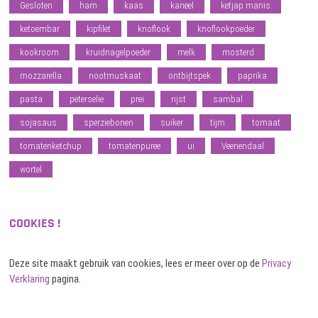
Gesloten
ham
kaas
kaneel
ketjap manis
ketoembar
kipfilet
knoflook
knoflookpoeder
kookroom
kruidnagelpoeder
melk
mosterd
mozzarella
nootmuskaat
ontbijtspek
paprika
pasta
peterselie
prei
rijst
sambal
sojasaus
sperziebonen
suiker
tijm
tomaat
tomatenketchup
tomatenpuree
ui
Veenendaal
wortel
COOKIES !
Deze site maakt gebruik van cookies, lees er meer over op de
Privacy
Verklaring
pagina.