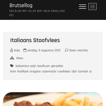
Ga
Brutsellog
M
naar
e
EEN BLOG MET ALLES WAT ANJA DAGELIJKS
de
EET.
n
inhoud
u
k
n
o
Italiaans Stoofvlees
p
Anja
zondag, 5 augustus 2012
Geen reacties
Vlees
balsamico azijn
basilicum
gerookte
ham
knoflook
oregano
rozemarijn
rundvlees
tijm
tomaat
ui