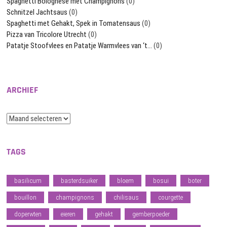
Spaghetti Bolognese met Champignons
(0)
Schnitzel Jachtsaus
(0)
Spaghetti met Gehakt, Spek in Tomatensaus
(0)
Pizza van Tricolore Utrecht
(0)
Patatje Stoofvlees en Patatje Warmvlees van ‘t…
(0)
ARCHIEF
Archief
TAGS
basilicum
basterdsuiker
bloem
bosui
boter
bouillon
champignons
chilisaus
courgette
doperwten
eieren
gehakt
gemberpoeder