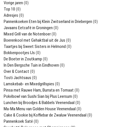
Vorige jaren
(0)
Top 10
(0)
Adresjes
(0)
Pannenkoeken Eten bij Klein Zwitserland in Driebergen
(0)
Javaans Eetcafé in Groningen
(0)
Mixed Grill van de Notenboer
(0)
Boerenkool met Gehaktbal uit de Jus
(0)
Taartjes bij Sweet Sisters in Helmond
(0)
Bokkenpootjes IJs
(0)
De Boeter in Zoutkamp
(0)
In Den Bergsche Tuin in Eindhoven
(0)
Over & Contact
(0)
Tosti Jachtsaus
(0)
Lamskebab- en Mixedgrillspies
(0)
Pinsa met Rauwe Ham, Burrata en Tomaat
(0)
Pokébowl van Sushi Sian bij Plus Leersum
(0)
Lunchen bij Broodjes & Babbels Veenendaal
(0)
Ma-Ma Menu van Golden House Veenendaal
(0)
Cake & Cookie bij Koffiebar de Zwaluw Veenendaal
(0)
Pannenkoek Saté
(0)