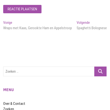
Bericht
Vorig
Volgend
Vorige
Volgende
bericht:
bericht:
Wraps met Kaas, Gerookte Ham en Appelstroop
Spaghetti Bolognese
navigatie
Zoeken
…
MENU
Over & Contact
Zoeken