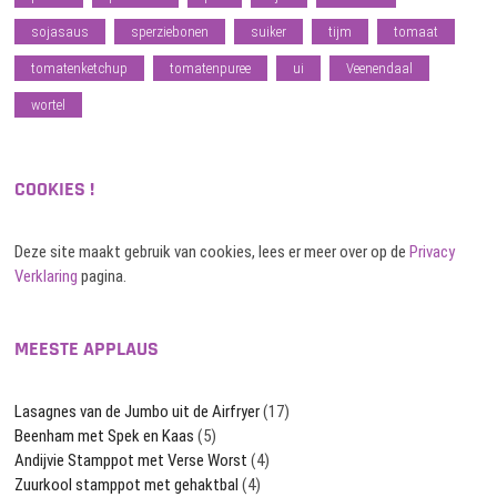
sojasaus
sperziebonen
suiker
tijm
tomaat
tomatenketchup
tomatenpuree
ui
Veenendaal
wortel
COOKIES !
Deze site maakt gebruik van cookies, lees er meer over op de
Privacy
Verklaring
pagina.
MEESTE APPLAUS
Lasagnes van de Jumbo uit de Airfryer
(17)
Beenham met Spek en Kaas
(5)
Andijvie Stamppot met Verse Worst
(4)
Zuurkool stamppot met gehaktbal
(4)