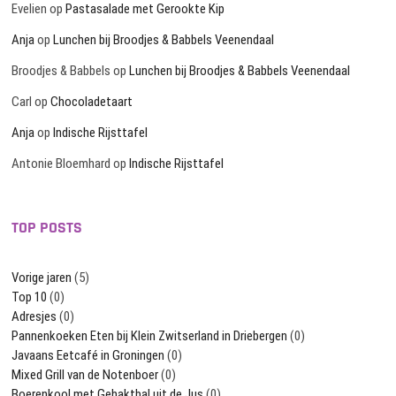
Evelien
op
Pastasalade met Gerookte Kip
Anja
op
Lunchen bij Broodjes & Babbels Veenendaal
Broodjes & Babbels
op
Lunchen bij Broodjes & Babbels Veenendaal
Carl
op
Chocoladetaart
Anja
op
Indische Rijsttafel
Antonie Bloemhard
op
Indische Rijsttafel
TOP POSTS
Vorige jaren
(5)
Top 10
(0)
Adresjes
(0)
Pannenkoeken Eten bij Klein Zwitserland in Driebergen
(0)
Javaans Eetcafé in Groningen
(0)
Mixed Grill van de Notenboer
(0)
Boerenkool met Gehaktbal uit de Jus
(0)