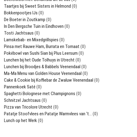
Taartjes bij Sweet Sisters in Helmond
(0)
Bokkenpootjes IJs
(0)
De Boeter in Zoutkamp
(0)
In Den Bergsche Tuin in Eindhoven
(0)
Tosti Jachtsaus
(0)
Lamskebab- en Mixedgrillspies
(0)
Pinsa met Rauwe Ham, Burrata en Tomaat
(0)
Pokébowl van Sushi Sian bij Plus Leersum
(0)
Lunchen bij het Oude Tolhuys in Utrecht
(0)
Lunchen bij Broodjes & Babbels Veenendaal
(0)
Ma-Ma Menu van Golden House Veenendaal
(0)
Cake & Cookie bij Koffiebar de Zwaluw Veenendaal
(0)
Pannenkoek Saté
(0)
Spaghetti Bolognese met Champignons
(0)
Schnitzel Jachtsaus
(0)
Pizza van Tricolore Utrecht
(0)
Patatje Stoofvlees en Patatje Warmvlees van ‘t…
(0)
Lunch op het Werk
(0)