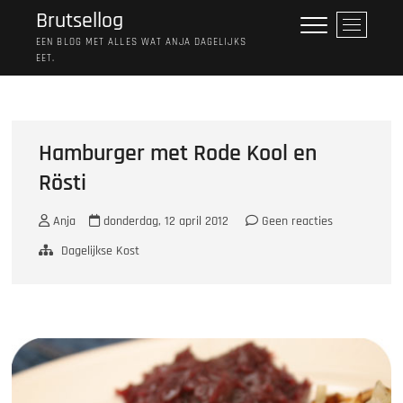
Ga
Brutsellog
M
naar
e
EEN BLOG MET ALLES WAT ANJA DAGELIJKS
de
EET.
n
inhoud
u
k
n
o
Hamburger met Rode Kool en
p
Rösti
Anja
donderdag, 12 april 2012
Geen reacties
Dagelijkse Kost