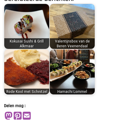
Kokusai Sushi & Grill
Valentijnsbox van de
Alkmaar
Beren Veenendaal
Rode Kool met Schnitzel
Hamachi Lommel
Delen mag :