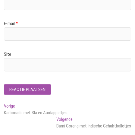
E-mail
*
Site
Bericht
Vorig
Vorige
bericht:
Karbonade met Sla en Aardappeltjes
navigatie
Volgend
Volgende
bericht:
Bami Goreng met Indische Gehaktballetjes