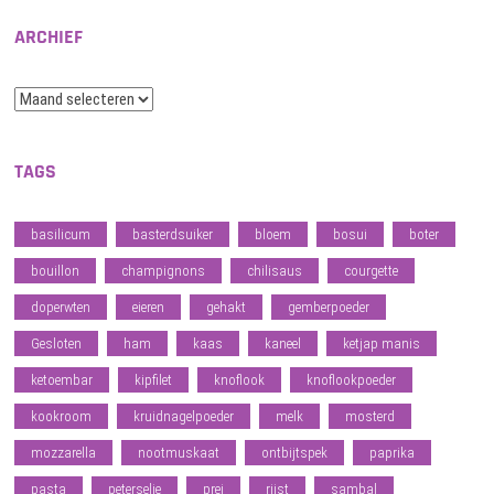
ARCHIEF
Archief
TAGS
basilicum
basterdsuiker
bloem
bosui
boter
bouillon
champignons
chilisaus
courgette
doperwten
eieren
gehakt
gemberpoeder
Gesloten
ham
kaas
kaneel
ketjap manis
ketoembar
kipfilet
knoflook
knoflookpoeder
kookroom
kruidnagelpoeder
melk
mosterd
mozzarella
nootmuskaat
ontbijtspek
paprika
pasta
peterselie
prei
rijst
sambal