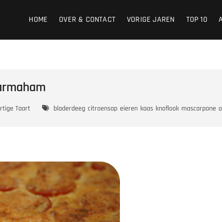
HOME
OVER & CONTACT
VORIGE JAREN
TOP 10
 Parmaham
rtige Taart
bladerdeeg
citroensap
eieren
kaas
knoflook
mascarpone
o