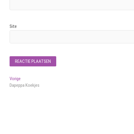
Site
Bericht
Vorig
Vorige
bericht:
Dapeppa Koekjes
navigatie