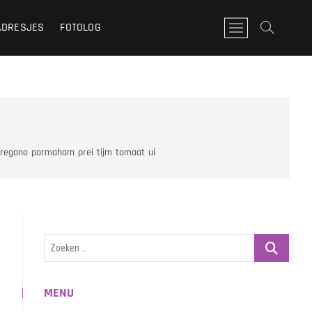
ADRESJES
FOTOLOG
M
e
n
u
k
n
o
p
regano
parmaham
prei
tijm
tomaat
ui
Zoeken
…
MENU