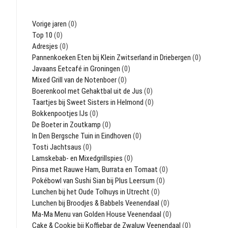
Vorige jaren
(0)
Top 10
(0)
Adresjes
(0)
Pannenkoeken Eten bij Klein Zwitserland in Driebergen
(0)
Javaans Eetcafé in Groningen
(0)
Mixed Grill van de Notenboer
(0)
Boerenkool met Gehaktbal uit de Jus
(0)
Taartjes bij Sweet Sisters in Helmond
(0)
Bokkenpootjes IJs
(0)
De Boeter in Zoutkamp
(0)
In Den Bergsche Tuin in Eindhoven
(0)
Tosti Jachtsaus
(0)
Lamskebab- en Mixedgrillspies
(0)
Pinsa met Rauwe Ham, Burrata en Tomaat
(0)
Pokébowl van Sushi Sian bij Plus Leersum
(0)
Lunchen bij het Oude Tolhuys in Utrecht
(0)
Lunchen bij Broodjes & Babbels Veenendaal
(0)
Ma-Ma Menu van Golden House Veenendaal
(0)
Cake & Cookie bij Koffiebar de Zwaluw Veenendaal
(0)