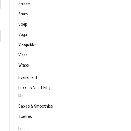
Salade
Snack
Soep
Vega
Verspakket
Vlees
Wraps
Volgend
e
Evenement
bericht:
Lekkers Na of Erbij
IJs
Sapjes & Smoothies
Toetjes
Lunch