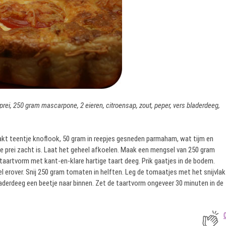
 prei, 250 gram mascarpone, 2 eieren, citroensap, zout, peper, vers bladerdeeg,
akt teentje knoflook, 50 gram in reepjes gesneden parmaham, wat tijm en
 de prei zacht is. Laat het geheel afkoelen. Maak een mengsel van 250 gram
taartvorm met kant-en-klare hartige taart deeg. Prik gaatjes in de bodem.
 erover. Snij 250 gram tomaten in helften. Leg de tomaatjes met het snijvlak
aderdeeg een beetje naar binnen. Zet de taartvorm ongeveer 30 minuten in de