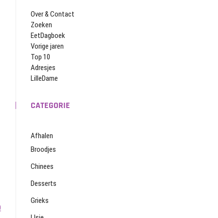
Over & Contact
Zoeken
EetDagboek
Vorige jaren
Top 10
Adresjes
LilleDame
CATEGORIE
Afhalen
Broodjes
Chinees
Desserts
Grieks
0
IJsje