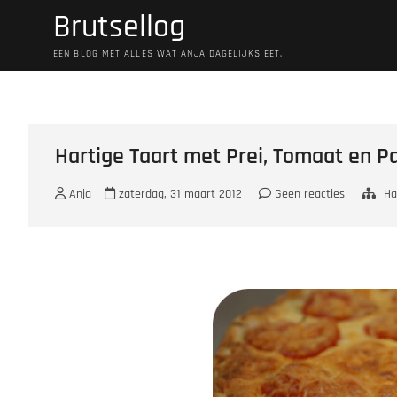
Ga
Brutsellog
naar
de
EEN BLOG MET ALLES WAT ANJA DAGELIJKS EET.
inhoud
Hartige Taart met Prei, Tomaat en
Anja
zaterdag, 31 maart 2012
Geen reacties
Ha