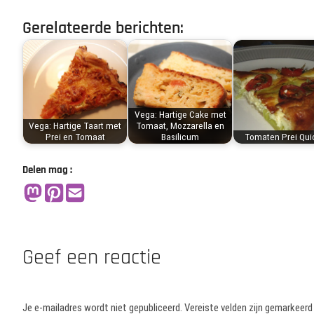
Gerelateerde berichten:
Vega: Hartige Cake met
Vega: Hartige Taart met
Tomaat, Mozzarella en
Prei en Tomaat
Basilicum
Tomaten Prei Qui
Delen mag :
Geef een reactie
Je e-mailadres wordt niet gepubliceerd.
Vereiste velden zijn gemarkeer