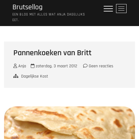
Ga
Brutsellog
M
naar
e
EEN BLOG MET ALLES WAT ANJA DAGELIJKS
de
EET.
n
inhoud
u
k
n
o
Pannenkoeken van Britt
p
Anja
zaterdag, 3 maart 2012
Geen reacties
Dagelijkse Kost