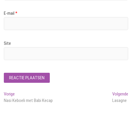
E-mail
*
Site
Bericht
Vorig
Vo
Vorige
Volgende
bericht:
be
Nasi Keboeli met Babi Kecap
Lasagne
navigatie