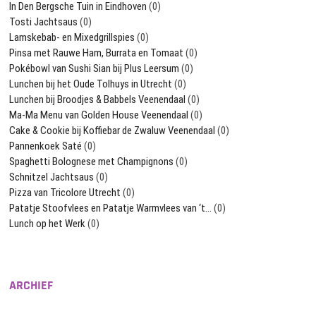
In Den Bergsche Tuin in Eindhoven
(0)
Tosti Jachtsaus
(0)
Lamskebab- en Mixedgrillspies
(0)
Pinsa met Rauwe Ham, Burrata en Tomaat
(0)
Pokébowl van Sushi Sian bij Plus Leersum
(0)
Lunchen bij het Oude Tolhuys in Utrecht
(0)
Lunchen bij Broodjes & Babbels Veenendaal
(0)
Ma-Ma Menu van Golden House Veenendaal
(0)
Cake & Cookie bij Koffiebar de Zwaluw Veenendaal
(0)
Pannenkoek Saté
(0)
Spaghetti Bolognese met Champignons
(0)
Schnitzel Jachtsaus
(0)
Pizza van Tricolore Utrecht
(0)
Patatje Stoofvlees en Patatje Warmvlees van ‘t…
(0)
Lunch op het Werk
(0)
ARCHIEF