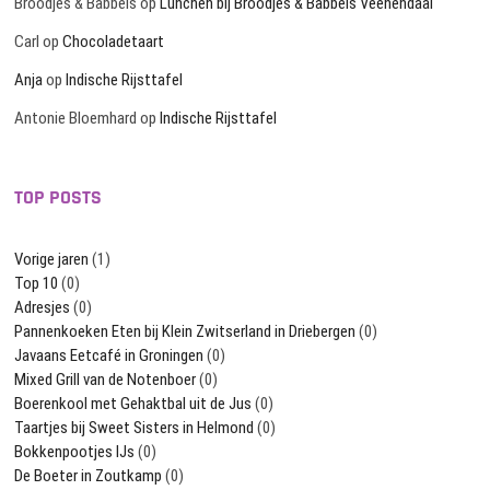
Broodjes & Babbels
op
Lunchen bij Broodjes & Babbels Veenendaal
Carl
op
Chocoladetaart
Anja
op
Indische Rijsttafel
Antonie Bloemhard
op
Indische Rijsttafel
TOP POSTS
Vorige jaren
(1)
Top 10
(0)
Adresjes
(0)
Pannenkoeken Eten bij Klein Zwitserland in Driebergen
(0)
Javaans Eetcafé in Groningen
(0)
Mixed Grill van de Notenboer
(0)
Boerenkool met Gehaktbal uit de Jus
(0)
Taartjes bij Sweet Sisters in Helmond
(0)
Bokkenpootjes IJs
(0)
De Boeter in Zoutkamp
(0)