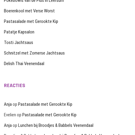
Pokébowls van de Plus in Leersum
Boerenkool met Verse Worst
Pastasalade met Gerookte Kip
Patatje Kapsalon
Tosti Jachtsaus
Schnitzel met Zomerse Jachtsaus
Delish Thai Veenendaal
REACTIES
Anja
op
Pastasalade met Gerookte Kip
Evelien
op
Pastasalade met Gerookte Kip
Anja
op
Lunchen bij Broodjes & Babbels Veenendaal