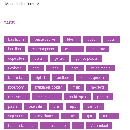
Archief
TAGS
basilicum
basterdsuiker
bloem
bosui
boter
bouillon
champignons
chilisaus
courgette
doperwten
eieren
gehakt
gemberpoeder
Gesloten
ham
kaas
kaneel
ketjap manis
ketoembar
kipfilet
knoflook
knoflookpoeder
kookroom
kruidnagelpoeder
melk
mosterd
mozzarella
nootmuskaat
ontbijtspek
paprika
pasta
peterselie
prei
rijst
sambal
sojasaus
sperziebonen
suiker
tijm
tomaat
tomatenketchup
tomatenpuree
ui
Veenendaal