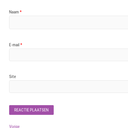
Naam
*
E-mail
*
Site
Bericht
Vorig
Vorige