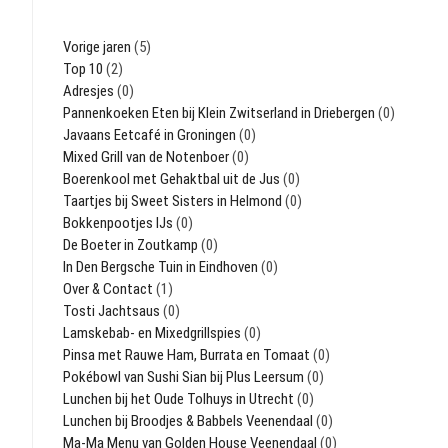
Vorige jaren
(5)
Top 10
(2)
Adresjes
(0)
Pannenkoeken Eten bij Klein Zwitserland in Driebergen
(0)
Javaans Eetcafé in Groningen
(0)
Mixed Grill van de Notenboer
(0)
Boerenkool met Gehaktbal uit de Jus
(0)
Taartjes bij Sweet Sisters in Helmond
(0)
Bokkenpootjes IJs
(0)
De Boeter in Zoutkamp
(0)
In Den Bergsche Tuin in Eindhoven
(0)
Over & Contact
(1)
Tosti Jachtsaus
(0)
Lamskebab- en Mixedgrillspies
(0)
Pinsa met Rauwe Ham, Burrata en Tomaat
(0)
Pokébowl van Sushi Sian bij Plus Leersum
(0)
Lunchen bij het Oude Tolhuys in Utrecht
(0)
Lunchen bij Broodjes & Babbels Veenendaal
(0)
Ma-Ma Menu van Golden House Veenendaal
(0)