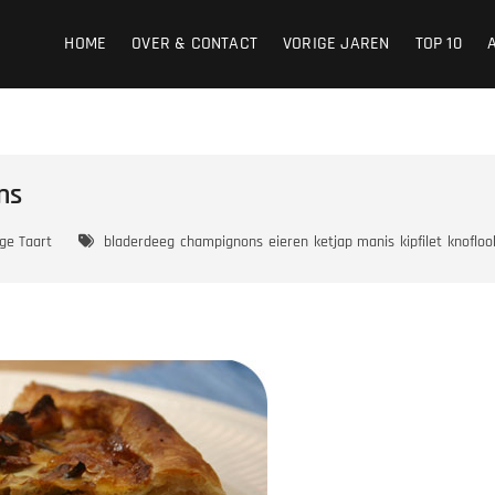
HOME
OVER & CONTACT
VORIGE JAREN
TOP 10
ns
ige Taart
bladerdeeg
champignons
eieren
ketjap manis
kipfilet
knofloo