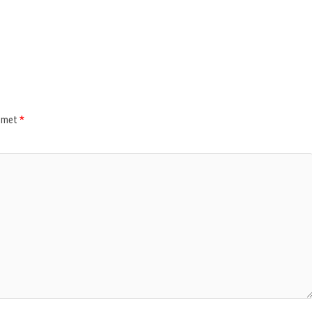
d met
*