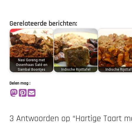
Gerelateerde berichten:
Nasi Goreng met
Ossenhaas Saté en
Sambal Boontjes
Indische Rijsttafel
Indische Rijsttaf
Delen mag :
3 Antwoorden op “Hartige Taart m