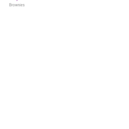
bericht:
Brownies
navigatie