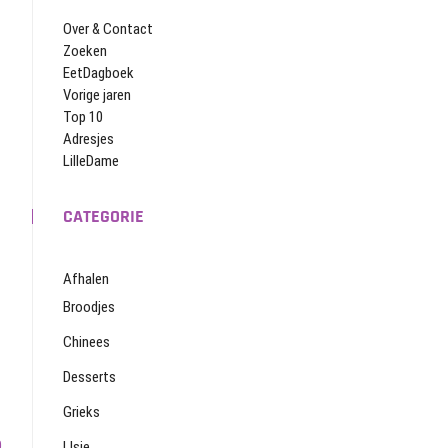
Over & Contact
Zoeken
EetDagboek
Vorige jaren
Top 10
Adresjes
LilleDame
CATEGORIE
Afhalen
Broodjes
Chinees
Desserts
Grieks
0
IJsje