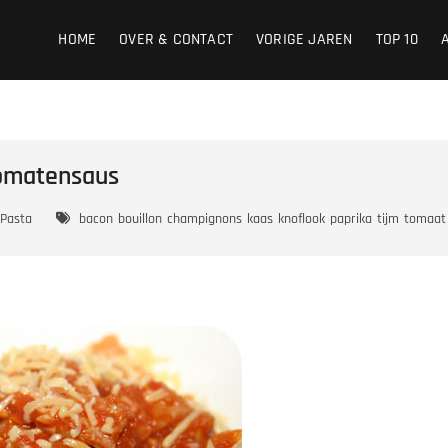
HOME
OVER & CONTACT
VORIGE JAREN
TOP 10
Tomatensaus
Pasta
bacon
bouillon
champignons
kaas
knoflook
paprika
tijm
tomaat