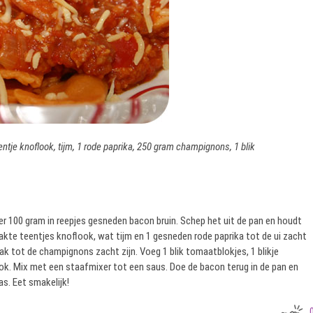
eentje knoflook, tijm, 1 rode paprika, 250 gram champignons, 1 blik
er 100 gram in reepjes gesneden bacon bruin. Schep het uit de pan en houdt
hakte teentjes knoflook, wat tijm en 1 gesneden rode paprika tot de ui zacht
k tot de champignons zacht zijn. Voeg 1 blik tomaatblokjes, 1 blikje
ok. Mix met een staafmixer tot een saus. Doe de bacon terug in de pan en
as. Eet smakelijk!