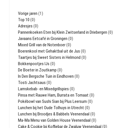
Vorige jaren
(1)
Top 10
(0)
Adresjes
(0)
Pannenkoeken Eten bij Klein Zwitserland in Driebergen
(0)
Javaans Eetcafé in Groningen
(0)
Mixed Grill van de Notenboer
(0)
Boerenkool met Gehaktbal uit de Jus
(0)
Taartjes bij Sweet Sisters in Helmond
(0)
Bokkenpootjes IJs
(0)
De Boeter in Zoutkamp
(0)
In Den Bergsche Tuin in Eindhoven
(0)
Tosti Jachtsaus
(0)
Lamskebab- en Mixedgrillspies
(0)
Pinsa met Rauwe Ham, Burrata en Tomaat
(0)
Pokébowl van Sushi Sian bij Plus Leersum
(0)
Lunchen bij het Oude Tolhuys in Utrecht
(0)
Lunchen bij Broodjes & Babbels Veenendaal
(0)
Ma-Ma Menu van Golden House Veenendaal
(0)
Cake & Cookie bij Koffiebar de Zwaluw Veenendaal
(0)