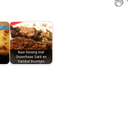
Nasi Goreng met
Ossenhaas Saté en
Sambal Boontjes