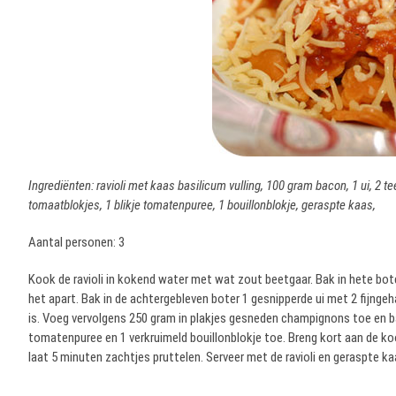
Ingrediënten: ravioli met kaas basilicum vulling, 100 gram bacon, 1 ui, 2 t
tomaatblokjes, 1 blikje tomatenpuree, 1 bouillonblokje, geraspte kaas,
Aantal personen: 3
Kook de ravioli in kokend water met wat zout beetgaar. Bak in hete bot
het apart. Bak in de achtergebleven boter 1 gesnipperde ui met 2 fijnge
is. Voeg vervolgens 250 gram in plakjes gesneden champignons toe en ba
tomatenpuree en 1 verkruimeld bouillonblokje toe. Breng kort aan de ko
laat 5 minuten zachtjes pruttelen. Serveer met de ravioli en geraspte ka