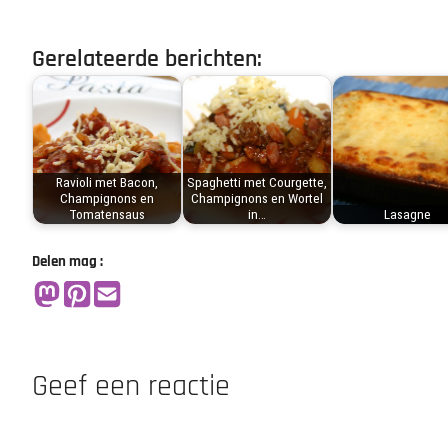
Gerelateerde berichten:
Ravioli met Bacon,
Spaghetti met Courgette,
Champignons en
Champignons en Wortel
Tomatensaus
in…
Lasagne
Delen mag :
Geef een reactie