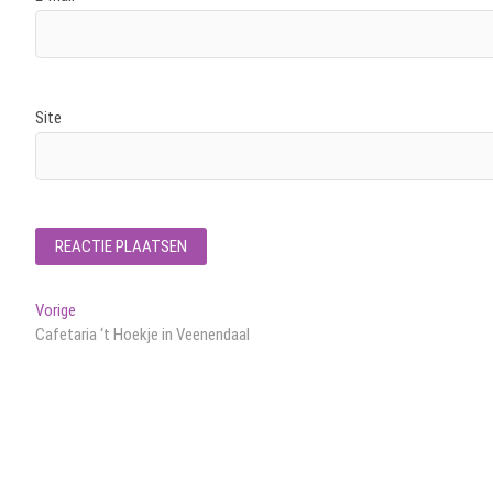
Site
Bericht
Vorig
Vorige
bericht:
Cafetaria ‘t Hoekje in Veenendaal
navigatie