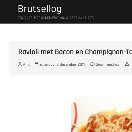
Ga
Brutsellog
naar
de
EEN BLOG MET ALLES WAT ANJA DAGELIJKS EET.
inhoud
Ravioli met Bacon en Champignon-
Anja
zaterdag, 3 december 2011
Geen reacties