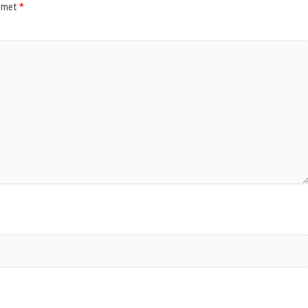
d met
*