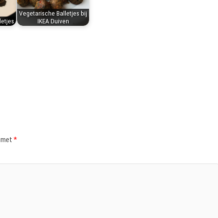
Vegetarische Balletjes bij
etjes
IKEA Duiven
d met
*