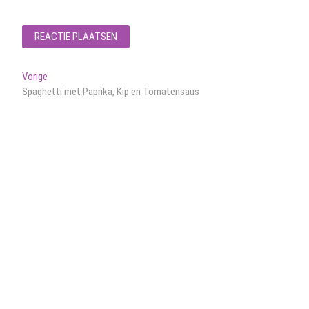
Bericht
Vorig
Vorige
bericht:
Spaghetti met Paprika, Kip en Tomatensaus
navigatie