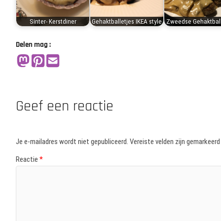
Sinter- Kerstdiner
Gehaktballetjes IKEA style
Zweedse Gehaktball
Delen mag :
Geef een reactie
Je e-mailadres wordt niet gepubliceerd.
Vereiste velden zijn gemarkeer
Reactie
*