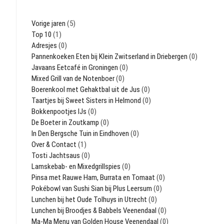
Vorige jaren
(5)
Top 10
(1)
Adresjes
(0)
Pannenkoeken Eten bij Klein Zwitserland in Driebergen
(0)
Javaans Eetcafé in Groningen
(0)
Mixed Grill van de Notenboer
(0)
Boerenkool met Gehaktbal uit de Jus
(0)
Taartjes bij Sweet Sisters in Helmond
(0)
Bokkenpootjes IJs
(0)
De Boeter in Zoutkamp
(0)
In Den Bergsche Tuin in Eindhoven
(0)
Over & Contact
(1)
Tosti Jachtsaus
(0)
Lamskebab- en Mixedgrillspies
(0)
Pinsa met Rauwe Ham, Burrata en Tomaat
(0)
Pokébowl van Sushi Sian bij Plus Leersum
(0)
Lunchen bij het Oude Tolhuys in Utrecht
(0)
Lunchen bij Broodjes & Babbels Veenendaal
(0)
Ma-Ma Menu van Golden House Veenendaal
(0)