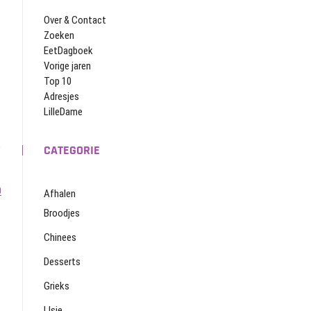
Over & Contact
Zoeken
EetDagboek
Vorige jaren
Top 10
Adresjes
LilleDame
e
CATEGORIE
0
Afhalen
Broodjes
Chinees
Desserts
Grieks
IJsje