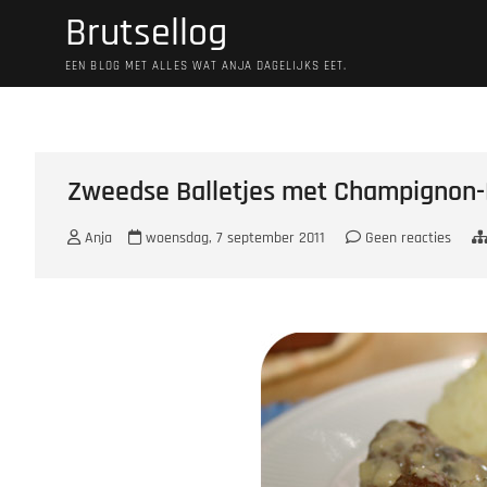
Ga
Brutsellog
naar
de
EEN BLOG MET ALLES WAT ANJA DAGELIJKS EET.
inhoud
Zweedse Balletjes met Champignon
Anja
woensdag, 7 september 2011
Geen reacties