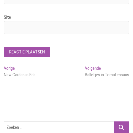
Site
Bericht
Vorig
Volgend
Vorige
Volgende
bericht:
bericht:
New Garden in Ede
Balletjes in Tomatensaus
navigatie
Zoeken
…