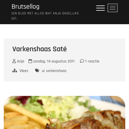
Ga
Brutsellog
M
naar
e
EEN BLOG MET ALLES WAT ANJA DAGELIJKS
de
EET.
n
inhoud
u
k
n
o
Varkenshaas Saté
p
Anja
zondag, 14 augustus 2011
1 reactie
Vlees
ui
varkenshaas