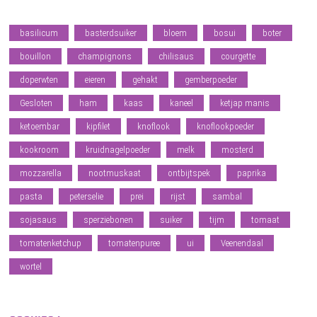
basilicum
basterdsuiker
bloem
bosui
boter
bouillon
champignons
chilisaus
courgette
doperwten
eieren
gehakt
gemberpoeder
Gesloten
ham
kaas
kaneel
ketjap manis
ketoembar
kipfilet
knoflook
knoflookpoeder
kookroom
kruidnagelpoeder
melk
mosterd
mozzarella
nootmuskaat
ontbijtspek
paprika
pasta
peterselie
prei
rijst
sambal
sojasaus
sperziebonen
suiker
tijm
tomaat
tomatenketchup
tomatenpuree
ui
Veenendaal
wortel