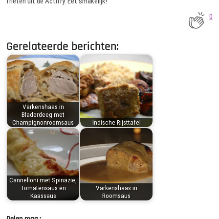
frieten uit de Actifry. Eet smakelijk!
0
Gerelateerde berichten:
Varkenshaas in
Bladerdeeg met
Champignonroomsaus
Indische Rijsttafel
Cannelloni met Spinazie,
Tomatensaus en
Varkenshaas in
Kaassaus
Roomsaus
Delen mag :