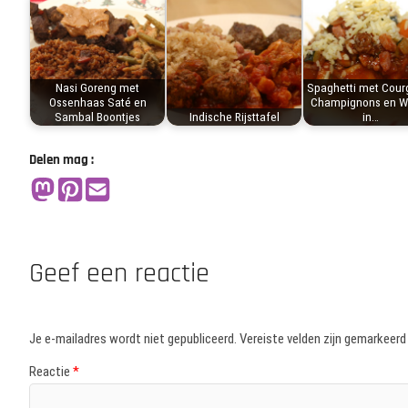
Nasi Goreng met
Spaghetti met Courg
Ossenhaas Saté en
Champignons en Wo
Sambal Boontjes
Indische Rijsttafel
in…
Delen mag :
Geef een reactie
Je e-mailadres wordt niet gepubliceerd.
Vereiste velden zijn gemarkeer
Reactie
*