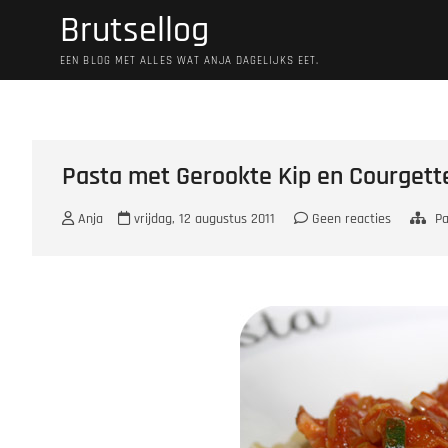
Ga
Brutsellog
naar
de
EEN BLOG MET ALLES WAT ANJA DAGELIJKS EET.
inhoud
Pasta met Gerookte Kip en Courgett
Anja
vrijdag, 12 augustus 2011
Geen reacties
Pa