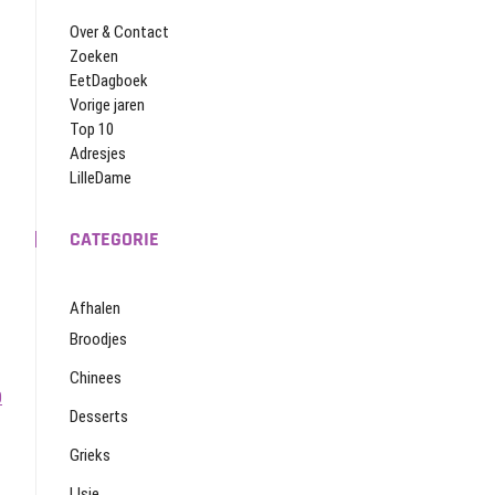
Over & Contact
Zoeken
EetDagboek
Vorige jaren
Top 10
Adresjes
LilleDame
CATEGORIE
Afhalen
Broodjes
Chinees
0
Desserts
Grieks
IJsje