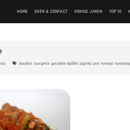
HOME
OVER & CONTACT
VORIGE JAREN
TOP 10
e
sta
bouillon
courgette
gerookte kipfilet
paprika
prei
tomaat
tomaten