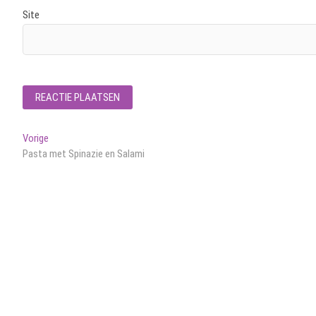
Site
Bericht
Vorig
Vorige
bericht:
Pasta met Spinazie en Salami
navigatie