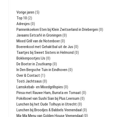
Vorige jaren
(5)
Top 10
(2)
Adresjes
(0)
Pannenkoeken Eten bij Klein Zwitserland in Driebergen
(0)
Javaans Eetcafé in Groningen
(0)
Mixed Grill van de Notenboer
(0)
Boerenkool met Gehaktbal uit de Jus
(0)
Taartjes bij Sweet Sisters in Helmond
(0)
Bokkenpootjes IJs
(0)
De Boeter in Zoutkamp
(0)
In Den Bergsche Tuin in Eindhoven
(0)
Over & Contact
(1)
Tosti Jachtsaus
(0)
Lamskebab- en Mixedgrillspies
(0)
Pinsa met Rauwe Ham, Burrata en Tomaat
(0)
Pokébowl van Sushi Sian bij Plus Leersum
(0)
Lunchen bij het Oude Tolhuys in Utrecht
(0)
Lunchen bij Broodjes & Babbels Veenendaal
(0)
Ma-Ma Menu van Golden House Veenendaal
(0)