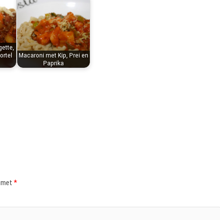
ette,
rtel
Macaroni met Kip, Prei en
Paprika
d met
*