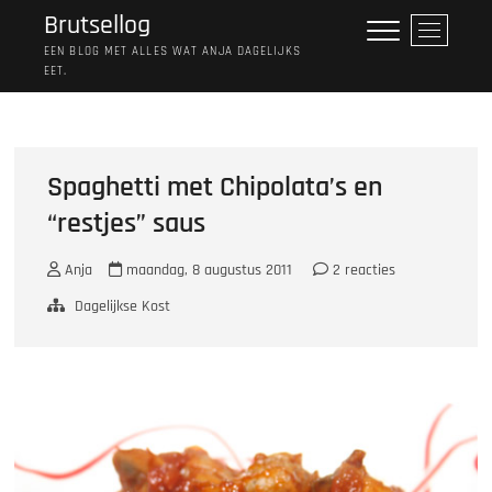
Ga
Brutsellog
M
naar
e
EEN BLOG MET ALLES WAT ANJA DAGELIJKS
de
EET.
n
inhoud
u
k
n
o
Spaghetti met Chipolata’s en
p
“restjes” saus
Anja
maandag, 8 augustus 2011
2 reacties
Dagelijkse Kost