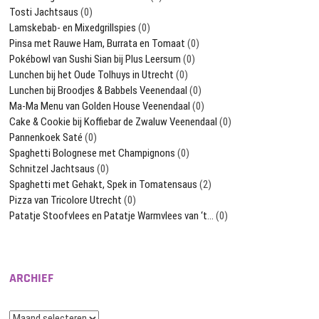
Tosti Jachtsaus
(0)
Lamskebab- en Mixedgrillspies
(0)
Pinsa met Rauwe Ham, Burrata en Tomaat
(0)
Pokébowl van Sushi Sian bij Plus Leersum
(0)
Lunchen bij het Oude Tolhuys in Utrecht
(0)
Lunchen bij Broodjes & Babbels Veenendaal
(0)
Ma-Ma Menu van Golden House Veenendaal
(0)
Cake & Cookie bij Koffiebar de Zwaluw Veenendaal
(0)
Pannenkoek Saté
(0)
Spaghetti Bolognese met Champignons
(0)
Schnitzel Jachtsaus
(0)
Spaghetti met Gehakt, Spek in Tomatensaus
(2)
Pizza van Tricolore Utrecht
(0)
Patatje Stoofvlees en Patatje Warmvlees van ‘t…
(0)
ARCHIEF
Archief