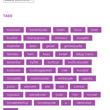
TAGS
basilicum
basterdsuiker
bloem
bosui
boter
bouillon
champignons
chilisaus
courgette
doperwten
eieren
gehakt
gemberpoeder
Gesloten
ham
kaas
kaneel
ketjap manis
ketoembar
kipfilet
knoflook
knoflookpoeder
kookroom
kruidnagelpoeder
melk
mosterd
mozzarella
nootmuskaat
ontbijtspek
paprika
pasta
peterselie
prei
rijst
sambal
sojasaus
sperziebonen
suiker
tijm
tomaat
tomatenketchup
tomatenpuree
ui
Veenendaal