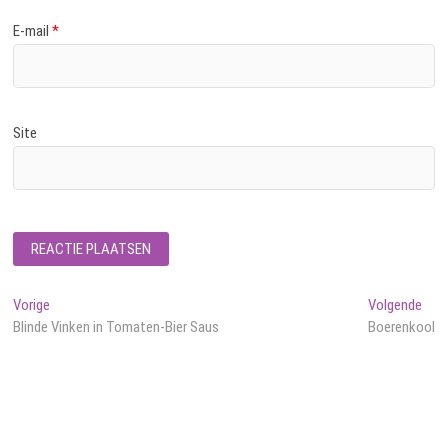
E-mail
*
Site
Bericht
Vorig
Volg
Vorige
Volgende
bericht:
beri
Blinde Vinken in Tomaten-Bier Saus
Boerenkool
navigatie