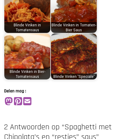
Blinde Vinken in
Blinde Vinken in Tomaten-
Tomatensaus
Bier Saus
Blinde Vinken in Bier-
Tomatensaus
Blinde Vinken 'Speciale'
Delen mag :
2 Antwoorden op “Spaghetti met
Chipolata’s en “restjes” saus”