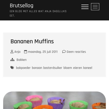
Ga
Brutsellog
M
naar
e
EEN BLOG MET ALLES WAT ANJA DAGELIJKS
de
EET.
n
inhoud
u
k
n
o
Bananen Muffins
p
Anja
maandag, 25 juli 2011
Geen reacties
Bakken
bakpoeder
banaan
basterdsuiker
bloem
eieren
kaneel