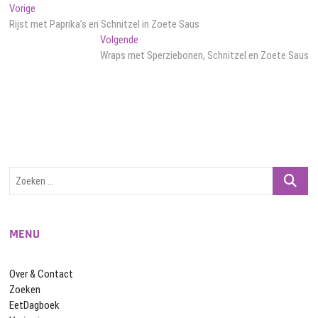
Bericht
Vorig
Vorige
bericht:
Rijst met Paprika’s en Schnitzel in Zoete Saus
navigatie
Volgend
Volgende
bericht:
Wraps met Sperziebonen, Schnitzel en Zoete Saus
Zoeken
…
MENU
Over & Contact
Zoeken
EetDagboek