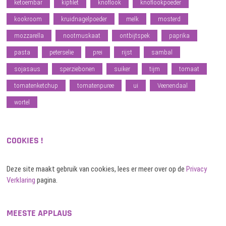
ketoembar
kipfilet
knoflook
knoflookpoeder
kookroom
kruidnagelpoeder
melk
mosterd
mozzarella
nootmuskaat
ontbijtspek
paprika
pasta
peterselie
prei
rijst
sambal
sojasaus
sperziebonen
suiker
tijm
tomaat
tomatenketchup
tomatenpuree
ui
Veenendaal
wortel
COOKIES !
Deze site maakt gebruik van cookies, lees er meer over op de
Privacy
Verklaring
pagina.
MEESTE APPLAUS