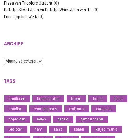
Pizza van Tricolore Utrecht
(0)
Patatje Stoofvlees en Patatje Warmvlees van ‘t…
(0)
Lunch op het Werk
(0)
ARCHIEF
Archief
TAGS
basilicum
basterdsuiker
bloem
bosui
boter
bouillon
champignons
chilisaus
courgette
doperwten
eieren
gehakt
gemberpoeder
Gesloten
ham
kaas
kaneel
ketjap manis