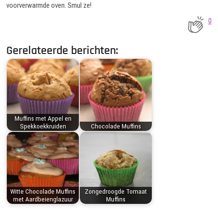
voorverwarmde oven. Smul ze!
0
Gerelateerde berichten:
Muffins met Appel en
Spekkoekkruiden
Chocolade Muffins
Witte Chocolade Muffins
Zongedroogde Tomaat
met Aardbeienglazuur
Muffins