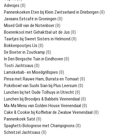
Adresjes
(0)
Pannenkoeken Eten bij Klein Zwitserland in Driebergen
(0)
Javaans Eetcafé in Groningen
(0)
Mixed Grill van de Notenboer
(0)
Boerenkool met Gehaktbal uit de Jus
(0)
Taartjes bij Sweet Sisters in Helmond
(0)
Bokkenpootjes IJs
(0)
De Boeter in Zoutkamp
(0)
In Den Bergsche Tuin in Eindhoven
(0)
Tosti Jachtsaus
(0)
Lamskebab- en Mixedgrillspies
(0)
Pinsa met Rauwe Ham, Burrata en Tomaat
(0)
Pokébowl van Sushi Sian bij Plus Leersum
(0)
Lunchen bij het Oude Tolhuys in Utrecht
(0)
Lunchen bij Broodjes & Babbels Veenendaal
(0)
Ma-Ma Menu van Golden House Veenendaal
(0)
Cake & Cookie bij Koffiebar de Zwaluw Veenendaal
(0)
Pannenkoek Saté
(0)
Spaghetti Bolognese met Champignons
(0)
Schnitzel Jachtsaus
(0)