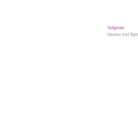
Volgen
Volgende
bericht:
Hachee met Rijs