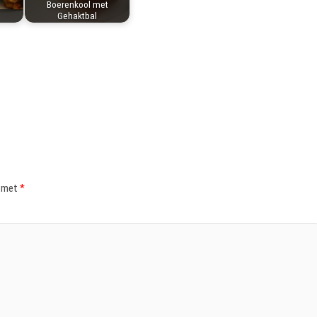
Boerenkool met
Gehaktbal
d met
*