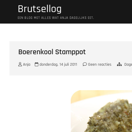
Ga
Brutsellog
naar
de
EEN BLOG MET ALLES WAT ANJA DAGELIJKS EET.
inhoud
Boerenkool Stamppot
Anja
donderdag, 14 juli 2011
Geen reacties
Dage