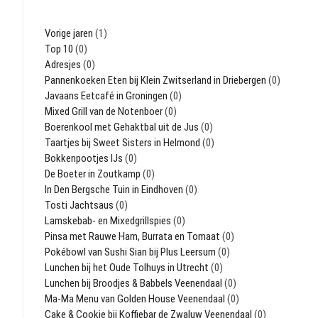
Vorige jaren
(1)
Top 10
(0)
Adresjes
(0)
Pannenkoeken Eten bij Klein Zwitserland in Driebergen
(0)
Javaans Eetcafé in Groningen
(0)
Mixed Grill van de Notenboer
(0)
Boerenkool met Gehaktbal uit de Jus
(0)
Taartjes bij Sweet Sisters in Helmond
(0)
Bokkenpootjes IJs
(0)
De Boeter in Zoutkamp
(0)
In Den Bergsche Tuin in Eindhoven
(0)
Tosti Jachtsaus
(0)
Lamskebab- en Mixedgrillspies
(0)
Pinsa met Rauwe Ham, Burrata en Tomaat
(0)
Pokébowl van Sushi Sian bij Plus Leersum
(0)
Lunchen bij het Oude Tolhuys in Utrecht
(0)
Lunchen bij Broodjes & Babbels Veenendaal
(0)
Ma-Ma Menu van Golden House Veenendaal
(0)
Cake & Cookie bij Koffiebar de Zwaluw Veenendaal
(0)