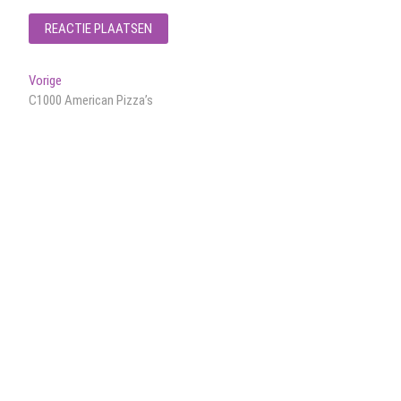
Bericht
Vorig
Vorige
bericht:
C1000 American Pizza’s
navigatie