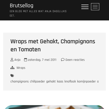
Ga
Brutsellog
M
naar
e
EEN BLOG MET ALLES WAT ANJA DAGELIJKS
de
EET.
n
inhoud
u
k
n
o
Wraps met Gehakt, Champignons
p
en Tomaten
Anja
zaterdag, 7 mei 2011
Geen reacties
Wraps
champignons
chilipoeder
gehakt
kaas
knoflook
komijnpoeder
oregano