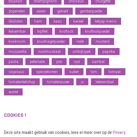
bouillon
champignons
chilisaus
courgette
doperwten
eieren
gehakt
gemberpoeder
Gesloten
ham
kaas
kaneel
ketjap manis
ketoembar
kipfilet
knoflook
knoflookpoeder
kookroom
kruidnagelpoeder
melk
mosterd
mozzarella
nootmuskaat
ontbijtspek
paprika
pasta
peterselie
prei
rijst
sambal
sojasaus
sperziebonen
suiker
tijm
tomaat
tomatenketchup
tomatenpuree
ui
Veenendaal
wortel
COOKIES !
Deze site maakt gebruik van cookies, lees er meer over op de
Privacy