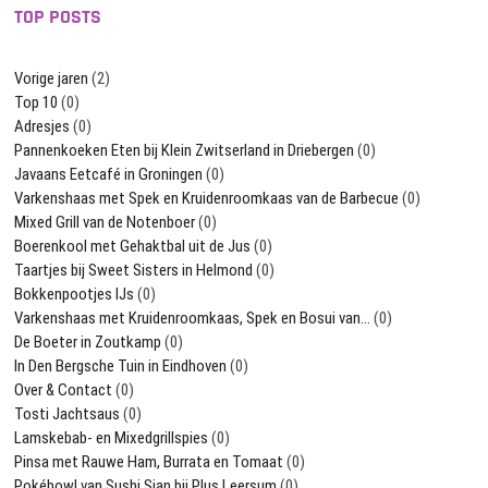
TOP POSTS
Vorige jaren
(2)
Top 10
(0)
Adresjes
(0)
Pannenkoeken Eten bij Klein Zwitserland in Driebergen
(0)
Javaans Eetcafé in Groningen
(0)
Varkenshaas met Spek en Kruidenroomkaas van de Barbecue
(0)
Mixed Grill van de Notenboer
(0)
Boerenkool met Gehaktbal uit de Jus
(0)
Taartjes bij Sweet Sisters in Helmond
(0)
Bokkenpootjes IJs
(0)
Varkenshaas met Kruidenroomkaas, Spek en Bosui van…
(0)
De Boeter in Zoutkamp
(0)
In Den Bergsche Tuin in Eindhoven
(0)
Over & Contact
(0)
Tosti Jachtsaus
(0)
Lamskebab- en Mixedgrillspies
(0)
Pinsa met Rauwe Ham, Burrata en Tomaat
(0)
Pokébowl van Sushi Sian bij Plus Leersum
(0)