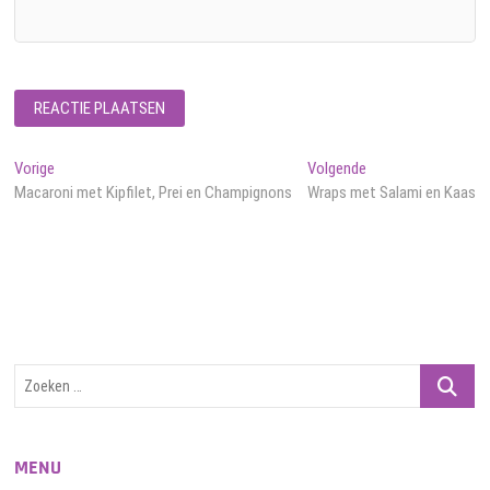
Bericht
Vorig
Volgend
Vorige
Volgende
bericht:
bericht:
Macaroni met Kipfilet, Prei en Champignons
Wraps met Salami en Kaas
navigatie
Zoeken
…
MENU