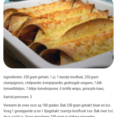
Ingrediënten: 250 gram gehakt, 1 ui, 1 teentje knoflook, 250 gram
champignons, chilipoeder, komijnpoeder, gedroogde oregano, 1 blik
tomaatblokjes, 1 blikje tomatenpuree, 6 tortilla wraps, geraspte kaas,
Aantal personen: 3
Verwarm de oven voor op 180 graden. Bak 250 gram gehakt bruin en los.
Voeg 1 gesnipperde ui en 1 fijngehakt teentje knoflook toe. Bak mee tot
de ui zacht is. Voeg vervolgens 250 gram in plakjes gesneden