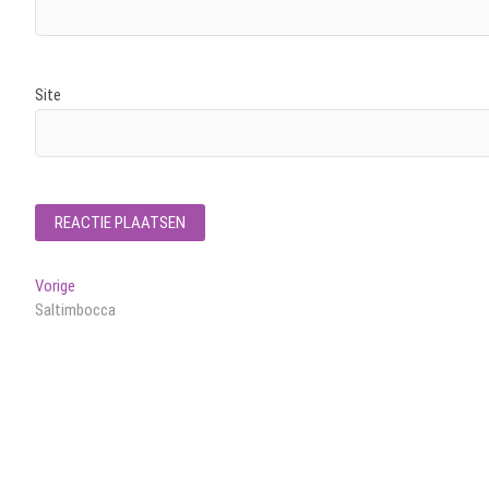
Site
Bericht
Vorig
Vorige
bericht:
Saltimbocca
navigatie