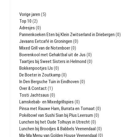
Vorige jaren
(5)
Top 10
(2)
Adresjes
(0)
Pannenkoeken Eten bij Klein Zwitserland in Driebergen
(0)
Javaans Eetcafé in Groningen
(0)
Mixed Grill van de Notenboer
(0)
Boerenkool met Gehaktbal uit de Jus
(0)
Taartjes bij Sweet Sisters in Helmond
(0)
Bokkenpootjes IJs
(0)
De Boeter in Zoutkamp
(0)
In Den Bergsche Tuin in Eindhoven
(0)
Over & Contact
(1)
Tosti Jachtsaus
(0)
Lamskebab- en Mixedgrillspies
(0)
Pinsa met Rauwe Ham, Burrata en Tomaat
(0)
Pokébowl van Sushi Sian bij Plus Leersum
(0)
Lunchen bij het Oude Tolhuys in Utrecht
(0)
Lunchen bij Broodjes & Babbels Veenendaal
(0)
Ma-Ma Menu van Golden House Veenendaal
(0)