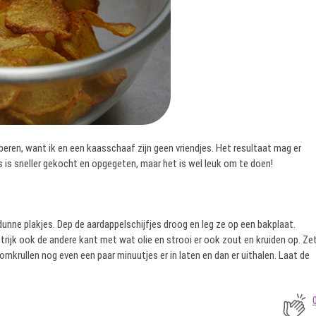
beren, want ik en een kaasschaaf zijn geen vriendjes. Het resultaat mag er
s is sneller gekocht en opgegeten, maar het is wel leuk om te doen!
dunne plakjes. Dep de aardappelschijfjes droog en leg ze op een bakplaat.
bestrijk ook de andere kant met wat olie en strooi er ook zout en kruiden op. Ze
omkrullen nog even een paar minuutjes er in laten en dan er uithalen. Laat de