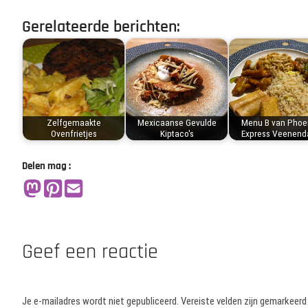
Gerelateerde berichten:
Zelfgemaakte
Mexicaanse Gevulde
Menu B van Phoe
Ovenfrietjes
Kiptaco's
Express Veenend
Delen mag :
Geef een reactie
Je e-mailadres wordt niet gepubliceerd.
Vereiste velden zijn gemarkeer