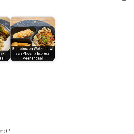
Bentobox en Wokkiebowl
nix
van Phoenix Express
aal
Veenendaal
d met
*