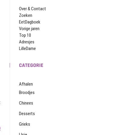
Over & Contact
Zoeken
EetDagboek
Vorige jaren
Top 10
Adresjes
LilleDame
CATEGORIE
Afhalen
Broodjes
t
Chinees
Desserts
Grieks
0
IJsje