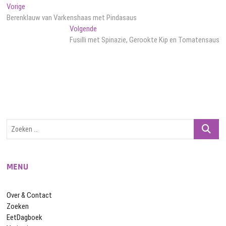
Bericht
Vorig
Vorige
bericht:
Berenklauw van Varkenshaas met Pindasaus
navigatie
Volgend
Volgende
bericht:
Fusilli met Spinazie, Gerookte Kip en Tomatensaus
Zoeken
…
MENU
Over & Contact
Zoeken
EetDagboek