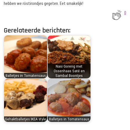
hebben we röstirondjes gegeten. Eet smakelijk!
0
Gerelateerde berichten:
Nasi Goreng met
Ossenhaas Saté en
Balletjes in Tomatensaus
Sambal Boontjes
Gehaktballetjes IKEA style
Balletjes in Tomatensaus