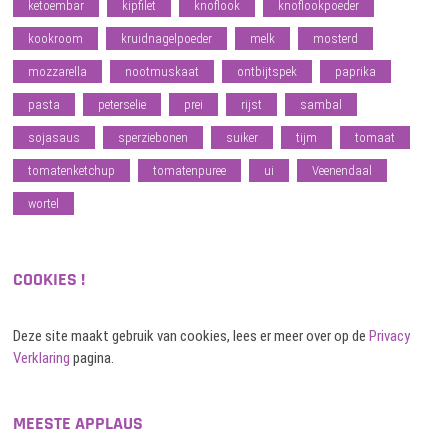
ketoembar
kipfilet
knoflook
knoflookpoeder
kookroom
kruidnagelpoeder
melk
mosterd
mozzarella
nootmuskaat
ontbijtspek
paprika
pasta
peterselie
prei
rijst
sambal
sojasaus
sperziebonen
suiker
tijm
tomaat
tomatenketchup
tomatenpuree
ui
Veenendaal
wortel
COOKIES !
Deze site maakt gebruik van cookies, lees er meer over op de
Privacy
Verklaring
pagina.
MEESTE APPLAUS