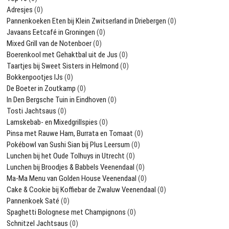
Adresjes
(0)
Pannenkoeken Eten bij Klein Zwitserland in Driebergen
(0)
Javaans Eetcafé in Groningen
(0)
Mixed Grill van de Notenboer
(0)
Boerenkool met Gehaktbal uit de Jus
(0)
Taartjes bij Sweet Sisters in Helmond
(0)
Bokkenpootjes IJs
(0)
De Boeter in Zoutkamp
(0)
In Den Bergsche Tuin in Eindhoven
(0)
Tosti Jachtsaus
(0)
Lamskebab- en Mixedgrillspies
(0)
Pinsa met Rauwe Ham, Burrata en Tomaat
(0)
Pokébowl van Sushi Sian bij Plus Leersum
(0)
Lunchen bij het Oude Tolhuys in Utrecht
(0)
Lunchen bij Broodjes & Babbels Veenendaal
(0)
Ma-Ma Menu van Golden House Veenendaal
(0)
Cake & Cookie bij Koffiebar de Zwaluw Veenendaal
(0)
Pannenkoek Saté
(0)
Spaghetti Bolognese met Champignons
(0)
Schnitzel Jachtsaus
(0)