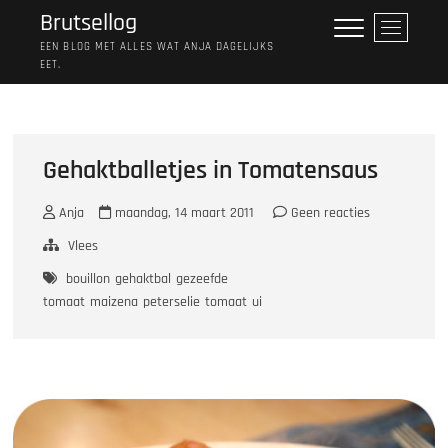
Ga
Brutsellog
M
naar
e
EEN BLOG MET ALLES WAT ANJA DAGELIJKS
de
EET.
n
inhoud
u
k
n
o
Gehaktballetjes in Tomatensaus
p
Anja
maandag, 14 maart 2011
Geen reacties
Vlees
bouillon
gehaktbal
gezeefde
tomaat
maizena
peterselie
tomaat
ui