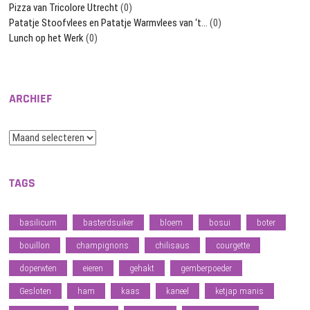
Pizza van Tricolore Utrecht
(0)
Patatje Stoofvlees en Patatje Warmvlees van ‘t…
(0)
Lunch op het Werk
(0)
ARCHIEF
Archief
TAGS
basilicum
basterdsuiker
bloem
bosui
boter
bouillon
champignons
chilisaus
courgette
doperwten
eieren
gehakt
gemberpoeder
Gesloten
ham
kaas
kaneel
ketjap manis