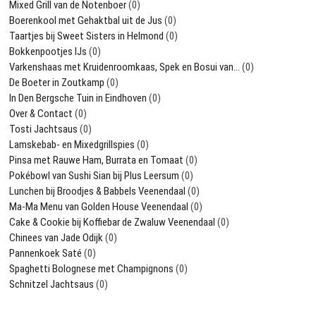
Mixed Grill van de Notenboer
(0)
Boerenkool met Gehaktbal uit de Jus
(0)
Taartjes bij Sweet Sisters in Helmond
(0)
Bokkenpootjes IJs
(0)
Varkenshaas met Kruidenroomkaas, Spek en Bosui van…
(0)
De Boeter in Zoutkamp
(0)
In Den Bergsche Tuin in Eindhoven
(0)
Over & Contact
(0)
Tosti Jachtsaus
(0)
Lamskebab- en Mixedgrillspies
(0)
Pinsa met Rauwe Ham, Burrata en Tomaat
(0)
Pokébowl van Sushi Sian bij Plus Leersum
(0)
Lunchen bij Broodjes & Babbels Veenendaal
(0)
Ma-Ma Menu van Golden House Veenendaal
(0)
Cake & Cookie bij Koffiebar de Zwaluw Veenendaal
(0)
Chinees van Jade Odijk
(0)
Pannenkoek Saté
(0)
Spaghetti Bolognese met Champignons
(0)
Schnitzel Jachtsaus
(0)