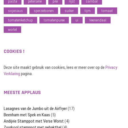
pasta
peterselie
prei
rijst
sambal
sojasaus
sperziebonen
suiker
tijm
tomaat
tomatenketchup
tomatenpuree
ui
Veenendaal
wortel
COOKIES !
Deze site maakt gebruik van cookies, lees er meer over op de
Privacy
Verklaring
pagina.
MEESTE APPLAUS
Lasagnes van de Jumbo uit de Airfryer
(17)
Beenham met Spek en Kaas
(5)
Andijvie Stamppot met Verse Worst
(4)
Zuurkool stamppot met gehaktbal
(4)