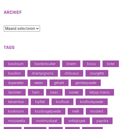
ARCHIEF
Archief
TAGS
basilicum
basterdsuiker
bloem
bosui
boter
bouillon
champignons
chilisaus
courgette
doperwten
eieren
gehakt
gemberpoeder
Gesloten
ham
kaas
kaneel
ketjap manis
ketoembar
kipfilet
knoflook
knoflookpoeder
kookroom
kruidnagelpoeder
melk
mosterd
mozzarella
nootmuskaat
ontbijtspek
paprika