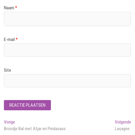
Naam
*
E-mail
*
Site
Bericht
Vorig
Vo
Vorige
Volgende
bericht:
be
Broodje Bal met Atjar en Pindasaus
Lasagne
navigatie