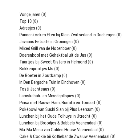
Vorige jaren
(0)
Top 10
(0)
Adresjes
(0)
Pannenkoeken Eten bij Klein Zwitserland in Driebergen
(0)
Javaans Eetcafé in Groningen
(0)
Mixed Grill van de Notenboer
(0)
Boerenkool met Gehaktbal uit de Jus
(0)
Taartjes bij Sweet Sisters in Helmond
(0)
Bokkenpootjes IJs
(0)
De Boeter in Zoutkamp
(0)
In Den Bergsche Tuin in Eindhoven
(0)
Tosti Jachtsaus
(0)
Lamskebab- en Mixedgrillspies
(0)
Pinsa met Rauwe Ham, Burrata en Tomaat
(0)
Pokébowl van Sushi Sian bij Plus Leersum
(0)
Lunchen bij het Oude Tolhuys in Utrecht
(0)
Lunchen bij Broodjes & Babbels Veenendaal
(0)
Ma-Ma Menu van Golden House Veenendaal
(0)
Cake & Cookie bij Koffiebar de Zwaluw Veenendaal
(0)