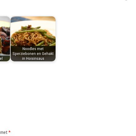
Noodles met
Sperziebonen en Gehakt
el
in Hoisinsaus
d met
*