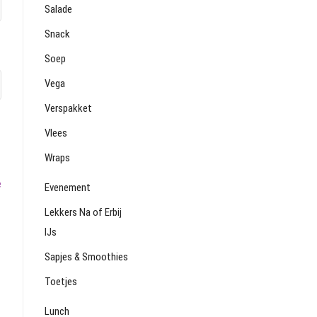
Salade
Snack
Soep
Vega
Verspakket
Vlees
Wraps
Volgend
e
Evenement
bericht:
Lekkers Na of Erbij
IJs
Sapjes & Smoothies
Toetjes
Lunch