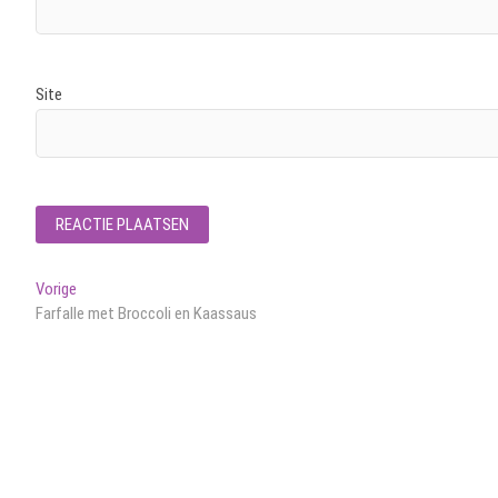
Site
Bericht
Vorig
Vorige
bericht:
Farfalle met Broccoli en Kaassaus
navigatie