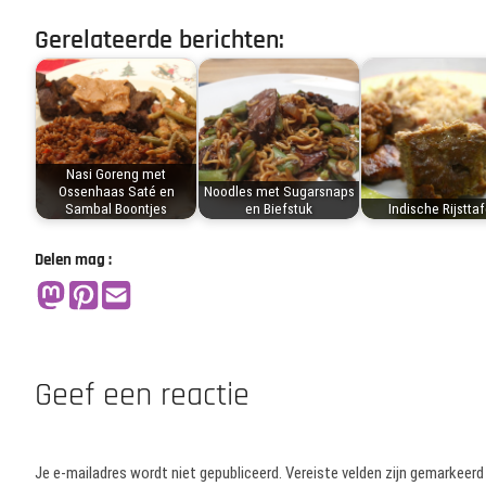
Gerelateerde berichten:
Nasi Goreng met
Ossenhaas Saté en
Noodles met Sugarsnaps
Sambal Boontjes
en Biefstuk
Indische Rijsttaf
Delen mag :
Geef een reactie
Je e-mailadres wordt niet gepubliceerd.
Vereiste velden zijn gemarkeer