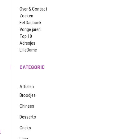
Over & Contact
Zoeken
EetDagboek
Vorige jaren
Top 10
Adresjes
LilleDame
CATEGORIE
Afhalen
Broodjes
Chinees
Desserts
Grieks
0
IJsje