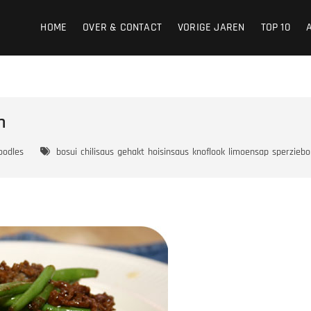
HOME
OVER & CONTACT
VORIGE JAREN
TOP 10
n
oodles
bosui
chilisaus
gehakt
hoisinsaus
knoflook
limoensap
sperzieb