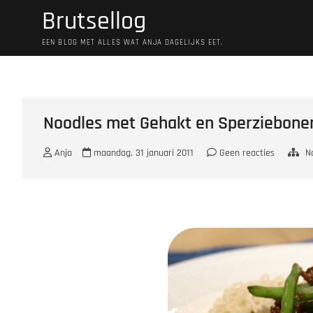
Ga
Brutsellog
naar
de
EEN BLOG MET ALLES WAT ANJA DAGELIJKS EET.
inhoud
Noodles met Gehakt en Sperziebone
Anja
maandag, 31 januari 2011
Geen reacties
N