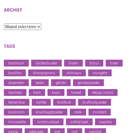
ARCHIEF
Archief
TAGS
basilicum
basterdsuiker
bloem
bosui
boter
bouillon
champignons
chilisaus
courgette
doperwten
eieren
gehakt
gemberpoeder
Gesloten
ham
kaas
kaneel
ketjap manis
ketoembar
kipfilet
knoflook
knoflookpoeder
kookroom
kruidnagelpoeder
melk
mosterd
mozzarella
nootmuskaat
ontbijtspek
paprika
pasta
peterselie
prei
rijst
sambal