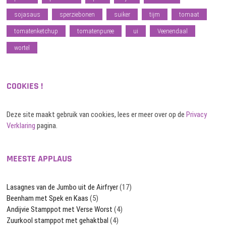
sojasaus
sperziebonen
suiker
tijm
tomaat
tomatenketchup
tomatenpuree
ui
Veenendaal
wortel
COOKIES !
Deze site maakt gebruik van cookies, lees er meer over op de
Privacy
Verklaring
pagina.
MEESTE APPLAUS
Lasagnes van de Jumbo uit de Airfryer
(17)
Beenham met Spek en Kaas
(5)
Andijvie Stamppot met Verse Worst
(4)
Zuurkool stamppot met gehaktbal
(4)