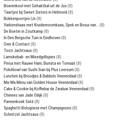
Boerenkool met Gehaktbal uit de Jus
(0)
Taartjes bij Sweet Sisters in Helmond
(0)
Bokkenpootjes IJs
(0)
Varkenshaas met Kruidenroomkaas, Spek en Bosui van…
(0)
De Boeter in Zoutkamp
(0)
In Den Bergsche Tuin in Eindhoven
(0)
Over & Contact
(0)
Tosti Jachtsaus
(0)
Lamskebab- en Mixedgrillspies
(0)
Pinsa met Rauwe Ham, Burrata en Tomaat
(0)
Pokébowl van Sushi Sian bij Plus Leersum
(0)
Lunchen bij Broodjes & Babbels Veenendaal
(0)
Ma-Ma Menu van Golden House Veenendaal
(0)
Cake & Cookie bij Koffiebar de Zwaluw Veenendaal
(0)
Chinees van Jade Odijk
(0)
Pannenkoek Saté
(0)
Spaghetti Bolognese met Champignons
(0)
Schnitzel Jachtsaus
(0)