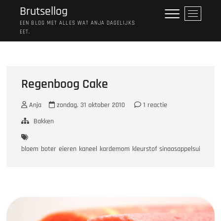
Ga
Brutsellog
M
naar
e
EEN BLOG MET ALLES WAT ANJA DAGELIJKS
de
EET.
n
inhoud
u
k
n
o
Regenboog Cake
p
Anja
zondag, 31 oktober 2010
1 reactie
Bakken
bloem
boter
eieren
kaneel
kardemom
kleurstof
sinaasappelsuiker
sui