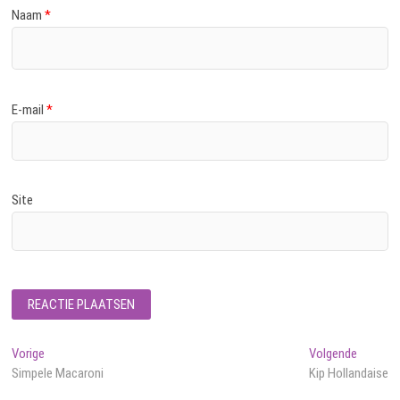
Naam
*
E-mail
*
Site
Bericht
Vorig
Volgend
Vorige
Volgende
bericht:
bericht:
Simpele Macaroni
Kip Hollandaise
navigatie