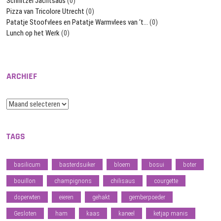
Schnitzel Jachtsaus
(0)
Pizza van Tricolore Utrecht
(0)
Patatje Stoofvlees en Patatje Warmvlees van ‘t…
(0)
Lunch op het Werk
(0)
ARCHIEF
Archief
TAGS
basilicum
basterdsuiker
bloem
bosui
boter
bouillon
champignons
chilisaus
courgette
doperwten
eieren
gehakt
gemberpoeder
Gesloten
ham
kaas
kaneel
ketjap manis