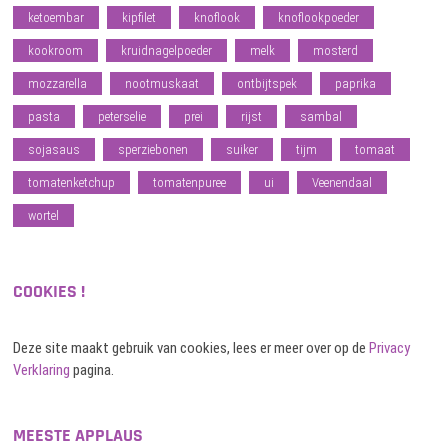
ketoembar
kipfilet
knoflook
knoflookpoeder
kookroom
kruidnagelpoeder
melk
mosterd
mozzarella
nootmuskaat
ontbijtspek
paprika
pasta
peterselie
prei
rijst
sambal
sojasaus
sperziebonen
suiker
tijm
tomaat
tomatenketchup
tomatenpuree
ui
Veenendaal
wortel
COOKIES !
Deze site maakt gebruik van cookies, lees er meer over op de
Privacy
Verklaring
pagina.
MEESTE APPLAUS