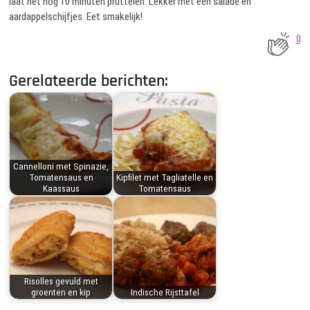
laat het nog 10 minuten pruttelen. Lekker met een salade en
aardappelschijfjes. Eet smakelijk!
0
Gerelateerde berichten:
Cannelloni met Spinazie,
Tomatensaus en
Kipfilet met Tagliatelle en
Kaassaus
Tomatensaus
Risolles gevuld met
groenten en kip
Indische Rijsttafel