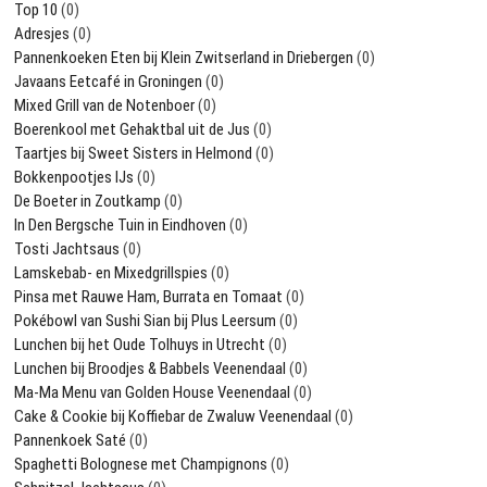
Top 10
(0)
Adresjes
(0)
Pannenkoeken Eten bij Klein Zwitserland in Driebergen
(0)
Javaans Eetcafé in Groningen
(0)
Mixed Grill van de Notenboer
(0)
Boerenkool met Gehaktbal uit de Jus
(0)
Taartjes bij Sweet Sisters in Helmond
(0)
Bokkenpootjes IJs
(0)
De Boeter in Zoutkamp
(0)
In Den Bergsche Tuin in Eindhoven
(0)
Tosti Jachtsaus
(0)
Lamskebab- en Mixedgrillspies
(0)
Pinsa met Rauwe Ham, Burrata en Tomaat
(0)
Pokébowl van Sushi Sian bij Plus Leersum
(0)
Lunchen bij het Oude Tolhuys in Utrecht
(0)
Lunchen bij Broodjes & Babbels Veenendaal
(0)
Ma-Ma Menu van Golden House Veenendaal
(0)
Cake & Cookie bij Koffiebar de Zwaluw Veenendaal
(0)
Pannenkoek Saté
(0)
Spaghetti Bolognese met Champignons
(0)