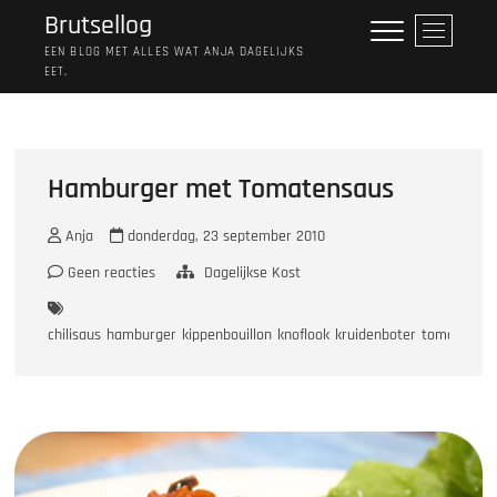
Ga
Brutsellog
M
naar
e
EEN BLOG MET ALLES WAT ANJA DAGELIJKS
de
EET.
n
inhoud
u
k
n
o
Hamburger met Tomatensaus
p
Anja
donderdag, 23 september 2010
Geen reacties
Dagelijkse Kost
chilisaus
hamburger
kippenbouillon
knoflook
kruidenboter
tomaat
ui