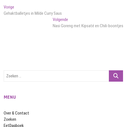
Bericht
Vorig
Vorige
bericht:
Gehaktballetjes in Milde Curry Saus
navigatie
Volgend
Volgende
bericht:
Nasi Goreng met Kipsaté en Chili-boontjes
Zoeken
…
MENU
Over & Contact
Zoeken
EetDagboek