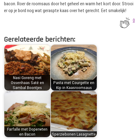
bacon. Roer de roomsaus door het geheel en warm het kort door. Strooi
er op je bord nog wat geraspte kaas over het gerecht. Eet smakelijk!
0
Gerelateerde berichten:
Nasi Goreng met
Ossenhaas Saté en
Pasta met Courgette en
Sambal Boontjes
Kip in Kaasroomsaus
Farfalle met Doperwten
en Bacon
Sperziebonen Lasagnette