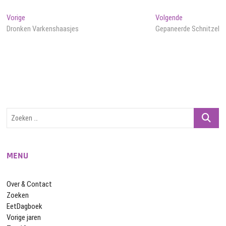
Bericht
Vorig
Volgend
Vorige
Volgende
bericht:
bericht:
Dronken Varkenshaasjes
Gepaneerde Schnitzel
navigatie
Zoeken
…
MENU
Over & Contact
Zoeken
EetDagboek
Vorige jaren