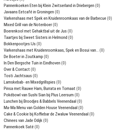
Pannenkoeken Eten bij Klein Zwitserland in Driebergen
(0)
Javaans Eetcafé in Groningen
(0)
Varkenshaas met Spek en Kruidenroomkaas van de Barbecue
(0)
Mixed Grill van de Notenboer
(0)
Boerenkool met Gehaktbal uit de Jus
(0)
Taartjes bij Sweet Sisters in Helmond
(0)
Bokkenpootjes IJs
(0)
Varkenshaas met Kruidenroomkaas, Spek en Bosui van…
(0)
De Boeter in Zoutkamp
(0)
In Den Bergsche Tuin in Eindhoven
(0)
Over & Contact
(0)
Tosti Jachtsaus
(0)
Lamskebab- en Mixedgrillspies
(0)
Pinsa met Rauwe Ham, Burrata en Tomaat
(0)
Pokébowl van Sushi Sian bij Plus Leersum
(0)
Lunchen bij Broodjes & Babbels Veenendaal
(0)
Ma-Ma Menu van Golden House Veenendaal
(0)
Cake & Cookie bij Koffiebar de Zwaluw Veenendaal
(0)
Chinees van Jade Odijk
(0)
Pannenkoek Saté
(0)