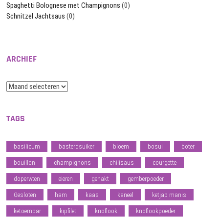
Spaghetti Bolognese met Champignons
(0)
Schnitzel Jachtsaus
(0)
ARCHIEF
Archief
TAGS
basilicum
basterdsuiker
bloem
bosui
boter
bouillon
champignons
chilisaus
courgette
doperwten
eieren
gehakt
gemberpoeder
Gesloten
ham
kaas
kaneel
ketjap manis
ketoembar
kipfilet
knoflook
knoflookpoeder