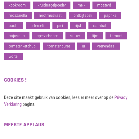
kookroom
kruidnagelpoeder
melk
mosterd
mozzarella
nootmuskaat
ontbijtspek
paprika
pasta
peterselie
prei
rijst
sambal
sojasaus
sperziebonen
suiker
tijm
tomaat
tomatenketchup
tomatenpuree
ui
Veenendaal
wortel
COOKIES !
Deze site maakt gebruik van cookies, lees er meer over op de
Privacy
Verklaring
pagina.
MEESTE APPLAUS