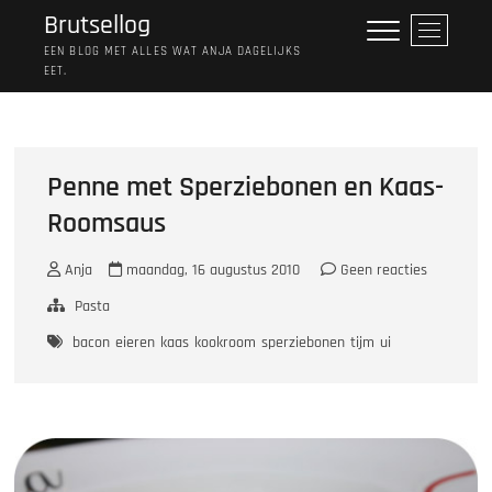
Ga
Brutsellog
M
naar
e
EEN BLOG MET ALLES WAT ANJA DAGELIJKS
de
EET.
n
inhoud
u
k
n
o
Penne met Sperziebonen en Kaas-
p
Roomsaus
Anja
maandag, 16 augustus 2010
Geen reacties
Pasta
bacon
eieren
kaas
kookroom
sperziebonen
tijm
ui