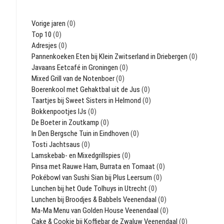
Vorige jaren
(0)
Top 10
(0)
Adresjes
(0)
Pannenkoeken Eten bij Klein Zwitserland in Driebergen
(0)
Javaans Eetcafé in Groningen
(0)
Mixed Grill van de Notenboer
(0)
Boerenkool met Gehaktbal uit de Jus
(0)
Taartjes bij Sweet Sisters in Helmond
(0)
Bokkenpootjes IJs
(0)
De Boeter in Zoutkamp
(0)
In Den Bergsche Tuin in Eindhoven
(0)
Tosti Jachtsaus
(0)
Lamskebab- en Mixedgrillspies
(0)
Pinsa met Rauwe Ham, Burrata en Tomaat
(0)
Pokébowl van Sushi Sian bij Plus Leersum
(0)
Lunchen bij het Oude Tolhuys in Utrecht
(0)
Lunchen bij Broodjes & Babbels Veenendaal
(0)
Ma-Ma Menu van Golden House Veenendaal
(0)
Cake & Cookie bij Koffiebar de Zwaluw Veenendaal
(0)