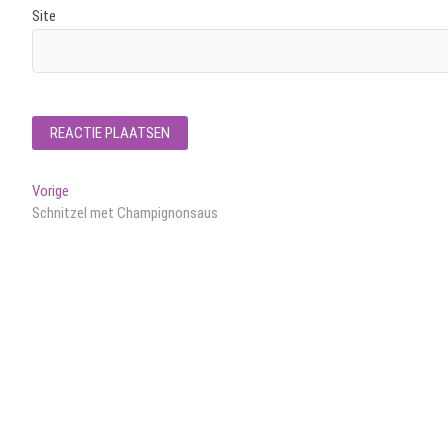
Site
Bericht
Vorig
Vorige
bericht:
Schnitzel met Champignonsaus
navigatie