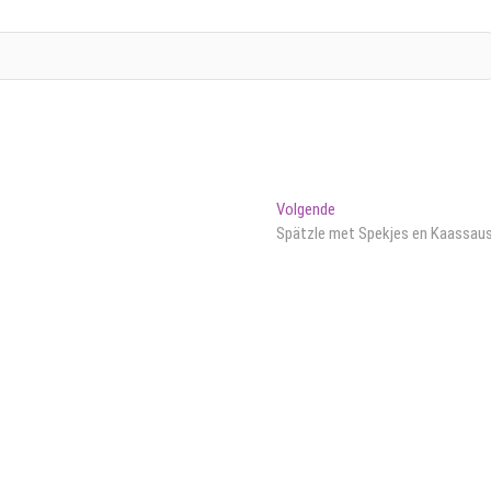
Volgend
Volgende
bericht:
Spätzle met Spekjes en Kaassau