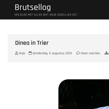
Ga
Brutsellog
naar
de
EEN BLOG MET ALLES WAT ANJA DAGELIJKS EET.
inhoud
Dinea in Trier
Anja
donderdag, 5 augustus 2010
Geen reacties