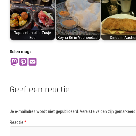
Tapas eten bij 't Zusje
Ede
Reyna Bê in Veenendaal
Dinea in Aache
Delen mag :
Geef een reactie
Je e-mailadres wordt niet gepubliceerd.
Vereiste velden zijn gemarkeer
Reactie
*