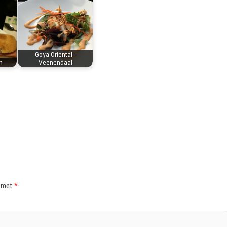
Goya Oriental -
n
Veenendaal
d met
*