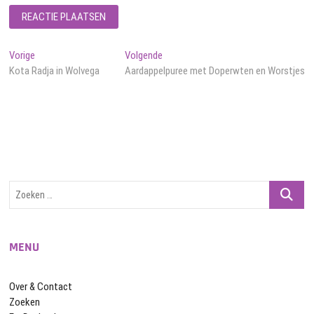
Bericht
Vorig
Volgend
Vorige
Volgende
bericht:
bericht:
Kota Radja in Wolvega
Aardappelpuree met Doperwten en Worstjes
navigatie
Zoeken
…
MENU
Over & Contact
Zoeken