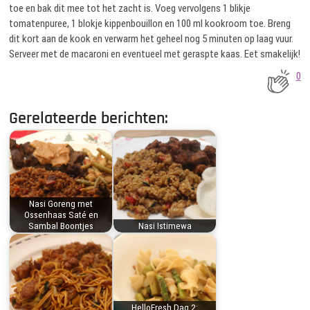
toe en bak dit mee tot het zacht is. Voeg vervolgens 1 blikje
tomatenpuree, 1 blokje kippenbouillon en 100 ml kookroom toe. Breng
dit kort aan de kook en verwarm het geheel nog 5 minuten op laag vuur.
Serveer met de macaroni en eventueel met geraspte kaas. Eet smakelijk!
0
Gerelateerde berichten:
Nasi Goreng met
Ossenhaas Saté en
Sambal Boontjes
Nasi Istimewa
HelloFresh Dag 2: