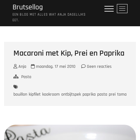
Ga
Brutsellog
M
naar
e
EEN BLOG MET ALLES WAT ANJA DAGELIJKS
de
EET.
n
inhoud
u
k
n
o
Macaroni met Kip, Prei en Paprika
p
Anja
maandag, 17 mei 2010
Geen reacties
Pasta
bouillon
kipfilet
kookroom
ontbijtspek
paprika
pasta
prei
tomatenpur