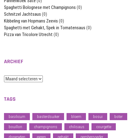
Pannenkoek Saté
(0)
Spaghetti Bolognese met Champignons
(0)
Schnitzel Jachtsaus
(0)
Kibbeling van Hopmans Zeevis
(0)
Spaghetti met Gehakt, Spek in Tomatensaus
(0)
Pizza van Tricolore Utrecht
(0)
ARCHIEF
Archief
TAGS
basilicum
basterdsuiker
bloem
bosui
boter
bouillon
champignons
chilisaus
courgette
doperwten
eieren
gehakt
gemberpoeder