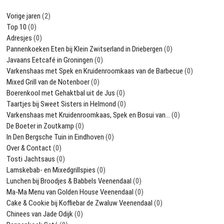
Vorige jaren
(2)
Top 10
(0)
Adresjes
(0)
Pannenkoeken Eten bij Klein Zwitserland in Driebergen
(0)
Javaans Eetcafé in Groningen
(0)
Varkenshaas met Spek en Kruidenroomkaas van de Barbecue
(0)
Mixed Grill van de Notenboer
(0)
Boerenkool met Gehaktbal uit de Jus
(0)
Taartjes bij Sweet Sisters in Helmond
(0)
Varkenshaas met Kruidenroomkaas, Spek en Bosui van…
(0)
De Boeter in Zoutkamp
(0)
In Den Bergsche Tuin in Eindhoven
(0)
Over & Contact
(0)
Tosti Jachtsaus
(0)
Lamskebab- en Mixedgrillspies
(0)
Lunchen bij Broodjes & Babbels Veenendaal
(0)
Ma-Ma Menu van Golden House Veenendaal
(0)
Cake & Cookie bij Koffiebar de Zwaluw Veenendaal
(0)
Chinees van Jade Odijk
(0)