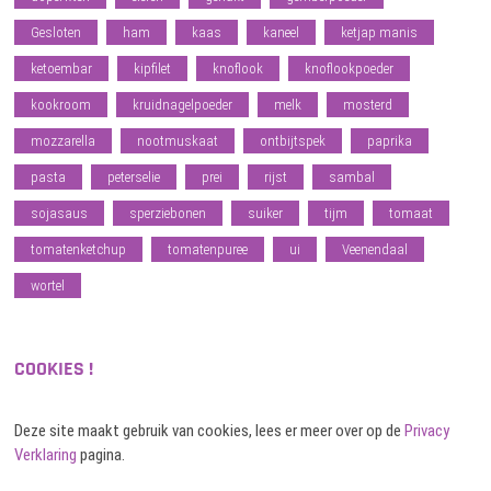
Gesloten
ham
kaas
kaneel
ketjap manis
ketoembar
kipfilet
knoflook
knoflookpoeder
kookroom
kruidnagelpoeder
melk
mosterd
mozzarella
nootmuskaat
ontbijtspek
paprika
pasta
peterselie
prei
rijst
sambal
sojasaus
sperziebonen
suiker
tijm
tomaat
tomatenketchup
tomatenpuree
ui
Veenendaal
wortel
COOKIES !
Deze site maakt gebruik van cookies, lees er meer over op de
Privacy
Verklaring
pagina.