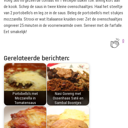
Voeg 500 ml gezeefde tomaat en 1 eetlepel suiker toe. Breng kort aan
de kook. Schep de saus in twee kleine ovenschaaltjes. Haal het steeltje
van 2 portobello’s en leg ze in de saus. Beleg de portobello’s met stukjes
mozzarella. Strooi er wat Italiaanse kruiden over. Zet de ovenschaaltjes
ongeveer 25 minuten in de voorverwarmde oven. Serveer met de farfalle.
Eet smakelijk!
0
Gerelateerde berichten:
Portobello's met
Nasi Goreng met
Mozzarella in
Ossenhaas Saté en
Tomatensaus
Sambal Boontjes