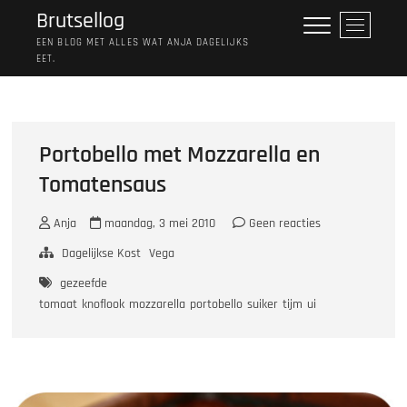
Ga
Brutsellog
M
naar
e
EEN BLOG MET ALLES WAT ANJA DAGELIJKS
de
EET.
n
inhoud
u
k
n
o
Portobello met Mozzarella en
p
Tomatensaus
Anja
maandag, 3 mei 2010
Geen reacties
Dagelijkse Kost
Vega
gezeefde
tomaat
knoflook
mozzarella
portobello
suiker
tijm
ui