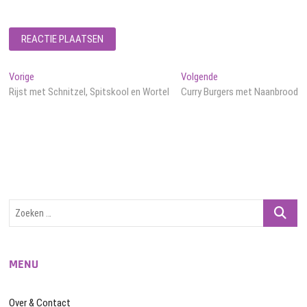
Bericht
Vorig
Volgend
Vorige
Volgende
bericht:
bericht:
Rijst met Schnitzel, Spitskool en Wortel
Curry Burgers met Naanbrood
navigatie
Zoeken
…
MENU
Over & Contact