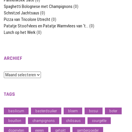
Spaghetti Bolognese met Champignons
(0)
Schnitzel Jachtsaus
(0)
Pizza van Tricolore Utrecht
(0)
Patatje Stoofvlees en Patatje Warmvlees van ‘t…
(0)
Lunch op het Werk
(0)
ARCHIEF
Archief
TAGS
basilicum
basterdsuiker
bloem
bosui
boter
bouillon
champignons
chilisaus
courgette
doperwten
eieren
gehakt
gemberpoeder