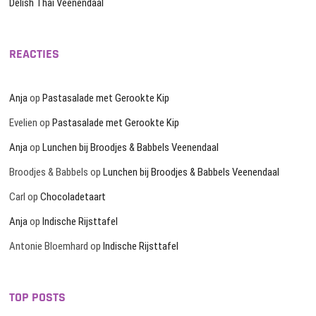
Delish Thai Veenendaal
REACTIES
Anja
op
Pastasalade met Gerookte Kip
Evelien
op
Pastasalade met Gerookte Kip
Anja
op
Lunchen bij Broodjes & Babbels Veenendaal
Broodjes & Babbels
op
Lunchen bij Broodjes & Babbels Veenendaal
Carl
op
Chocoladetaart
Anja
op
Indische Rijsttafel
Antonie Bloemhard
op
Indische Rijsttafel
TOP POSTS