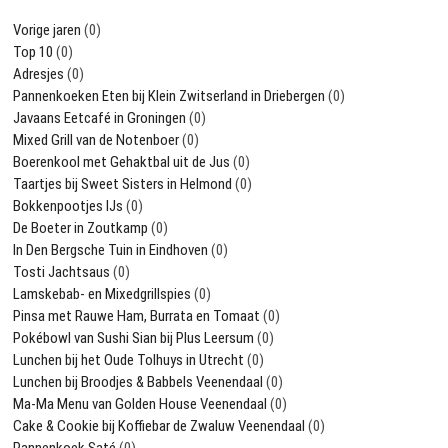
Vorige jaren
(0)
Top 10
(0)
Adresjes
(0)
Pannenkoeken Eten bij Klein Zwitserland in Driebergen
(0)
Javaans Eetcafé in Groningen
(0)
Mixed Grill van de Notenboer
(0)
Boerenkool met Gehaktbal uit de Jus
(0)
Taartjes bij Sweet Sisters in Helmond
(0)
Bokkenpootjes IJs
(0)
De Boeter in Zoutkamp
(0)
In Den Bergsche Tuin in Eindhoven
(0)
Tosti Jachtsaus
(0)
Lamskebab- en Mixedgrillspies
(0)
Pinsa met Rauwe Ham, Burrata en Tomaat
(0)
Pokébowl van Sushi Sian bij Plus Leersum
(0)
Lunchen bij het Oude Tolhuys in Utrecht
(0)
Lunchen bij Broodjes & Babbels Veenendaal
(0)
Ma-Ma Menu van Golden House Veenendaal
(0)
Cake & Cookie bij Koffiebar de Zwaluw Veenendaal
(0)
Pannenkoek Saté
(0)