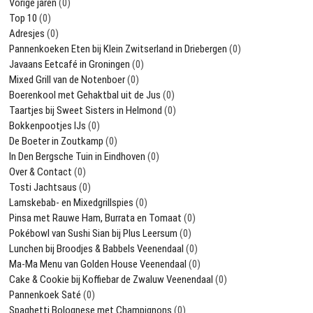
Vorige jaren
(0)
Top 10
(0)
Adresjes
(0)
Pannenkoeken Eten bij Klein Zwitserland in Driebergen
(0)
Javaans Eetcafé in Groningen
(0)
Mixed Grill van de Notenboer
(0)
Boerenkool met Gehaktbal uit de Jus
(0)
Taartjes bij Sweet Sisters in Helmond
(0)
Bokkenpootjes IJs
(0)
De Boeter in Zoutkamp
(0)
In Den Bergsche Tuin in Eindhoven
(0)
Over & Contact
(0)
Tosti Jachtsaus
(0)
Lamskebab- en Mixedgrillspies
(0)
Pinsa met Rauwe Ham, Burrata en Tomaat
(0)
Pokébowl van Sushi Sian bij Plus Leersum
(0)
Lunchen bij Broodjes & Babbels Veenendaal
(0)
Ma-Ma Menu van Golden House Veenendaal
(0)
Cake & Cookie bij Koffiebar de Zwaluw Veenendaal
(0)
Pannenkoek Saté
(0)
Spaghetti Bolognese met Champignons
(0)