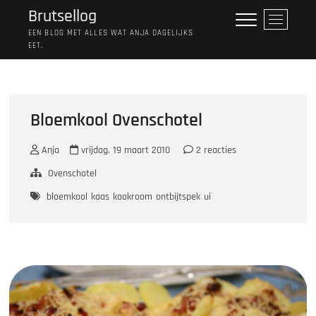
Ga
Brutsellog
M
naar
e
EEN BLOG MET ALLES WAT ANJA DAGELIJKS
de
EET.
n
inhoud
u
k
n
o
Bloemkool Ovenschotel
p
Anja
vrijdag, 19 maart 2010
2 reacties
Ovenschotel
bloemkool
kaas
kookroom
ontbijtspek
ui