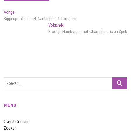
Bericht
Vorig
Vorige
bericht:
Kippenpootjes met Aardappels & Tomaten
navigatie
Volgend
Volgende
bericht:
Broodje Hamburger met Champignons en Spek
Zoeken
…
MENU
Over & Contact
Zoeken