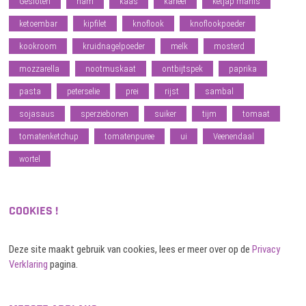
Gesloten
ham
kaas
kaneel
ketjap manis
ketoembar
kipfilet
knoflook
knoflookpoeder
kookroom
kruidnagelpoeder
melk
mosterd
mozzarella
nootmuskaat
ontbijtspek
paprika
pasta
peterselie
prei
rijst
sambal
sojasaus
sperziebonen
suiker
tijm
tomaat
tomatenketchup
tomatenpuree
ui
Veenendaal
wortel
COOKIES !
Deze site maakt gebruik van cookies, lees er meer over op de
Privacy
Verklaring
pagina.