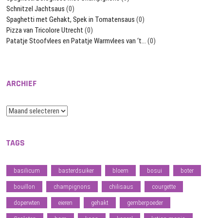
Schnitzel Jachtsaus
(0)
Spaghetti met Gehakt, Spek in Tomatensaus
(0)
Pizza van Tricolore Utrecht
(0)
Patatje Stoofvlees en Patatje Warmvlees van ‘t…
(0)
ARCHIEF
Archief
TAGS
basilicum
basterdsuiker
bloem
bosui
boter
bouillon
champignons
chilisaus
courgette
doperwten
eieren
gehakt
gemberpoeder