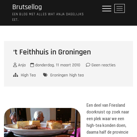
Ga
Brutsellog
M
naar
e
EEN BLOG MET ALLES WAT ANJA DAGELIJKS
de
EET.
n
inhoud
u
k
n
o
‘t Feithhuis in Groningen
p
Anja
donderdag, 11 maart 2010
Geen reacties
High Tea
Groningen
high tea
Een deel van Friesland
doorkruist op zoek naar
een plek waar we een
high-tea konden doen,
daarna half de provincie