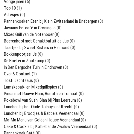
Vorige jaren
(5)
Top 10
(1)
Adresjes
(0)
Pannenkoeken Eten bij Klein Zwitserland in Driebergen
(0)
Javaans Eetcafé in Groningen
(0)
Mixed Grill van de Notenboer
(0)
Boerenkool met Gehaktbal uit de Jus
(0)
Taartjes bij Sweet Sisters in Helmond
(0)
Bokkenpootjes IJs
(0)
De Boeter in Zoutkamp
(0)
In Den Bergsche Tuin in Eindhoven
(0)
Over & Contact
(1)
Tosti Jachtsaus
(0)
Lamskebab- en Mixedgrillspies
(0)
Pinsa met Rauwe Ham, Burrata en Tomaat
(0)
Pokébowl van Sushi Sian bij Plus Leersum
(0)
Lunchen bij het Oude Tolhuys in Utrecht
(0)
Lunchen bij Broodjes & Babbels Veenendaal
(0)
Ma-Ma Menu van Golden House Veenendaal
(0)
Cake & Cookie bij Koffiebar de Zwaluw Veenendaal
(0)
Pannenkoek Saté
(0)