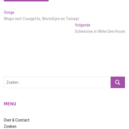
Bericht
Vorig
Vorige
bericht:
Wraps met Courgette, Worteltjes en Tomaat
navigatie
Volgend
Volgende
bericht:
Schierstee in Wehe Den Hoorn
Zoeken
…
MENU
Over & Contact
Zoeken