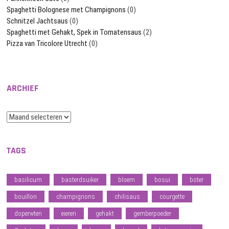
Spaghetti Bolognese met Champignons
(0)
Schnitzel Jachtsaus
(0)
Spaghetti met Gehakt, Spek in Tomatensaus
(2)
Pizza van Tricolore Utrecht
(0)
ARCHIEF
Archief
TAGS
basilicum
basterdsuiker
bloem
bosui
boter
bouillon
champignons
chilisaus
courgette
doperwten
eieren
gehakt
gemberpoeder