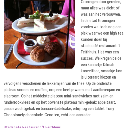
Groningen door gereden,
maar alles was dicht of
was aan het verbouwen.
In de stad Groningen
vonden we toch nog een
plek waar we een high tea
konden doen bij
stadscafé restaurant ‘t
Feithhuis. Het was een
succes. We kregen beide
een kannetje Dilmah
kaneelthee, smaakje kon
je uiteraard kiezen en
vervolgens verschenen de lekkernijen van de thee. Op de onderste
plateau scones en muffins, nog een beetje warm, met aardbeienjam en
slagroom. Op het middelste plateau mini-sandwiches met zalm en
runderrookvlees en op het bovenste plateau mini-gebak: appeltaart,
passievruchtgebak en banaan-dadelcake, erbij nog een tablet Tony
Chocolonely chocolade. Genoten, echt een aanrader.
Stadscafé Restaurant ‘t Feithhuis