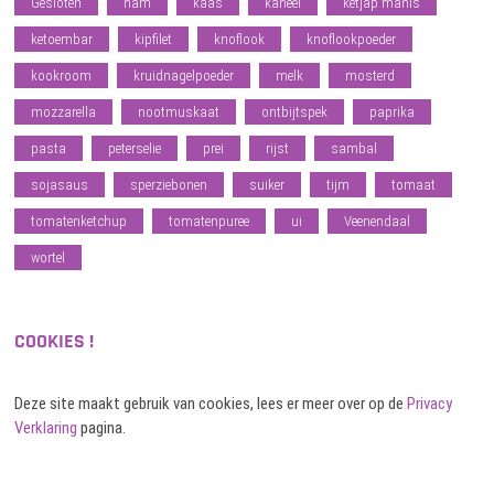
Gesloten
ham
kaas
kaneel
ketjap manis
ketoembar
kipfilet
knoflook
knoflookpoeder
kookroom
kruidnagelpoeder
melk
mosterd
mozzarella
nootmuskaat
ontbijtspek
paprika
pasta
peterselie
prei
rijst
sambal
sojasaus
sperziebonen
suiker
tijm
tomaat
tomatenketchup
tomatenpuree
ui
Veenendaal
wortel
COOKIES !
Deze site maakt gebruik van cookies, lees er meer over op de
Privacy
Verklaring
pagina.