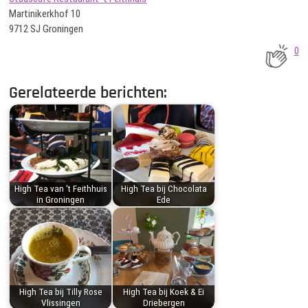
Martinikerkhof 10
9712 SJ Groningen
0
Gerelateerde berichten:
High Tea van 't Feithhuis
High Tea bij Chocolata
in Groningen
Ede
High Tea bij Tilly Rose
High Tea bij Koek & Ei
Vlissingen
Driebergen