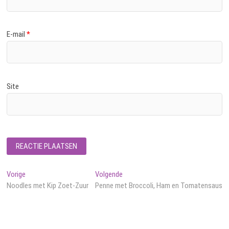
E-mail
*
Site
Bericht
Vorig
Volgend
Vorige
Volgende
bericht:
bericht:
Noodles met Kip Zoet-Zuur
Penne met Broccoli, Ham en Tomatensaus
navigatie