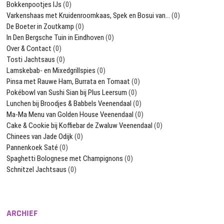
Bokkenpootjes IJs
(0)
Varkenshaas met Kruidenroomkaas, Spek en Bosui van…
(0)
De Boeter in Zoutkamp
(0)
In Den Bergsche Tuin in Eindhoven
(0)
Over & Contact
(0)
Tosti Jachtsaus
(0)
Lamskebab- en Mixedgrillspies
(0)
Pinsa met Rauwe Ham, Burrata en Tomaat
(0)
Pokébowl van Sushi Sian bij Plus Leersum
(0)
Lunchen bij Broodjes & Babbels Veenendaal
(0)
Ma-Ma Menu van Golden House Veenendaal
(0)
Cake & Cookie bij Koffiebar de Zwaluw Veenendaal
(0)
Chinees van Jade Odijk
(0)
Pannenkoek Saté
(0)
Spaghetti Bolognese met Champignons
(0)
Schnitzel Jachtsaus
(0)
ARCHIEF