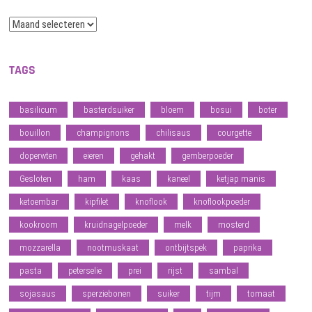
Archief
TAGS
basilicum
basterdsuiker
bloem
bosui
boter
bouillon
champignons
chilisaus
courgette
doperwten
eieren
gehakt
gemberpoeder
Gesloten
ham
kaas
kaneel
ketjap manis
ketoembar
kipfilet
knoflook
knoflookpoeder
kookroom
kruidnagelpoeder
melk
mosterd
mozzarella
nootmuskaat
ontbijtspek
paprika
pasta
peterselie
prei
rijst
sambal
sojasaus
sperziebonen
suiker
tijm
tomaat