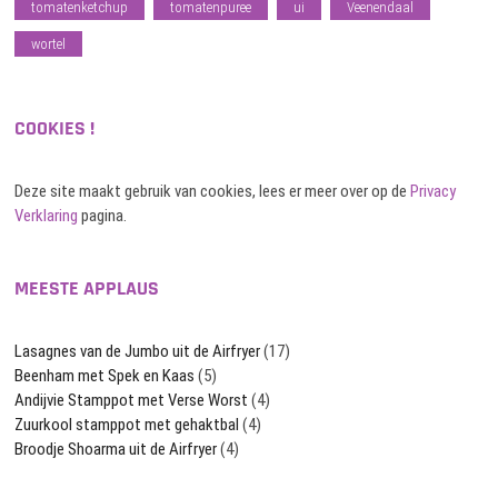
tomatenketchup
tomatenpuree
ui
Veenendaal
wortel
COOKIES !
Deze site maakt gebruik van cookies, lees er meer over op de
Privacy
Verklaring
pagina.
MEESTE APPLAUS
Lasagnes van de Jumbo uit de Airfryer
(17)
Beenham met Spek en Kaas
(5)
Andijvie Stamppot met Verse Worst
(4)
Zuurkool stamppot met gehaktbal
(4)
Broodje Shoarma uit de Airfryer
(4)