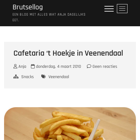
Ga
Brutsellog
M
naar
e
EEN BLOG MET ALLES WAT ANJA DAGELIJKS
de
EET.
n
inhoud
u
k
n
o
Cafetaria ‘t Hoekje in Veenendaal
p
Anja
donderdag, 4 maart 2010
Geen reacties
Snacks
Veenendaal