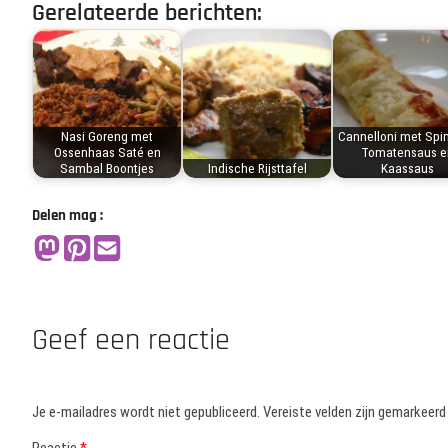
Gerelateerde berichten:
Nasi Goreng met
Cannelloni met Spin
Ossenhaas Saté en
Tomatensaus e
Sambal Boontjes
Indische Rijsttafel
Kaassaus
Delen mag :
Geef een reactie
Je e-mailadres wordt niet gepubliceerd.
Vereiste velden zijn gemarkeer
Reactie
*