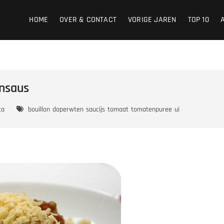
HOME
OVER & CONTACT
VORIGE JAREN
TOP 10
nsaus
ta
bouillon
doperwten
saucijs
tomaat
tomatenpuree
ui