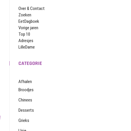
Over & Contact
Zoeken
EetDagboek
Vorige jaren
Top 10
Adresjes
LilleDame
CATEGORIE
Afhalen
Broodjes
Chinees
Desserts
0
Grieks
IJsje