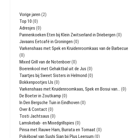
Vorige jaren
(2)
Top 10
(0)
Adresjes
(0)
Pannenkoeken Eten bij Klein Zwitserland in Driebergen
(0)
Javaans Eetcafé in Groningen
(0)
Varkenshaas met Spek en Kruidenroomkaas van de Barbecue
(0)
Mixed Grill van de Notenboer
(0)
Boerenkool met Gehaktbal uit de Jus
(0)
Taartjes bij Sweet Sisters in Helmond
(0)
Bokkenpootjes IJs
(0)
Varkenshaas met Kruidenroomkaas, Spek en Bosui van…
(0)
De Boeter in Zoutkamp
(0)
In Den Bergsche Tuin in Eindhoven
(0)
Over & Contact
(0)
Tosti Jachtsaus
(0)
Lamskebab- en Mixedgrillspies
(0)
Pinsa met Rauwe Ham, Burrata en Tomaat
(0)
Pokébowl van Sushi Sian bij Plus Leersum
(0)