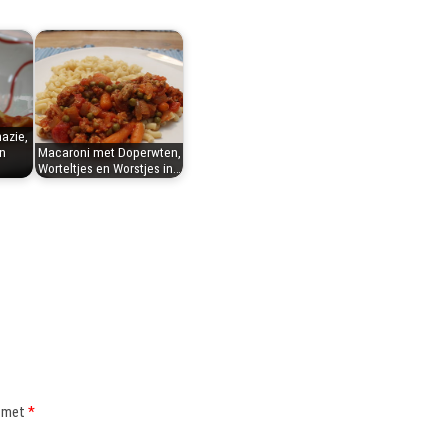
azie,
n
Macaroni met Doperwten,
Worteltjes en Worstjes in…
d met
*