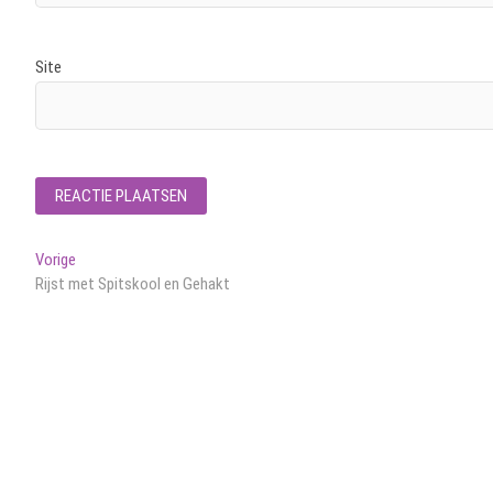
Site
Bericht
Vorig
Vorige
bericht:
Rijst met Spitskool en Gehakt
navigatie