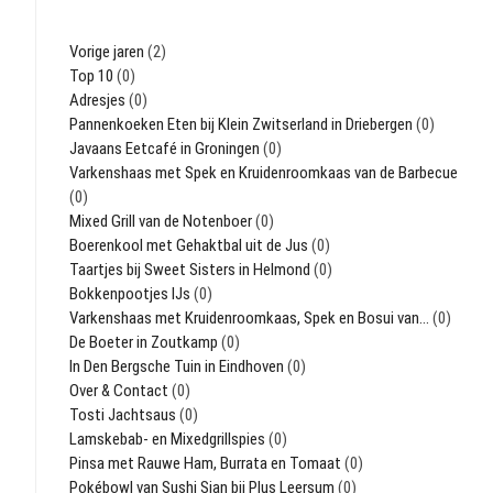
Vorige jaren
(2)
Top 10
(0)
Adresjes
(0)
Pannenkoeken Eten bij Klein Zwitserland in Driebergen
(0)
Javaans Eetcafé in Groningen
(0)
Varkenshaas met Spek en Kruidenroomkaas van de Barbecue
(0)
Mixed Grill van de Notenboer
(0)
Boerenkool met Gehaktbal uit de Jus
(0)
Taartjes bij Sweet Sisters in Helmond
(0)
Bokkenpootjes IJs
(0)
Varkenshaas met Kruidenroomkaas, Spek en Bosui van…
(0)
De Boeter in Zoutkamp
(0)
In Den Bergsche Tuin in Eindhoven
(0)
Over & Contact
(0)
Tosti Jachtsaus
(0)
Lamskebab- en Mixedgrillspies
(0)
Pinsa met Rauwe Ham, Burrata en Tomaat
(0)
Pokébowl van Sushi Sian bij Plus Leersum
(0)