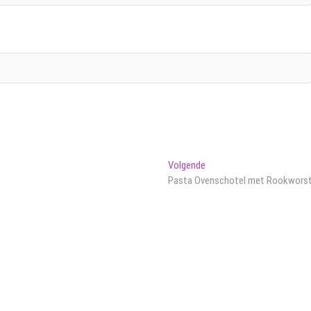
Volgend
Volgende
bericht:
Pasta Ovenschotel met Rookwors