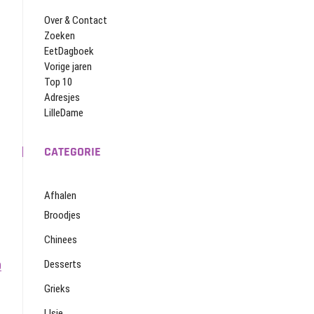
Over & Contact
Zoeken
EetDagboek
Vorige jaren
Top 10
Adresjes
LilleDame
CATEGORIE
Afhalen
Broodjes
Chinees
Desserts
0
Grieks
IJsje