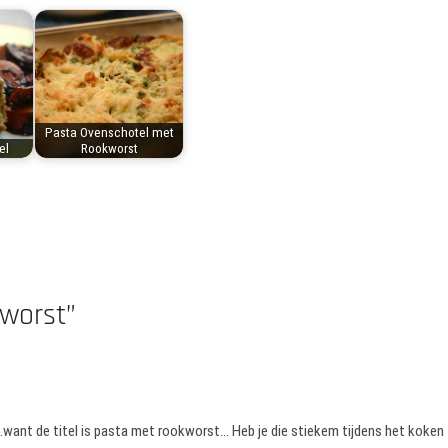
Pasta Ovenschotel met
el
Rookworst
worst”
.want de titel is pasta met rookworst… Heb je die stiekem tijdens het koken