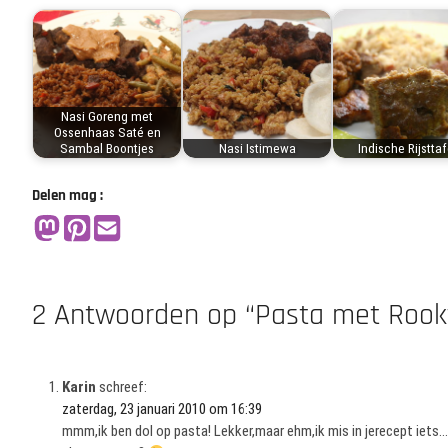
Nasi Goreng met
Ossenhaas Saté en
Sambal Boontjes
Nasi Istimewa
Indische Rijsttaf
Delen mag :
2 Antwoorden op “Pasta met Rook
Karin
schreef:
zaterdag, 23 januari 2010 om 16:39
mmm,ik ben dol op pasta! Lekker,maar ehm,ik mis in jerecept iets…