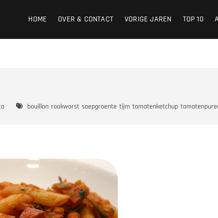
HOME
OVER & CONTACT
VORIGE JAREN
TOP 10
ta
bouillon
rookworst
soepgroente
tijm
tomatenketchup
tomatenpure