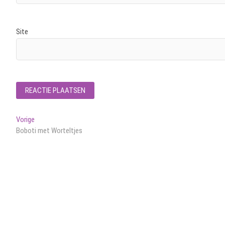
Site
Bericht
Vorig
Vorige
bericht:
Boboti met Worteltjes
navigatie