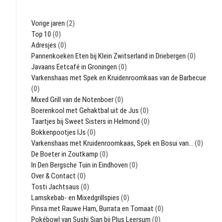
Vorige jaren
(2)
Top 10
(0)
Adresjes
(0)
Pannenkoeken Eten bij Klein Zwitserland in Driebergen
(0)
Javaans Eetcafé in Groningen
(0)
Varkenshaas met Spek en Kruidenroomkaas van de Barbecue
(0)
Mixed Grill van de Notenboer
(0)
Boerenkool met Gehaktbal uit de Jus
(0)
Taartjes bij Sweet Sisters in Helmond
(0)
Bokkenpootjes IJs
(0)
Varkenshaas met Kruidenroomkaas, Spek en Bosui van…
(0)
De Boeter in Zoutkamp
(0)
In Den Bergsche Tuin in Eindhoven
(0)
Over & Contact
(0)
Tosti Jachtsaus
(0)
Lamskebab- en Mixedgrillspies
(0)
Pinsa met Rauwe Ham, Burrata en Tomaat
(0)
Pokébowl van Sushi Sian bij Plus Leersum
(0)