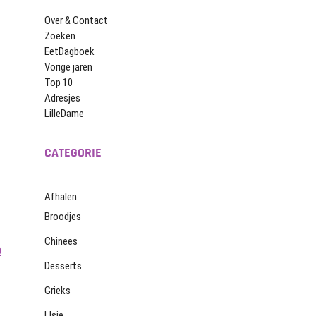
Over & Contact
Zoeken
EetDagboek
Vorige jaren
Top 10
Adresjes
LilleDame
CATEGORIE
Afhalen
Broodjes
Chinees
0
Desserts
Grieks
IJsje