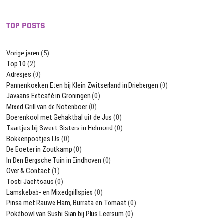
TOP POSTS
Vorige jaren
(5)
Top 10
(2)
Adresjes
(0)
Pannenkoeken Eten bij Klein Zwitserland in Driebergen
(0)
Javaans Eetcafé in Groningen
(0)
Mixed Grill van de Notenboer
(0)
Boerenkool met Gehaktbal uit de Jus
(0)
Taartjes bij Sweet Sisters in Helmond
(0)
Bokkenpootjes IJs
(0)
De Boeter in Zoutkamp
(0)
In Den Bergsche Tuin in Eindhoven
(0)
Over & Contact
(1)
Tosti Jachtsaus
(0)
Lamskebab- en Mixedgrillspies
(0)
Pinsa met Rauwe Ham, Burrata en Tomaat
(0)
Pokébowl van Sushi Sian bij Plus Leersum
(0)