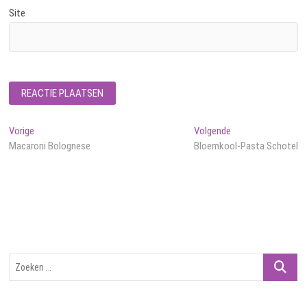
Site
Bericht
Vorig
Volgend
Vorige
Volgende
bericht:
bericht:
Macaroni Bolognese
Bloemkool-Pasta Schotel
navigatie
Zoeken
…