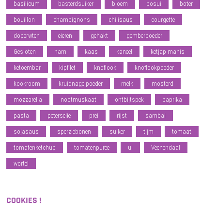
basilicum
basterdsuiker
bloem
bosui
boter
bouillon
champignons
chilisaus
courgette
doperwten
eieren
gehakt
gemberpoeder
Gesloten
ham
kaas
kaneel
ketjap manis
ketoembar
kipfilet
knoflook
knoflookpoeder
kookroom
kruidnagelpoeder
melk
mosterd
mozzarella
nootmuskaat
ontbijtspek
paprika
pasta
peterselie
prei
rijst
sambal
sojasaus
sperziebonen
suiker
tijm
tomaat
tomatenketchup
tomatenpuree
ui
Veenendaal
wortel
COOKIES !