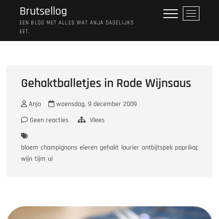
Ga
Brutsellog
M
naar
e
EEN BLOG MET ALLES WAT ANJA DAGELIJKS
de
EET.
n
inhoud
u
k
n
o
Gehaktballetjes in Rode Wijnsaus
p
Anja
woensdag, 9 december 2009
Geen reacties
Vlees
bloem
champignons
eieren
gehakt
laurier
ontbijtspek
paprikapoeder
wijn
tijm
ui