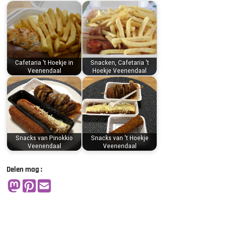
Cafetaria ‘t Hoekje in
Snacken, Cafetaria 't
Veenendaal
Hoekje Veenendaal
Snacks van Pinokkio
Snacks van 't Hoekje
Veenendaal
Veenendaal
Delen mag :