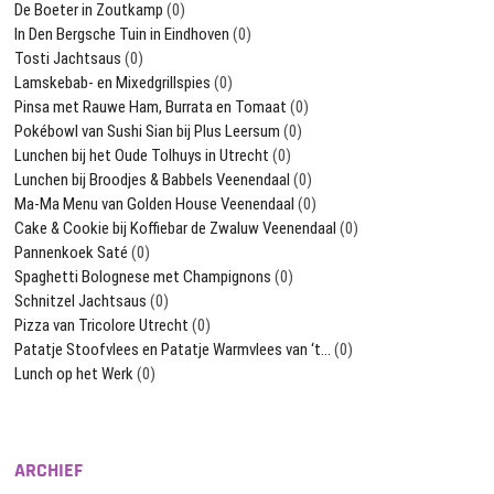
De Boeter in Zoutkamp
(0)
In Den Bergsche Tuin in Eindhoven
(0)
Tosti Jachtsaus
(0)
Lamskebab- en Mixedgrillspies
(0)
Pinsa met Rauwe Ham, Burrata en Tomaat
(0)
Pokébowl van Sushi Sian bij Plus Leersum
(0)
Lunchen bij het Oude Tolhuys in Utrecht
(0)
Lunchen bij Broodjes & Babbels Veenendaal
(0)
Ma-Ma Menu van Golden House Veenendaal
(0)
Cake & Cookie bij Koffiebar de Zwaluw Veenendaal
(0)
Pannenkoek Saté
(0)
Spaghetti Bolognese met Champignons
(0)
Schnitzel Jachtsaus
(0)
Pizza van Tricolore Utrecht
(0)
Patatje Stoofvlees en Patatje Warmvlees van ‘t…
(0)
Lunch op het Werk
(0)
ARCHIEF