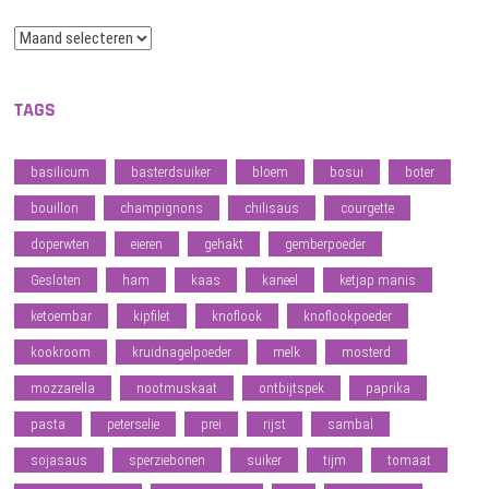
Archief
TAGS
basilicum
basterdsuiker
bloem
bosui
boter
bouillon
champignons
chilisaus
courgette
doperwten
eieren
gehakt
gemberpoeder
Gesloten
ham
kaas
kaneel
ketjap manis
ketoembar
kipfilet
knoflook
knoflookpoeder
kookroom
kruidnagelpoeder
melk
mosterd
mozzarella
nootmuskaat
ontbijtspek
paprika
pasta
peterselie
prei
rijst
sambal
sojasaus
sperziebonen
suiker
tijm
tomaat