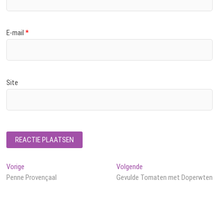
E-mail
*
Site
Bericht
Vorig
Volgend
Vorige
Volgende
bericht:
bericht:
Penne Provençaal
Gevulde Tomaten met Doperwten
navigatie