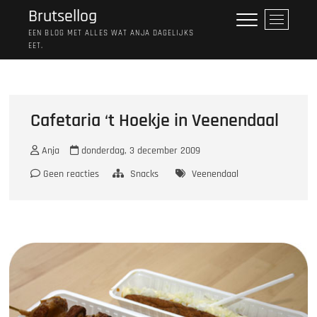
Ga
Brutsellog
M
naar
e
EEN BLOG MET ALLES WAT ANJA DAGELIJKS
de
EET.
n
inhoud
u
k
n
o
Cafetaria ‘t Hoekje in Veenendaal
p
Anja
donderdag, 3 december 2009
Geen reacties
Snacks
Veenendaal