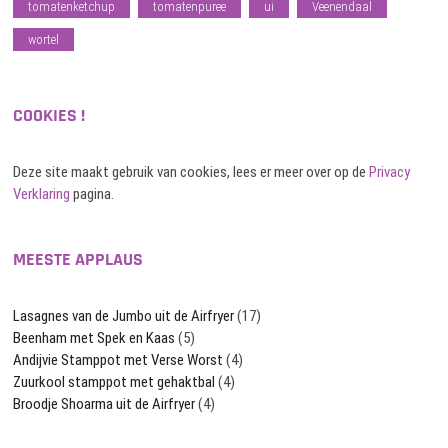
tomatenketchup
tomatenpuree
ui
Veenendaal
wortel
COOKIES !
Deze site maakt gebruik van cookies, lees er meer over op de
Privacy
Verklaring
pagina.
MEESTE APPLAUS
Lasagnes van de Jumbo uit de Airfryer
(17)
Beenham met Spek en Kaas
(5)
Andijvie Stamppot met Verse Worst
(4)
Zuurkool stamppot met gehaktbal
(4)
Broodje Shoarma uit de Airfryer
(4)