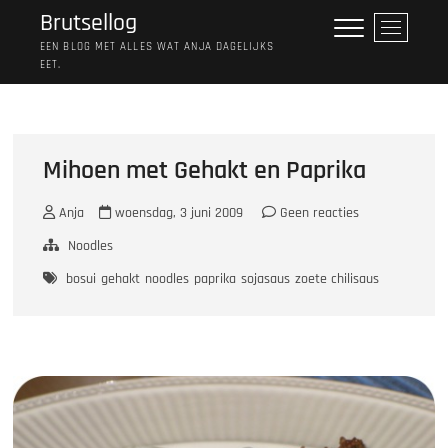
Ga
Brutsellog
M
naar
e
EEN BLOG MET ALLES WAT ANJA DAGELIJKS
de
EET.
n
inhoud
u
k
n
o
Mihoen met Gehakt en Paprika
p
Anja
woensdag, 3 juni 2009
Geen reacties
Noodles
bosui
gehakt
noodles
paprika
sojasaus
zoete chilisaus