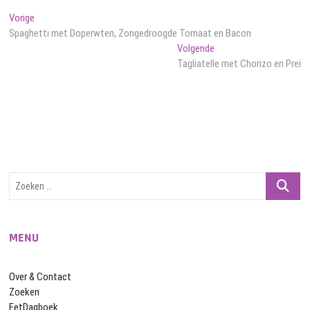
Bericht
Vorig
Vorige
bericht:
Spaghetti met Doperwten, Zongedroogde Tomaat en Bacon
navigatie
Volgend
Volgende
bericht:
Tagliatelle met Chorizo en Prei
Zoeken
…
MENU
Over & Contact
Zoeken
EetDagboek