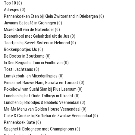
Top 10
(0)
Adresjes
(0)
Pannenkoeken Eten bij Klein Zwitserland in Driebergen
(0)
Javaans Eetcafé in Groningen
(0)
Mixed Grill van de Notenboer
(0)
Boerenkool met Gehaktbal uit de Jus
(0)
Taartjes bij Sweet Sisters in Helmond
(0)
Bokkenpootjes IJs
(0)
De Boeter in Zoutkamp
(0)
In Den Bergsche Tuin in Eindhoven
(0)
Tosti Jachtsaus
(0)
Lamskebab- en Mixedgrillspies
(0)
Pinsa met Rauwe Ham, Burrata en Tomaat
(0)
Pokébowl van Sushi Sian bij Plus Leersum
(0)
Lunchen bij het Oude Tolhuys in Utrecht
(0)
Lunchen bij Broodjes & Babbels Veenendaal
(0)
Ma-Ma Menu van Golden House Veenendaal
(0)
Cake & Cookie bij Koffiebar de Zwaluw Veenendaal
(0)
Pannenkoek Saté
(0)
Spaghetti Bolognese met Champignons
(0)