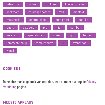
ketoembar
kipfilet
knoflook
knoflookpoeder
kookroom
kruidnagelpoeder
melk
mosterd
mozzarella
nootmuskaat
ontbijtspek
paprika
pasta
peterselie
prei
rijst
sambal
sojasaus
sperziebonen
suiker
tijm
tomaat
tomatenketchup
tomatenpuree
ui
Veenendaal
wortel
COOKIES !
Deze site maakt gebruik van cookies, lees er meer over op de
Privacy
Verklaring
pagina.
MEESTE APPLAUS