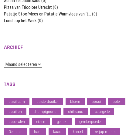
Schnitzel Jachtsaus
(0)
Pizza van Tricolore Utrecht
(0)
Patatje Stoofvlees en Patatje Warmvlees van ‘t…
(0)
Lunch op het Werk
(0)
ARCHIEF
Archief
TAGS
basilicum
basterdsuiker
bloem
bosui
boter
bouillon
champignons
chilisaus
courgette
doperwten
eieren
gehakt
gemberpoeder
Gesloten
ham
kaas
kaneel
ketjap manis