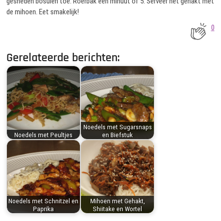
gesneden bosuien toe. Roerbak een minuut of 5. Serveer het gehakt met
de mihoen. Eet smakelijk!
0
Gerelateerde berichten:
Noedels met Sugarsnaps
Noedels met Peultjes
en Biefstuk
Noedels met Schnitzel en
Mihoen met Gehakt,
Paprika
Shiitake en Wortel