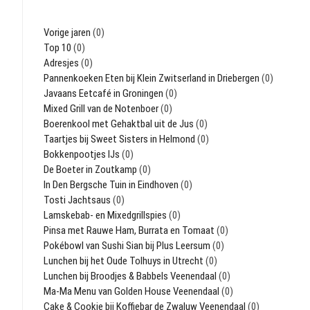
Vorige jaren
(0)
Top 10
(0)
Adresjes
(0)
Pannenkoeken Eten bij Klein Zwitserland in Driebergen
(0)
Javaans Eetcafé in Groningen
(0)
Mixed Grill van de Notenboer
(0)
Boerenkool met Gehaktbal uit de Jus
(0)
Taartjes bij Sweet Sisters in Helmond
(0)
Bokkenpootjes IJs
(0)
De Boeter in Zoutkamp
(0)
In Den Bergsche Tuin in Eindhoven
(0)
Tosti Jachtsaus
(0)
Lamskebab- en Mixedgrillspies
(0)
Pinsa met Rauwe Ham, Burrata en Tomaat
(0)
Pokébowl van Sushi Sian bij Plus Leersum
(0)
Lunchen bij het Oude Tolhuys in Utrecht
(0)
Lunchen bij Broodjes & Babbels Veenendaal
(0)
Ma-Ma Menu van Golden House Veenendaal
(0)
Cake & Cookie bij Koffiebar de Zwaluw Veenendaal
(0)