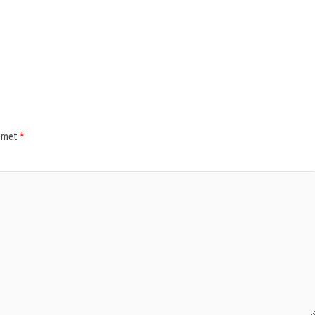
d met
*