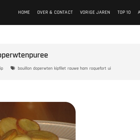
HOME
OVER & CONTACT
VORIGE JAREN
TOP 10
Doperwtenpuree
ip
bouillon
doperwten
kipfilet
rauwe ham
roquefort
ui