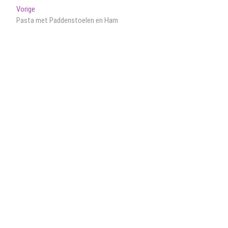
Bericht
Vorig
Vorige
bericht:
Pasta met Paddenstoelen en Ham
navigatie