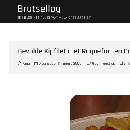
Ga
Brutsellog
naar
de
EEN BLOG MET ALLES WAT ANJA DAGELIJKS EET.
inhoud
Gevulde Kipfilet met Roquefort en 
Anja
woensdag, 11 maart 2009
Geen reacties
K