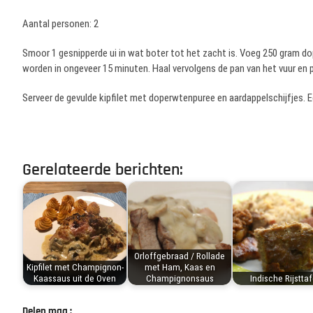
Aantal personen: 2
Smoor 1 gesnipperde ui in wat boter tot het zacht is. Voeg 250 gram d
worden in ongeveer 15 minuten. Haal vervolgens de pan van het vuur en 
Serveer de gevulde kipfilet met doperwtenpuree en aardappelschijfjes. E
Gerelateerde berichten:
Orloffgebraad / Rollade
Kipfilet met Champignon-
met Ham, Kaas en
Kaassaus uit de Oven
Champignonsaus
Indische Rijsttaf
Delen mag :