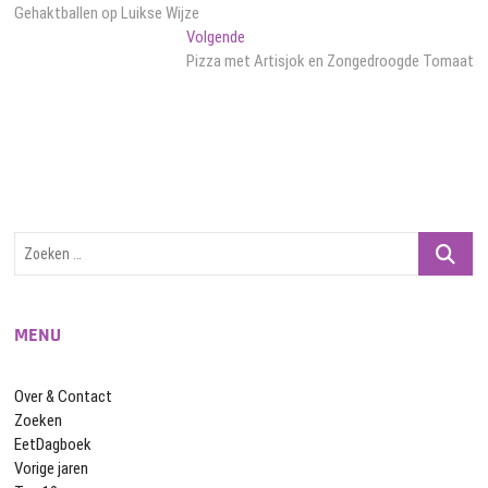
bericht:
Gehaktballen op Luikse Wijze
navigatie
Volgend
Volgende
bericht:
Pizza met Artisjok en Zongedroogde Tomaat
Zoeken
…
MENU
Over & Contact
Zoeken
EetDagboek
Vorige jaren