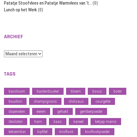
Patatje Stoofvlees en Patatje Warmvlees van ‘t…
(0)
Lunch op het Werk
(0)
ARCHIEF
Archief
TAGS
basilicum
basterdsuiker
bloem
bosui
boter
bouillon
champignons
chilisaus
courgette
doperwten
eieren
gehakt
gemberpoeder
Gesloten
ham
kaas
kaneel
ketjap manis
ketoembar
kipfilet
knoflook
knoflookpoeder