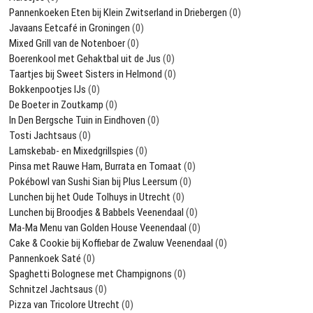
Pannenkoeken Eten bij Klein Zwitserland in Driebergen
(0)
Javaans Eetcafé in Groningen
(0)
Mixed Grill van de Notenboer
(0)
Boerenkool met Gehaktbal uit de Jus
(0)
Taartjes bij Sweet Sisters in Helmond
(0)
Bokkenpootjes IJs
(0)
De Boeter in Zoutkamp
(0)
In Den Bergsche Tuin in Eindhoven
(0)
Tosti Jachtsaus
(0)
Lamskebab- en Mixedgrillspies
(0)
Pinsa met Rauwe Ham, Burrata en Tomaat
(0)
Pokébowl van Sushi Sian bij Plus Leersum
(0)
Lunchen bij het Oude Tolhuys in Utrecht
(0)
Lunchen bij Broodjes & Babbels Veenendaal
(0)
Ma-Ma Menu van Golden House Veenendaal
(0)
Cake & Cookie bij Koffiebar de Zwaluw Veenendaal
(0)
Pannenkoek Saté
(0)
Spaghetti Bolognese met Champignons
(0)
Schnitzel Jachtsaus
(0)
Pizza van Tricolore Utrecht
(0)