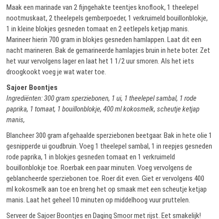
Maak een marinade van 2 fijngehakte teentjes knoflook, 1 theelepel
nootmuskaat, 2 theelepels gemberpoeder, 1 verkruimeld bouillonblokje,
1 in kleine blokjes gesneden tomaat en 2 eetlepels ketjap manis.
Marineer hierin 700 gram in blokjes gesneden hamlappen. Laat dit een
nacht marineren. Bak de gemarineerde hamlapjes bruin in hete boter. Zet
het vuur vervolgens lager en laat het 1 1/2 uur smoren. Als het iets
droogkookt voeg je wat water toe.
Sajoer Boontjes
Ingrediënten: 300 gram sperziebonen, 1 ui, 1 theelepel sambal, 1 rode
paprika, 1 tomaat, 1 bouillonblokje, 400 ml kokosmelk, scheutje ketjap
manis,
Blancheer 300 gram afgehaalde sperziebonen beetgaar. Bak in hete olie 1
gesnipperde ui goudbruin. Voeg 1 theelepel sambal, 1 in reepjes gesneden
rode paprika, 1 in blokjes gesneden tomaat en 1 verkruimeld
bouillonblokje toe. Roerbak een paar minuten. Voeg vervolgens de
geblancheerde sperziebonen toe. Roer dit even. Giet er vervolgens 400
ml kokosmelk aan toe en breng het op smaak met een scheutje ketjap
manis. Laat het geheel 10 minuten op middelhoog vuur pruttelen.
Serveer de Sajoer Boontjes en Daging Smoor met rijst. Eet smakelijk!