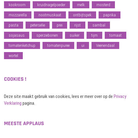
kookroom
kruidnagelpoeder
melk
mosterd
mozzarella
nootmuskaat
ontbijtspek
paprika
pasta
peterselie
prei
rijst
sambal
sojasaus
sperziebonen
suiker
tijm
tomaat
tomatenketchup
tomatenpuree
ui
Veenendaal
wortel
COOKIES !
Deze site maakt gebruik van cookies, lees er meer over op de
Privacy
Verklaring
pagina.
MEESTE APPLAUS