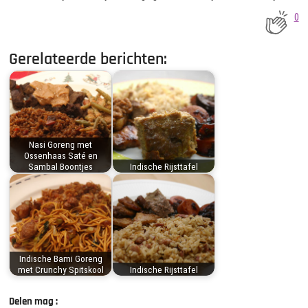
0
Gerelateerde berichten:
Nasi Goreng met
Ossenhaas Saté en
Sambal Boontjes
Indische Rijsttafel
Indische Bami Goreng
met Crunchy Spitskool
Indische Rijsttafel
Delen mag :