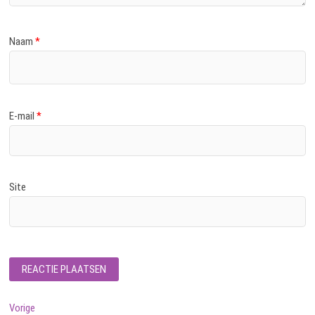
Naam
*
E-mail
*
Site
Bericht
Vorig
Vorige