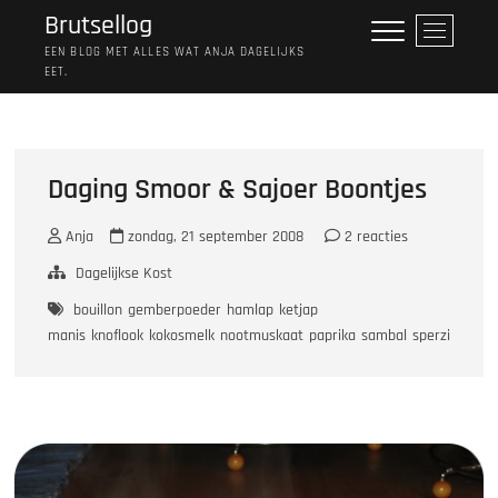
Ga
Brutsellog
M
naar
e
EEN BLOG MET ALLES WAT ANJA DAGELIJKS
de
EET.
n
inhoud
u
k
n
o
Daging Smoor & Sajoer Boontjes
p
Anja
zondag, 21 september 2008
2 reacties
Dagelijkse Kost
bouillon
gemberpoeder
hamlap
ketjap
manis
knoflook
kokosmelk
nootmuskaat
paprika
sambal
sperziebonen