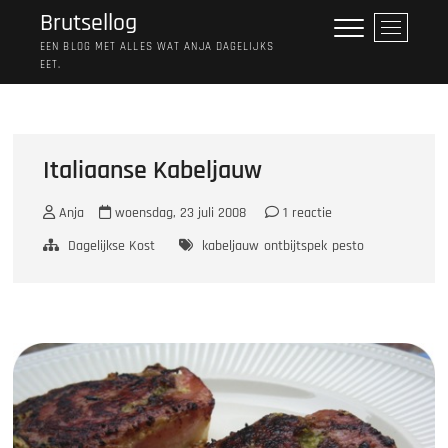
Ga
Brutsellog
M
naar
e
EEN BLOG MET ALLES WAT ANJA DAGELIJKS
de
EET.
n
inhoud
u
k
n
o
Italiaanse Kabeljauw
p
Anja
woensdag, 23 juli 2008
1 reactie
Dagelijkse Kost
kabeljauw
ontbijtspek
pesto