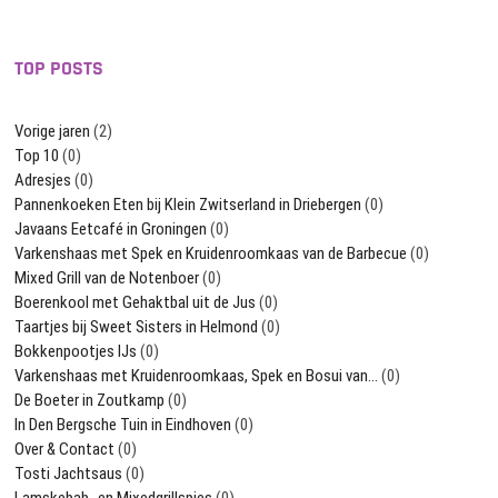
TOP POSTS
Vorige jaren
(2)
Top 10
(0)
Adresjes
(0)
Pannenkoeken Eten bij Klein Zwitserland in Driebergen
(0)
Javaans Eetcafé in Groningen
(0)
Varkenshaas met Spek en Kruidenroomkaas van de Barbecue
(0)
Mixed Grill van de Notenboer
(0)
Boerenkool met Gehaktbal uit de Jus
(0)
Taartjes bij Sweet Sisters in Helmond
(0)
Bokkenpootjes IJs
(0)
Varkenshaas met Kruidenroomkaas, Spek en Bosui van…
(0)
De Boeter in Zoutkamp
(0)
In Den Bergsche Tuin in Eindhoven
(0)
Over & Contact
(0)
Tosti Jachtsaus
(0)
Lamskebab- en Mixedgrillspies
(0)