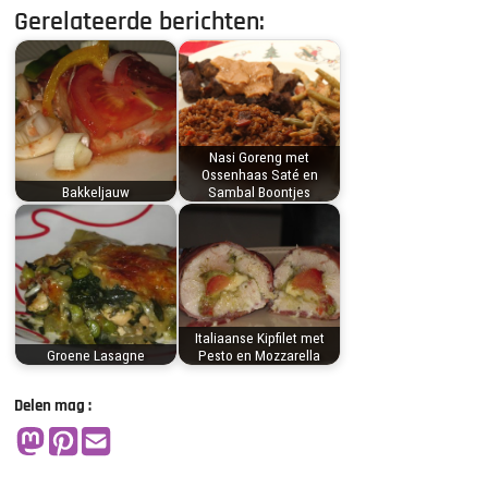
Gerelateerde berichten:
Nasi Goreng met
Ossenhaas Saté en
Bakkeljauw
Sambal Boontjes
Italiaanse Kipfilet met
Groene Lasagne
Pesto en Mozzarella
Delen mag :