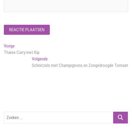
Bericht
Vorig
Vorige
bericht:
Thaise Curry met Kip
navigatie
Volgend
Volgende
bericht:
Schnitzels met Champignons en Zongedroogde Tomaat
Zoeken
…