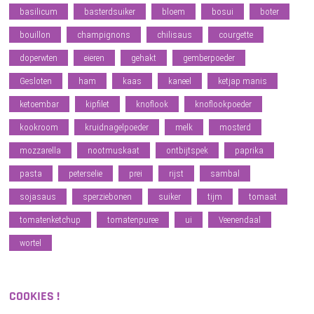
basilicum
basterdsuiker
bloem
bosui
boter
bouillon
champignons
chilisaus
courgette
doperwten
eieren
gehakt
gemberpoeder
Gesloten
ham
kaas
kaneel
ketjap manis
ketoembar
kipfilet
knoflook
knoflookpoeder
kookroom
kruidnagelpoeder
melk
mosterd
mozzarella
nootmuskaat
ontbijtspek
paprika
pasta
peterselie
prei
rijst
sambal
sojasaus
sperziebonen
suiker
tijm
tomaat
tomatenketchup
tomatenpuree
ui
Veenendaal
wortel
COOKIES !