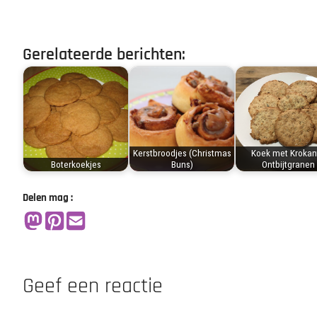
Gerelateerde berichten:
Kerstbroodjes (Christmas
Koek met Krokan
Boterkoekjes
Buns)
Ontbijtgranen
Delen mag :
Geef een reactie