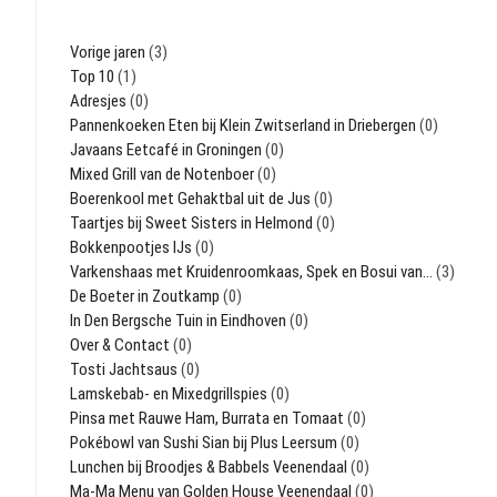
Vorige jaren
(3)
Top 10
(1)
Adresjes
(0)
Pannenkoeken Eten bij Klein Zwitserland in Driebergen
(0)
Javaans Eetcafé in Groningen
(0)
Mixed Grill van de Notenboer
(0)
Boerenkool met Gehaktbal uit de Jus
(0)
Taartjes bij Sweet Sisters in Helmond
(0)
Bokkenpootjes IJs
(0)
Varkenshaas met Kruidenroomkaas, Spek en Bosui van…
(3)
De Boeter in Zoutkamp
(0)
In Den Bergsche Tuin in Eindhoven
(0)
Over & Contact
(0)
Tosti Jachtsaus
(0)
Lamskebab- en Mixedgrillspies
(0)
Pinsa met Rauwe Ham, Burrata en Tomaat
(0)
Pokébowl van Sushi Sian bij Plus Leersum
(0)
Lunchen bij Broodjes & Babbels Veenendaal
(0)
Ma-Ma Menu van Golden House Veenendaal
(0)