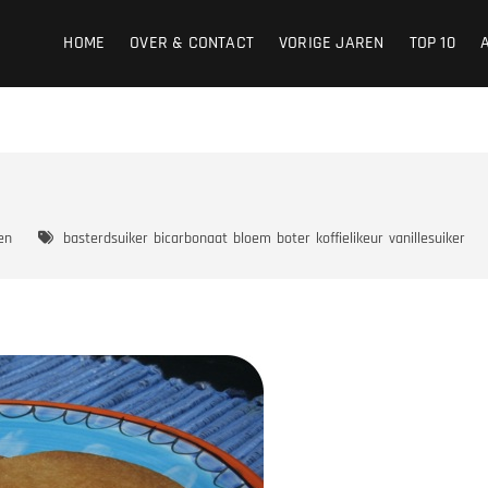
HOME
OVER & CONTACT
VORIGE JAREN
TOP 10
en
basterdsuiker
bicarbonaat
bloem
boter
koffielikeur
vanillesuiker