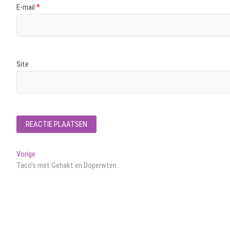
E-mail
*
Site
Bericht
Vorig
Vorige
bericht:
Taco’s met Gehakt en Doperwten
navigatie