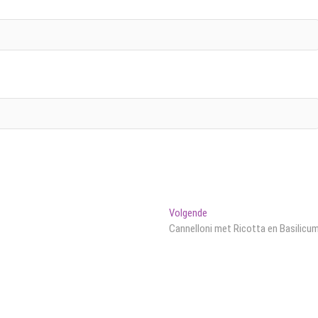
Volgend
Volgende
bericht:
Cannelloni met Ricotta en Basilicu