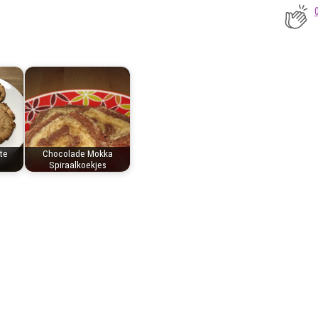
te
Chocolade Mokka
Spiraalkoekjes