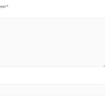
d met
*