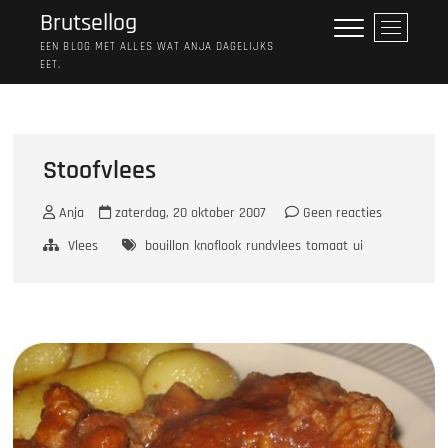
Ga
Brutsellog
M
naar
e
EEN BLOG MET ALLES WAT ANJA DAGELIJKS
de
EET.
n
inhoud
u
k
n
o
Stoofvlees
p
Anja
zaterdag, 20 oktober 2007
Geen reacties
Vlees
bouillon
knoflook
rundvlees
tomaat
ui