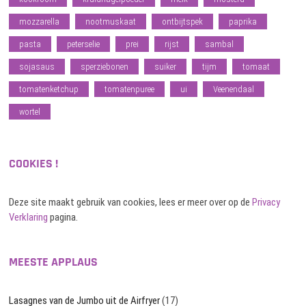
mozzarella
nootmuskaat
ontbijtspek
paprika
pasta
peterselie
prei
rijst
sambal
sojasaus
sperziebonen
suiker
tijm
tomaat
tomatenketchup
tomatenpuree
ui
Veenendaal
wortel
COOKIES !
Deze site maakt gebruik van cookies, lees er meer over op de
Privacy
Verklaring
pagina.
MEESTE APPLAUS
Lasagnes van de Jumbo uit de Airfryer
(17)