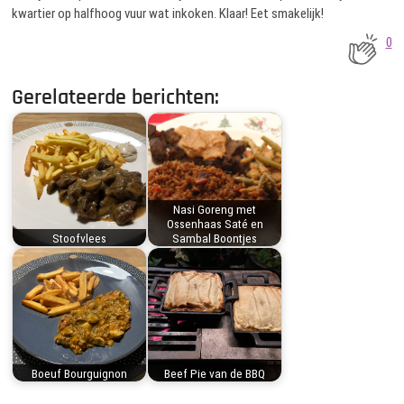
kwartier op halfhoog vuur wat inkoken. Klaar! Eet smakelijk!
0
Gerelateerde berichten:
Nasi Goreng met
Ossenhaas Saté en
Stoofvlees
Sambal Boontjes
Boeuf Bourguignon
Beef Pie van de BBQ