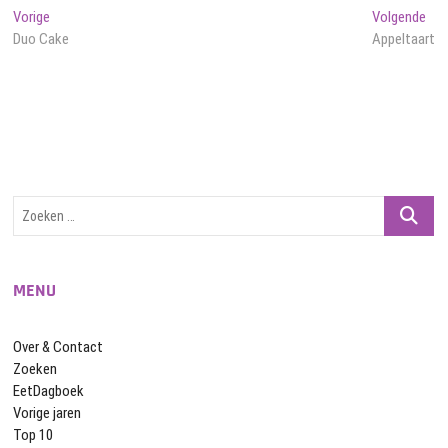
Bericht
Vorig
Vol
Vorige
Volgende
bericht:
beri
Duo Cake
Appeltaart
navigatie
Zoeken
…
MENU
Over & Contact
Zoeken
EetDagboek
Vorige jaren
Top 10