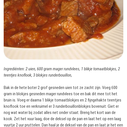
Ingrediënten: 2 uien, 600 gram mager rundvlees, 1 blikje tomaatblokjes, 2
teentjes knoflook, 3 blokjes runderbouillon,
Bak in de hete boter 2 grof gesneden uien tot ze zacht zijn. Voeg 600
gram in blokjes gesneden mager rundvlees toe en bak dit mee tot het
bruin is. Voeg er daarna 1 blikje tomaatblokjes en 2 fijngehakte teentjes
knoflook toe en verkruimel er 3 runderbouillonblokjes bovenuit. Giet er
nog wat water bij zodat alles net onder staat. Breng het kort aan de
kook. Zet het vuur laag, doe de deksel op de pan en laat het op een laag
vuurtje 2 uur pruttelen. Dan haal je de deksel van de pan en laat je het een