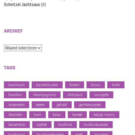
Schnitzel Jachtsaus
(0)
ARCHIEF
Archief
TAGS
basilicum
basterdsuiker
bloem
bosui
boter
bouillon
champignons
chilisaus
courgette
doperwten
eieren
gehakt
gemberpoeder
Gesloten
ham
kaas
kaneel
ketjap manis
ketoembar
kipfilet
knoflook
knoflookpoeder
kookroom
kruidnagelpoeder
melk
mosterd