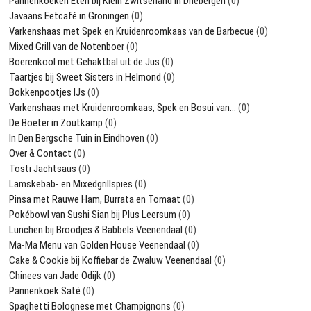
Pannenkoeken Eten bij Klein Zwitserland in Driebergen
(0)
Javaans Eetcafé in Groningen
(0)
Varkenshaas met Spek en Kruidenroomkaas van de Barbecue
(0)
Mixed Grill van de Notenboer
(0)
Boerenkool met Gehaktbal uit de Jus
(0)
Taartjes bij Sweet Sisters in Helmond
(0)
Bokkenpootjes IJs
(0)
Varkenshaas met Kruidenroomkaas, Spek en Bosui van…
(0)
De Boeter in Zoutkamp
(0)
In Den Bergsche Tuin in Eindhoven
(0)
Over & Contact
(0)
Tosti Jachtsaus
(0)
Lamskebab- en Mixedgrillspies
(0)
Pinsa met Rauwe Ham, Burrata en Tomaat
(0)
Pokébowl van Sushi Sian bij Plus Leersum
(0)
Lunchen bij Broodjes & Babbels Veenendaal
(0)
Ma-Ma Menu van Golden House Veenendaal
(0)
Cake & Cookie bij Koffiebar de Zwaluw Veenendaal
(0)
Chinees van Jade Odijk
(0)
Pannenkoek Saté
(0)
Spaghetti Bolognese met Champignons
(0)