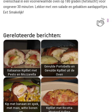
ovenschaal in een voorverwarmde oven op 180 graden (hetelucht) voor
ongeveer 30 minuten. Lekker met een salade en gebakken aardappeltjes.
Eet Smakelijk!
0
Gerelateerde berichten:
Gevulde Portobello en
Italiaanse Kipfilet met
Gevulde Kipfilet uit de
Pesto en Mozzarella
Oven
Kip met banaan en spek,
met mais, witte bonen
Kipfilet met Ricotta-
en…
Mosterd Vulling