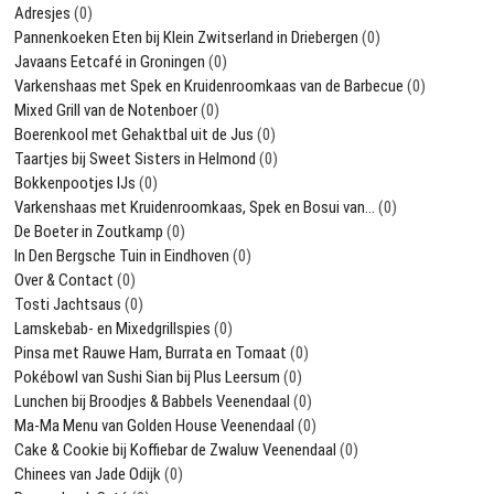
Adresjes
(0)
Pannenkoeken Eten bij Klein Zwitserland in Driebergen
(0)
Javaans Eetcafé in Groningen
(0)
Varkenshaas met Spek en Kruidenroomkaas van de Barbecue
(0)
Mixed Grill van de Notenboer
(0)
Boerenkool met Gehaktbal uit de Jus
(0)
Taartjes bij Sweet Sisters in Helmond
(0)
Bokkenpootjes IJs
(0)
Varkenshaas met Kruidenroomkaas, Spek en Bosui van…
(0)
De Boeter in Zoutkamp
(0)
In Den Bergsche Tuin in Eindhoven
(0)
Over & Contact
(0)
Tosti Jachtsaus
(0)
Lamskebab- en Mixedgrillspies
(0)
Pinsa met Rauwe Ham, Burrata en Tomaat
(0)
Pokébowl van Sushi Sian bij Plus Leersum
(0)
Lunchen bij Broodjes & Babbels Veenendaal
(0)
Ma-Ma Menu van Golden House Veenendaal
(0)
Cake & Cookie bij Koffiebar de Zwaluw Veenendaal
(0)
Chinees van Jade Odijk
(0)