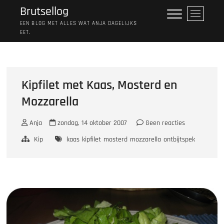
Ga
Brutsellog
M
naar
e
EEN BLOG MET ALLES WAT ANJA DAGELIJKS
de
EET.
n
inhoud
u
k
n
o
Kipfilet met Kaas, Mosterd en
p
Mozzarella
Anja
zondag, 14 oktober 2007
Geen reacties
Kip
kaas
kipfilet
mosterd
mozzarella
ontbijtspek