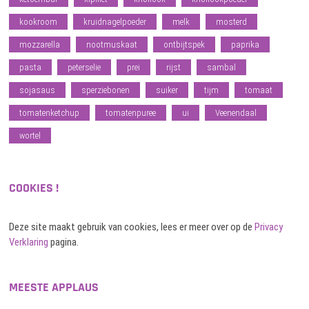
kookroom
kruidnagelpoeder
melk
mosterd
mozzarella
nootmuskaat
ontbijtspek
paprika
pasta
peterselie
prei
rijst
sambal
sojasaus
sperziebonen
suiker
tijm
tomaat
tomatenketchup
tomatenpuree
ui
Veenendaal
wortel
COOKIES !
Deze site maakt gebruik van cookies, lees er meer over op de
Privacy
Verklaring
pagina.
MEESTE APPLAUS