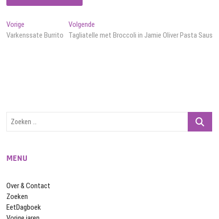
Bericht
Vorig
Volgend
Vorige
Volgende
bericht:
bericht:
Varkenssate Burrito
Tagliatelle met Broccoli in Jamie Oliver Pasta Saus
navigatie
Zoeken
…
MENU
Over & Contact
Zoeken
EetDagboek
Vorige jaren