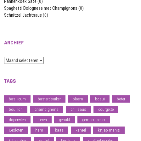
Pannenkoek Saté
(0)
Spaghetti Bolognese met Champignons
(0)
Schnitzel Jachtsaus
(0)
ARCHIEF
Archief
TAGS
basilicum
basterdsuiker
bloem
bosui
boter
bouillon
champignons
chilisaus
courgette
doperwten
eieren
gehakt
gemberpoeder
Gesloten
ham
kaas
kaneel
ketjap manis
ketoembar
kipfilet
knoflook
knoflookpoeder