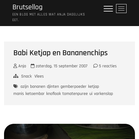
Ga
Brutsellog
M
naar
e
EEN BLOG MET ALLES WAT ANJA DAGELIJKS
de
EET.
n
inhoud
u
k
n
o
Babi Ketjap en Bananenchips
p
Anja
zaterdag, 15 september 2007
5 reacties
Snack
Vlees
azijn
bananen
djinten
gemberpoeder
ketjap
manis
ketoembar
knoflook
tomatenpuree
ui
varkenslap