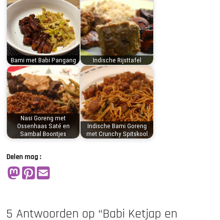
Bami met Babi Pangang
Indische Rijsttafel
Nasi Goreng met
Ossenhaas Saté en
Indische Bami Goreng
Sambal Boontjes
met Crunchy Spitskool
Delen mag :
5 Antwoorden op “Babi Ketjap en