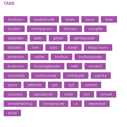
TAGS
basilicum
basterdsuiker
bloem
bosui
boter
bouillon
champignons
chilisaus
courgette
doperwten
eieren
gehakt
gemberpoeder
Gesloten
ham
kaas
kaneel
ketjap manis
ketoembar
kipfilet
knoflook
knoflookpoeder
kookroom
kruidnagelpoeder
melk
mosterd
mozzarella
nootmuskaat
ontbijtspek
paprika
pasta
peterselie
prei
rijst
sambal
sojasaus
sperziebonen
suiker
tijm
tomaat
tomatenketchup
tomatenpuree
ui
Veenendaal
wortel