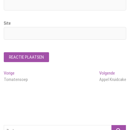
Site
Bericht
Vorig
Volgend
Vorige
Volgende
bericht:
bericht:
Tomatensoep
Appel Kruidcake
navigatie
Zoeken