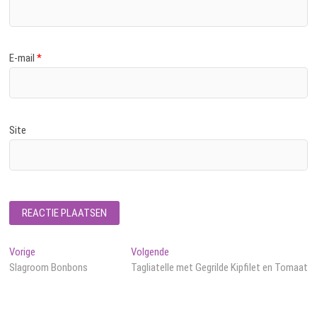
E-mail
*
Site
Bericht
Vorig
Volgend
Vorige
Volgende
bericht:
bericht:
Slagroom Bonbons
Tagliatelle met Gegrilde Kipfilet en Tomaat
navigatie