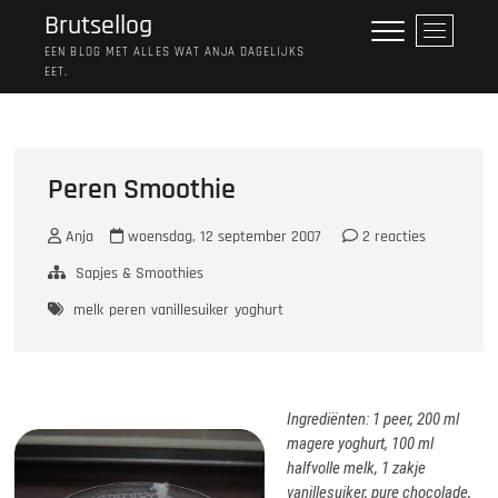
Ga
Brutsellog
M
naar
e
EEN BLOG MET ALLES WAT ANJA DAGELIJKS
de
EET.
n
inhoud
u
k
n
o
Peren Smoothie
p
Anja
woensdag, 12 september 2007
2 reacties
Sapjes & Smoothies
melk
peren
vanillesuiker
yoghurt
Ingrediënten: 1 peer, 200 ml
magere yoghurt, 100 ml
halfvolle melk, 1 zakje
vanillesuiker, pure chocolade,