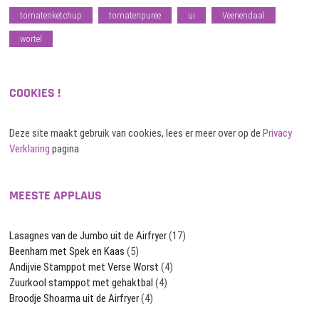
tomatenketchup
tomatenpuree
ui
Veenendaal
wortel
COOKIES !
Deze site maakt gebruik van cookies, lees er meer over op de
Privacy
Verklaring
pagina.
MEESTE APPLAUS
Lasagnes van de Jumbo uit de Airfryer
(17)
Beenham met Spek en Kaas
(5)
Andijvie Stamppot met Verse Worst
(4)
Zuurkool stamppot met gehaktbal
(4)
Broodje Shoarma uit de Airfryer
(4)