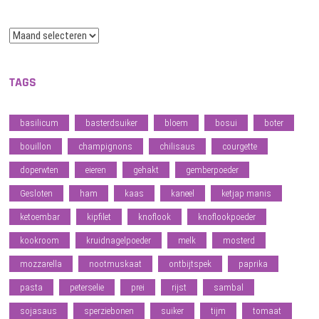
Archief
TAGS
basilicum
basterdsuiker
bloem
bosui
boter
bouillon
champignons
chilisaus
courgette
doperwten
eieren
gehakt
gemberpoeder
Gesloten
ham
kaas
kaneel
ketjap manis
ketoembar
kipfilet
knoflook
knoflookpoeder
kookroom
kruidnagelpoeder
melk
mosterd
mozzarella
nootmuskaat
ontbijtspek
paprika
pasta
peterselie
prei
rijst
sambal
sojasaus
sperziebonen
suiker
tijm
tomaat