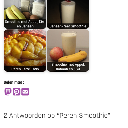
Smoothie met Appel, Kiwi
en Banaan
Banaan-Peer Smoothie
Smoothie met Appel,
Peren Tarte Tatin
Banaan en Kiwi
Delen mag :
2 Antwoorden op “Peren Smoothie”