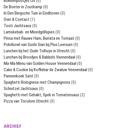
Bokkenpootjes IJs
(0)
De Boeter in Zoutkamp
(0)
In Den Bergsche Tuin in Eindhoven
(0)
Over & Contact
(1)
Tosti Jachtsaus
(0)
Lamskebab- en Mixedgrillspies
(0)
Pinsa met Rauwe Ham, Burrata en Tomaat
(0)
Pokébowl van Sushi Sian bij Plus Leersum
(0)
Lunchen bij het Oude Tolhuys in Utrecht
(0)
Lunchen bij Broodjes & Babbels Veenendaal
(0)
Ma-Ma Menu van Golden House Veenendaal
(0)
Cake & Cookie bij Koffiebar de Zwaluw Veenendaal
(0)
Pannenkoek Saté
(0)
Spaghetti Bolognese met Champignons
(0)
Schnitzel Jachtsaus
(0)
Spaghetti met Gehakt, Spek in Tomatensaus
(2)
Pizza van Tricolore Utrecht
(0)
ARCHIEF