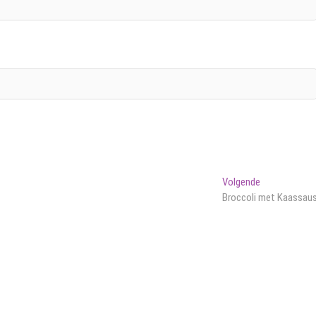
Volgend
Volgende
bericht:
Broccoli met Kaassau