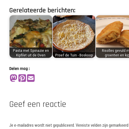
Gerelateerde berichten:
Pasta met Spinazie en
Risolles gevuld 
Kipfilet uit de Oven
Proef de Tuin - Boskoop
groenten en ki
Delen mag :
Geef een reactie
Je e-mailadres wordt niet gepubliceerd.
Vereiste velden zijn gemarkeer