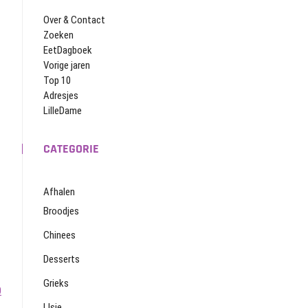
Over & Contact
Zoeken
EetDagboek
Vorige jaren
Top 10
Adresjes
LilleDame
CATEGORIE
Afhalen
Broodjes
Chinees
Desserts
Grieks
0
IJsje