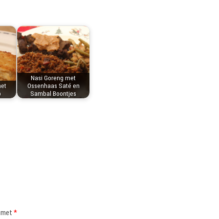
Nasi Goreng met
met
Ossenhaas Saté en
p
Sambal Boontjes
d met
*