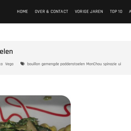
HOME
OVER & CONTACT
VORIGE JAREN
TOP 10
oelen
ta
Vega
bouillon
gemengde paddenstoelen
MonChou
spinazie
ui