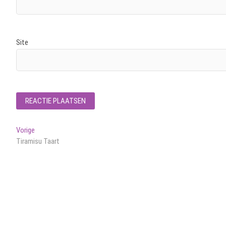
Site
Bericht
Vorig
Vorige
bericht:
Tiramisu Taart
navigatie