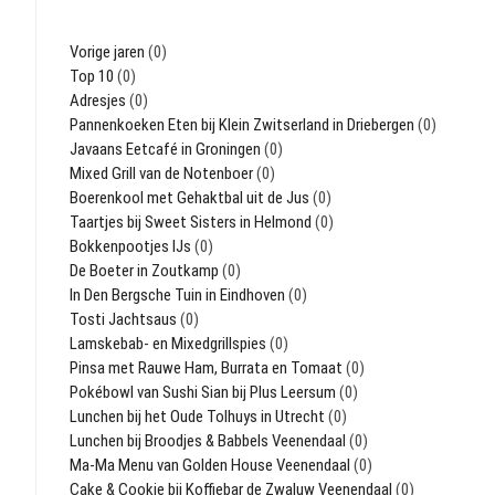
Vorige jaren
(0)
Top 10
(0)
Adresjes
(0)
Pannenkoeken Eten bij Klein Zwitserland in Driebergen
(0)
Javaans Eetcafé in Groningen
(0)
Mixed Grill van de Notenboer
(0)
Boerenkool met Gehaktbal uit de Jus
(0)
Taartjes bij Sweet Sisters in Helmond
(0)
Bokkenpootjes IJs
(0)
De Boeter in Zoutkamp
(0)
In Den Bergsche Tuin in Eindhoven
(0)
Tosti Jachtsaus
(0)
Lamskebab- en Mixedgrillspies
(0)
Pinsa met Rauwe Ham, Burrata en Tomaat
(0)
Pokébowl van Sushi Sian bij Plus Leersum
(0)
Lunchen bij het Oude Tolhuys in Utrecht
(0)
Lunchen bij Broodjes & Babbels Veenendaal
(0)
Ma-Ma Menu van Golden House Veenendaal
(0)
Cake & Cookie bij Koffiebar de Zwaluw Veenendaal
(0)