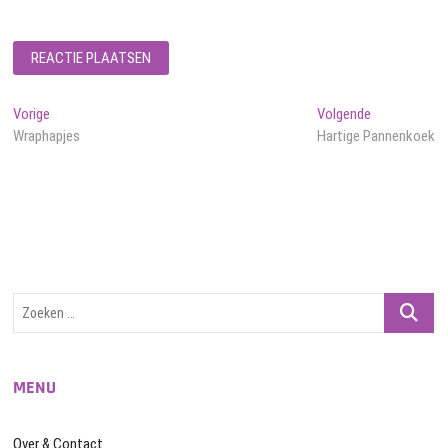
Bericht
Vorig
Volgend
Vorige
Volgende
bericht:
bericht:
Wraphapjes
Hartige Pannenkoek
navigatie
Zoeken
…
MENU
Over & Contact