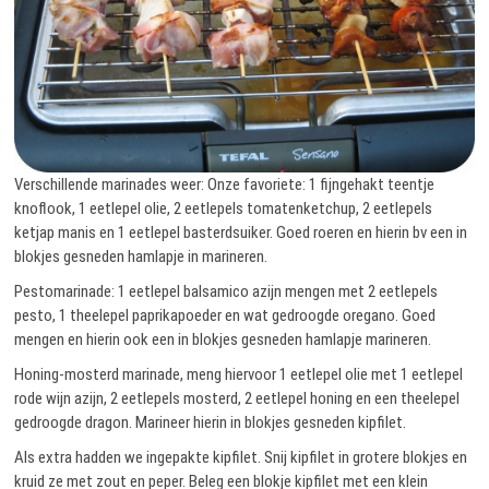
Verschillende marinades weer: Onze favoriete: 1 fijngehakt teentje
knoflook, 1 eetlepel olie, 2 eetlepels tomatenketchup, 2 eetlepels
ketjap manis en 1 eetlepel basterdsuiker. Goed roeren en hierin bv een in
blokjes gesneden hamlapje in marineren.
Pestomarinade: 1 eetlepel balsamico azijn mengen met 2 eetlepels
pesto, 1 theelepel paprikapoeder en wat gedroogde oregano. Goed
mengen en hierin ook een in blokjes gesneden hamlapje marineren.
Honing-mosterd marinade, meng hiervoor 1 eetlepel olie met 1 eetlepel
rode wijn azijn, 2 eetlepels mosterd, 2 eetlepel honing en een theelepel
gedroogde dragon. Marineer hierin in blokjes gesneden kipfilet.
Als extra hadden we ingepakte kipfilet. Snij kipfilet in grotere blokjes en
kruid ze met zout en peper. Beleg een blokje kipfilet met een klein