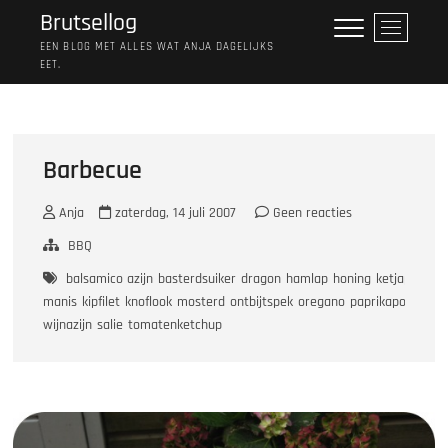
Ga
Brutsellog
M
naar
e
EEN BLOG MET ALLES WAT ANJA DAGELIJKS
de
EET.
n
inhoud
u
k
n
o
Barbecue
p
Anja
zaterdag, 14 juli 2007
Geen reacties
BBQ
balsamico azijn
basterdsuiker
dragon
hamlap
honing
ketjap
manis
kipfilet
knoflook
mosterd
ontbijtspek
oregano
paprikapoeder
p
wijnazijn
salie
tomatenketchup