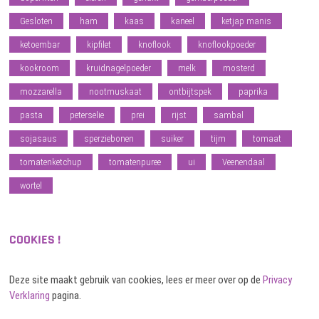
Gesloten
ham
kaas
kaneel
ketjap manis
ketoembar
kipfilet
knoflook
knoflookpoeder
kookroom
kruidnagelpoeder
melk
mosterd
mozzarella
nootmuskaat
ontbijtspek
paprika
pasta
peterselie
prei
rijst
sambal
sojasaus
sperziebonen
suiker
tijm
tomaat
tomatenketchup
tomatenpuree
ui
Veenendaal
wortel
COOKIES !
Deze site maakt gebruik van cookies, lees er meer over op de
Privacy
Verklaring
pagina.