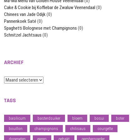
Ma-Ma Menu van Golden House Veenendaal
(0)
Cake & Cookie bij Koffiebar de Zwaluw Veenendaal
(0)
Chinees van Jade Odijk
(0)
Pannenkoek Saté
(0)
Spaghetti Bolognese met Champignons
(0)
Schnitzel Jachtsaus
(0)
ARCHIEF
Archief
TAGS
basilicum
basterdsuiker
bloem
bosui
boter
bouillon
champignons
chilisaus
courgette
doperwten
eieren
gehakt
gemberpoeder