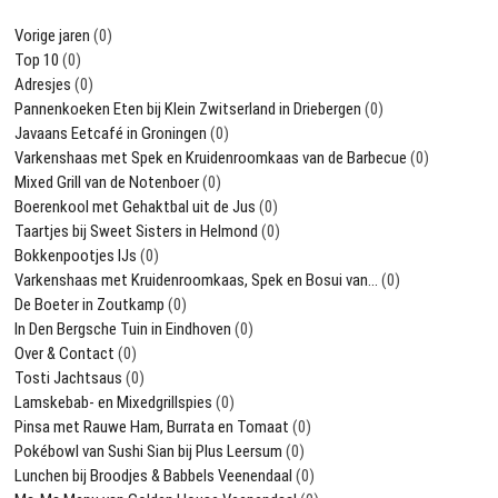
Vorige jaren
(0)
Top 10
(0)
Adresjes
(0)
Pannenkoeken Eten bij Klein Zwitserland in Driebergen
(0)
Javaans Eetcafé in Groningen
(0)
Varkenshaas met Spek en Kruidenroomkaas van de Barbecue
(0)
Mixed Grill van de Notenboer
(0)
Boerenkool met Gehaktbal uit de Jus
(0)
Taartjes bij Sweet Sisters in Helmond
(0)
Bokkenpootjes IJs
(0)
Varkenshaas met Kruidenroomkaas, Spek en Bosui van…
(0)
De Boeter in Zoutkamp
(0)
In Den Bergsche Tuin in Eindhoven
(0)
Over & Contact
(0)
Tosti Jachtsaus
(0)
Lamskebab- en Mixedgrillspies
(0)
Pinsa met Rauwe Ham, Burrata en Tomaat
(0)
Pokébowl van Sushi Sian bij Plus Leersum
(0)
Lunchen bij Broodjes & Babbels Veenendaal
(0)