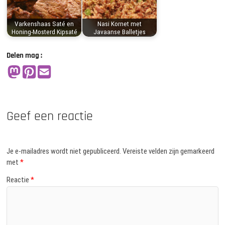
Varkenshaas Saté en
Nasi Kornet met
Honing-Mosterd Kipsaté
Javaanse Balletjes
Delen mag :
Geef een reactie
Je e-mailadres wordt niet gepubliceerd.
Vereiste velden zijn gemarkeerd
met
*
Reactie
*