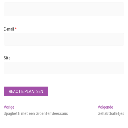
E-mail
*
Site
Bericht
Vorig
Volgend
Vorige
Volgende
bericht:
bericht:
Spaghetti met een Groentenvleessaus
Gehaktballetjes
navigatie