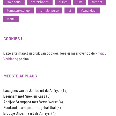
sojasaus
sperziebonen
suiker
tijm
tomaat
tomatenketchup
tomatenpuree
ui
Veenendaal
wortel
COOKIES !
Deze site maakt gebruik van cookies, lees er meer over op de
Privacy
Verklaring
pagina.
MEESTE APPLAUS
Lasagnes van de Jumbo uit de Airfryer
(17)
Beenham met Spek en Kaas
(5)
Andijvie Stamppot met Verse Worst
(4)
Zuurkool stamppot met gehaktbal
(4)
Broodje Shoarma uit de Airfryer
(4)