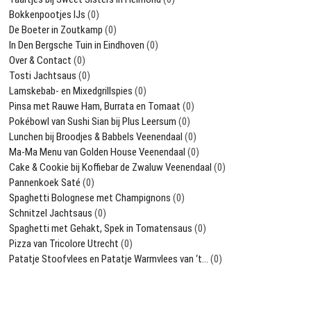
Bokkenpootjes IJs
(0)
De Boeter in Zoutkamp
(0)
In Den Bergsche Tuin in Eindhoven
(0)
Over & Contact
(0)
Tosti Jachtsaus
(0)
Lamskebab- en Mixedgrillspies
(0)
Pinsa met Rauwe Ham, Burrata en Tomaat
(0)
Pokébowl van Sushi Sian bij Plus Leersum
(0)
Lunchen bij Broodjes & Babbels Veenendaal
(0)
Ma-Ma Menu van Golden House Veenendaal
(0)
Cake & Cookie bij Koffiebar de Zwaluw Veenendaal
(0)
Pannenkoek Saté
(0)
Spaghetti Bolognese met Champignons
(0)
Schnitzel Jachtsaus
(0)
Spaghetti met Gehakt, Spek in Tomatensaus
(0)
Pizza van Tricolore Utrecht
(0)
Patatje Stoofvlees en Patatje Warmvlees van ‘t…
(0)