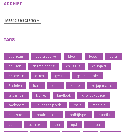
ARCHIEF
Archief
TAGS
basilicum
basterdsuiker
bloem
bosui
boter
bouillon
champignons
chilisaus
courgette
doperwten
eieren
gehakt
gemberpoeder
Gesloten
ham
kaas
kaneel
ketjap manis
ketoembar
kipfilet
knoflook
knoflookpoeder
kookroom
kruidnagelpoeder
melk
mosterd
mozzarella
nootmuskaat
ontbijtspek
paprika
pasta
peterselie
prei
rijst
sambal