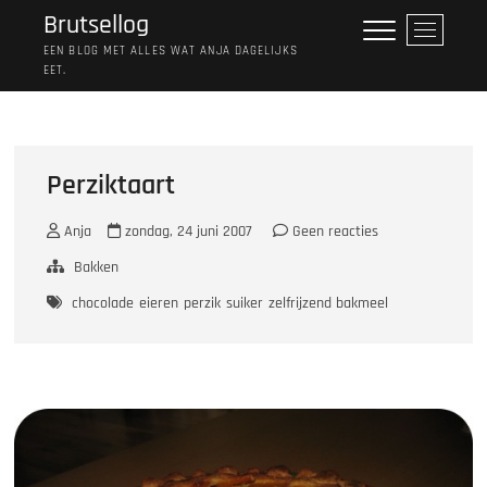
Ga
Brutsellog
M
naar
e
EEN BLOG MET ALLES WAT ANJA DAGELIJKS
de
EET.
n
inhoud
u
k
n
o
Perziktaart
p
Anja
zondag, 24 juni 2007
Geen reacties
Bakken
chocolade
eieren
perzik
suiker
zelfrijzend bakmeel