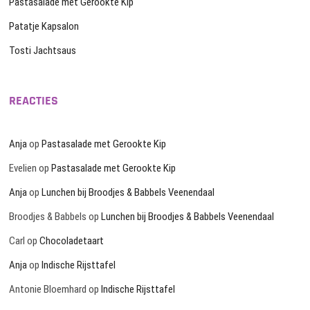
Pastasalade met Gerookte Kip
Patatje Kapsalon
Tosti Jachtsaus
REACTIES
Anja
op
Pastasalade met Gerookte Kip
Evelien
op
Pastasalade met Gerookte Kip
Anja
op
Lunchen bij Broodjes & Babbels Veenendaal
Broodjes & Babbels
op
Lunchen bij Broodjes & Babbels Veenendaal
Carl
op
Chocoladetaart
Anja
op
Indische Rijsttafel
Antonie Bloemhard
op
Indische Rijsttafel