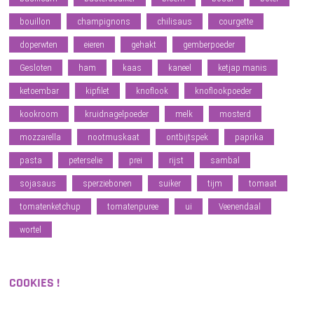
bouillon
champignons
chilisaus
courgette
doperwten
eieren
gehakt
gemberpoeder
Gesloten
ham
kaas
kaneel
ketjap manis
ketoembar
kipfilet
knoflook
knoflookpoeder
kookroom
kruidnagelpoeder
melk
mosterd
mozzarella
nootmuskaat
ontbijtspek
paprika
pasta
peterselie
prei
rijst
sambal
sojasaus
sperziebonen
suiker
tijm
tomaat
tomatenketchup
tomatenpuree
ui
Veenendaal
wortel
COOKIES !