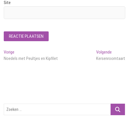
Site
Bericht
Vorig
Volgend
Vorige
Volgende
bericht:
bericht:
Noedels met Peultjes en Kipfilet
Kersenroomtaart
navigatie
Zoeken
…