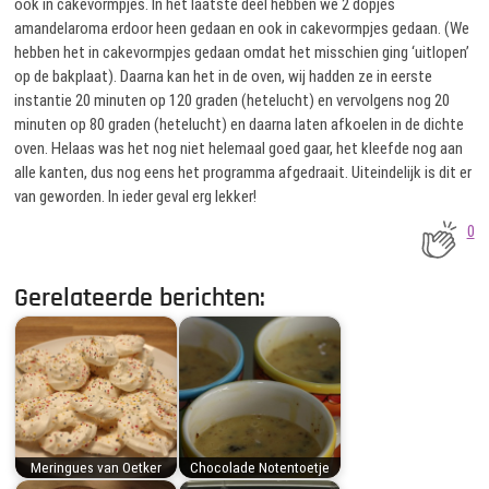
ook in cakevormpjes. In het laatste deel hebben we 2 dopjes
amandelaroma erdoor heen gedaan en ook in cakevormpjes gedaan. (We
hebben het in cakevormpjes gedaan omdat het misschien ging ‘uitlopen’
op de bakplaat). Daarna kan het in de oven, wij hadden ze in eerste
instantie 20 minuten op 120 graden (hetelucht) en vervolgens nog 20
minuten op 80 graden (hetelucht) en daarna laten afkoelen in de dichte
oven. Helaas was het nog niet helemaal goed gaar, het kleefde nog aan
alle kanten, dus nog eens het programma afgedraait. Uiteindelijk is dit er
van geworden. In ieder geval erg lekker!
0
Gerelateerde berichten:
Meringues van Oetker
Chocolade Notentoetje