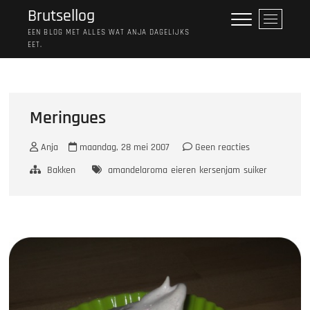
Ga
Brutsellog
M
naar
e
EEN BLOG MET ALLES WAT ANJA DAGELIJKS
de
EET.
n
inhoud
u
k
n
o
Meringues
p
Anja
maandag, 28 mei 2007
Geen reacties
Bakken
amandelaroma
eieren
kersenjam
suiker