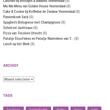
Lunchen bij Broodjes & Babbels Veenendaal
(0)
Ma-Ma Menu van Golden House Veenendaal
(0)
Cake & Cookie bij Koffiebar de Zwaluw Veenendaal
(0)
Pannenkoek Saté
(0)
Spaghetti Bolognese met Champignons
(0)
Schnitzel Jachtsaus
(0)
Pizza van Tricolore Utrecht
(0)
Patatje Stoofvlees en Patatje Warmvlees van ‘t…
(0)
Lunch op het Werk
(0)
ARCHIEF
Archief
TAGS
basilicum
basterdsuiker
bloem
bosui
boter