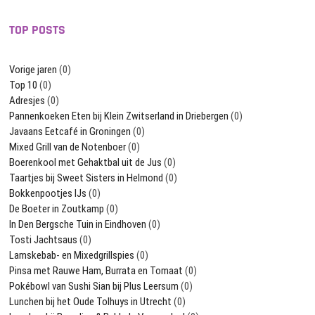
TOP POSTS
Vorige jaren
(0)
Top 10
(0)
Adresjes
(0)
Pannenkoeken Eten bij Klein Zwitserland in Driebergen
(0)
Javaans Eetcafé in Groningen
(0)
Mixed Grill van de Notenboer
(0)
Boerenkool met Gehaktbal uit de Jus
(0)
Taartjes bij Sweet Sisters in Helmond
(0)
Bokkenpootjes IJs
(0)
De Boeter in Zoutkamp
(0)
In Den Bergsche Tuin in Eindhoven
(0)
Tosti Jachtsaus
(0)
Lamskebab- en Mixedgrillspies
(0)
Pinsa met Rauwe Ham, Burrata en Tomaat
(0)
Pokébowl van Sushi Sian bij Plus Leersum
(0)
Lunchen bij het Oude Tolhuys in Utrecht
(0)