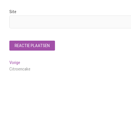
Site
Bericht
Vorig
Vorige
bericht:
Citroencake
navigatie