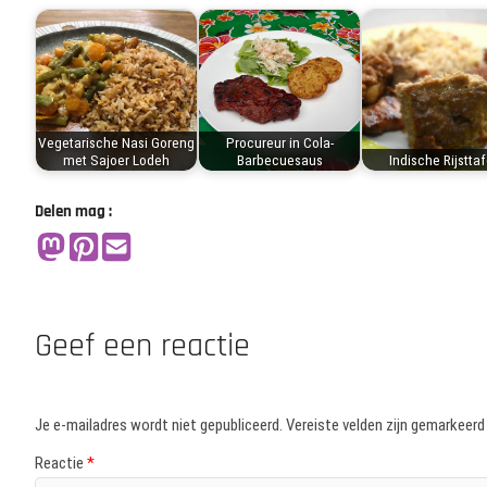
Vegetarische Nasi Goreng
Procureur in Cola-
met Sajoer Lodeh
Barbecuesaus
Indische Rijsttaf
Delen mag :
Geef een reactie
Je e-mailadres wordt niet gepubliceerd.
Vereiste velden zijn gemarkeer
Reactie
*