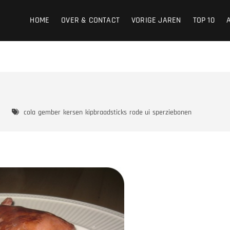
HOME
OVER & CONTACT
VORIGE JAREN
TOP 10
cola
gember
kersen
kipbraadsticks
rode ui
sperziebonen