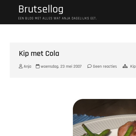
Ga
Brutsellog
naar
de
EEN BLOG MET ALLES WAT ANJA DAGELIJKS EET.
inhoud
Kip met Cola
Anja
woensdag, 23 mei 2007
Geen reacties
Kip