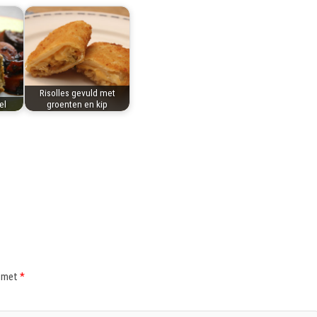
Risolles gevuld met
el
groenten en kip
d met
*