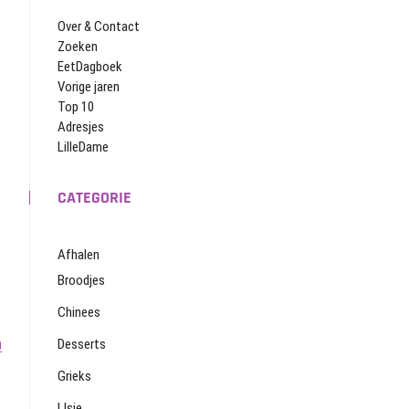
Over & Contact
Zoeken
EetDagboek
Vorige jaren
Top 10
Adresjes
LilleDame
CATEGORIE
Afhalen
Broodjes
Chinees
Desserts
0
Grieks
IJsje