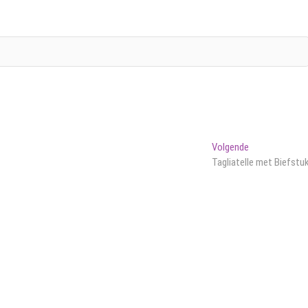
Volgend
Volgende
bericht:
Tagliatelle met Biefstu