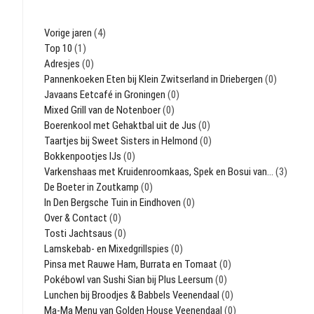
Vorige jaren
(4)
Top 10
(1)
Adresjes
(0)
Pannenkoeken Eten bij Klein Zwitserland in Driebergen
(0)
Javaans Eetcafé in Groningen
(0)
Mixed Grill van de Notenboer
(0)
Boerenkool met Gehaktbal uit de Jus
(0)
Taartjes bij Sweet Sisters in Helmond
(0)
Bokkenpootjes IJs
(0)
Varkenshaas met Kruidenroomkaas, Spek en Bosui van…
(3)
De Boeter in Zoutkamp
(0)
In Den Bergsche Tuin in Eindhoven
(0)
Over & Contact
(0)
Tosti Jachtsaus
(0)
Lamskebab- en Mixedgrillspies
(0)
Pinsa met Rauwe Ham, Burrata en Tomaat
(0)
Pokébowl van Sushi Sian bij Plus Leersum
(0)
Lunchen bij Broodjes & Babbels Veenendaal
(0)
Ma-Ma Menu van Golden House Veenendaal
(0)