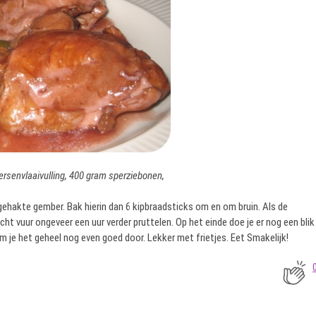
 kersenvlaaivulling, 400 gram sperziebonen,
jngehakte gember. Bak hierin dan 6 kipbraadsticks om en om bruin. Als de
zacht vuur ongeveer een uur verder pruttelen. Op het einde doe je er nog een blik
m je het geheel nog even goed door. Lekker met frietjes. Eet Smakelijk!