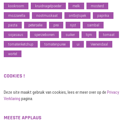
kookroom
kruidnagelpoeder
melk
mosterd
mozzarella
nootmuskaat
ontbijtspek
paprika
pasta
peterselie
prei
rijst
sambal
sojasaus
sperziebonen
suiker
tijm
tomaat
tomatenketchup
tomatenpuree
ui
Veenendaal
wortel
COOKIES !
Deze site maakt gebruik van cookies, lees er meer over op de
Privacy
Verklaring
pagina.
MEESTE APPLAUS