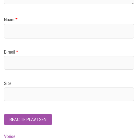
Naam
*
E-mail
*
Site
Bericht
Vorig
Vorige