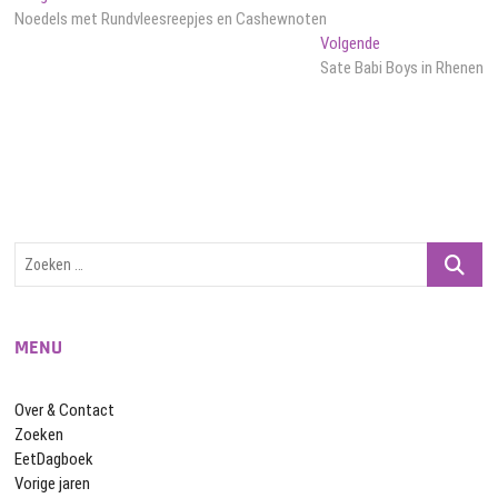
bericht:
Noedels met Rundvleesreepjes en Cashewnoten
navigatie
Volgend
Volgende
bericht:
Sate Babi Boys in Rhenen
Zoeken
…
MENU
Over & Contact
Zoeken
EetDagboek
Vorige jaren