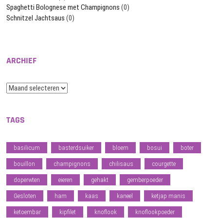
Spaghetti Bolognese met Champignons
(0)
Schnitzel Jachtsaus
(0)
ARCHIEF
Archief
TAGS
basilicum
basterdsuiker
bloem
bosui
boter
bouillon
champignons
chilisaus
courgette
doperwten
eieren
gehakt
gemberpoeder
Gesloten
ham
kaas
kaneel
ketjap manis
ketoembar
kipfilet
knoflook
knoflookpoeder