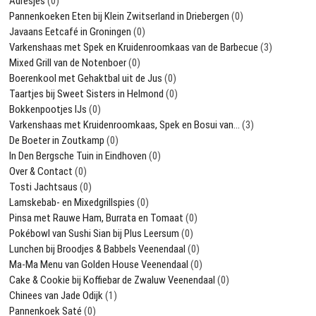
Adresjes
(0)
Pannenkoeken Eten bij Klein Zwitserland in Driebergen
(0)
Javaans Eetcafé in Groningen
(0)
Varkenshaas met Spek en Kruidenroomkaas van de Barbecue
(3)
Mixed Grill van de Notenboer
(0)
Boerenkool met Gehaktbal uit de Jus
(0)
Taartjes bij Sweet Sisters in Helmond
(0)
Bokkenpootjes IJs
(0)
Varkenshaas met Kruidenroomkaas, Spek en Bosui van…
(3)
De Boeter in Zoutkamp
(0)
In Den Bergsche Tuin in Eindhoven
(0)
Over & Contact
(0)
Tosti Jachtsaus
(0)
Lamskebab- en Mixedgrillspies
(0)
Pinsa met Rauwe Ham, Burrata en Tomaat
(0)
Pokébowl van Sushi Sian bij Plus Leersum
(0)
Lunchen bij Broodjes & Babbels Veenendaal
(0)
Ma-Ma Menu van Golden House Veenendaal
(0)
Cake & Cookie bij Koffiebar de Zwaluw Veenendaal
(0)
Chinees van Jade Odijk
(1)
Pannenkoek Saté
(0)