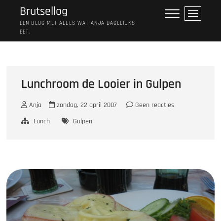
Ga
Brutsellog
M
naar
e
EEN BLOG MET ALLES WAT ANJA DAGELIJKS
de
EET.
n
inhoud
u
k
n
o
Lunchroom de Looier in Gulpen
p
Anja
zondag, 22 april 2007
Geen reacties
Lunch
Gulpen