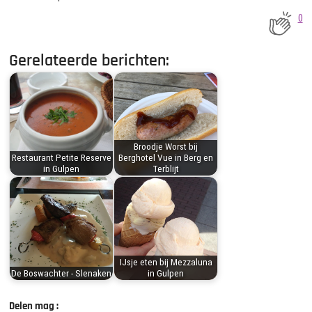
0
Gerelateerde berichten:
Broodje Worst bij
Restaurant Petite Reserve
Berghotel Vue in Berg en
in Gulpen
Terblijt
IJsje eten bij Mezzaluna
De Boswachter - Slenaken
in Gulpen
Delen mag :