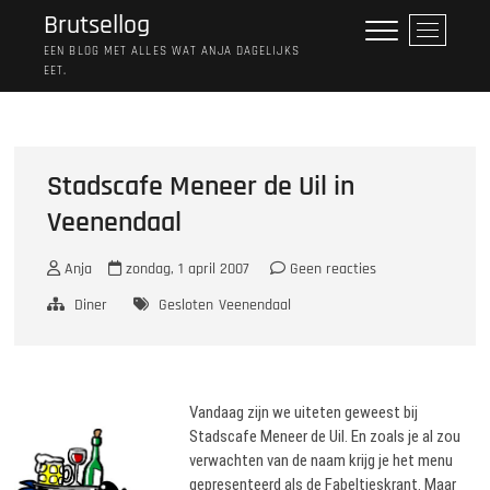
Ga
Brutsellog
M
naar
e
EEN BLOG MET ALLES WAT ANJA DAGELIJKS
de
EET.
n
inhoud
u
k
n
o
Stadscafe Meneer de Uil in
p
Veenendaal
Anja
zondag, 1 april 2007
Geen reacties
Diner
Gesloten
Veenendaal
Vandaag zijn we uiteten geweest bij
Stadscafe Meneer de Uil. En zoals je al zou
verwachten van de naam krijg je het menu
gepresenteerd als de Fabeltjeskrant. Maar