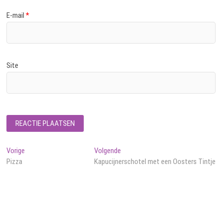
E-mail
*
Site
Bericht
Vorig
Volgend
Vorige
Volgende
bericht:
bericht:
Pizza
Kapucijnerschotel met een Oosters Tintje
navigatie