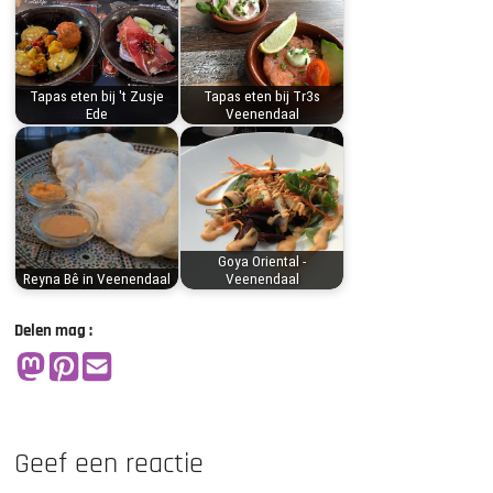
Tapas eten bij 't Zusje
Tapas eten bij Tr3s
Ede
Veenendaal
Goya Oriental -
Reyna Bê in Veenendaal
Veenendaal
Delen mag :
Geef een reactie