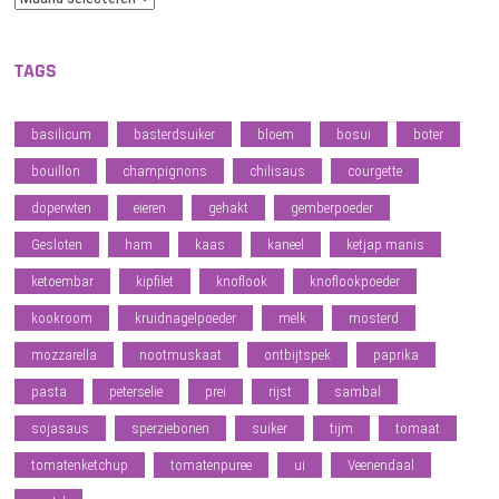
TAGS
basilicum
basterdsuiker
bloem
bosui
boter
bouillon
champignons
chilisaus
courgette
doperwten
eieren
gehakt
gemberpoeder
Gesloten
ham
kaas
kaneel
ketjap manis
ketoembar
kipfilet
knoflook
knoflookpoeder
kookroom
kruidnagelpoeder
melk
mosterd
mozzarella
nootmuskaat
ontbijtspek
paprika
pasta
peterselie
prei
rijst
sambal
sojasaus
sperziebonen
suiker
tijm
tomaat
tomatenketchup
tomatenpuree
ui
Veenendaal