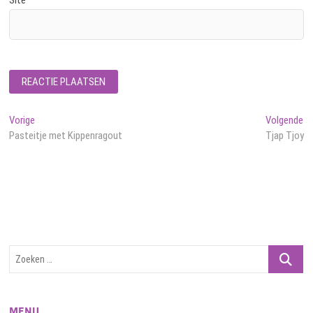
Site
Bericht
Vorig
Vo
Vorige
Volgende
bericht:
be
Pasteitje met Kippenragout
Tjap Tjoy
navigatie
Zoeken
…
MENU