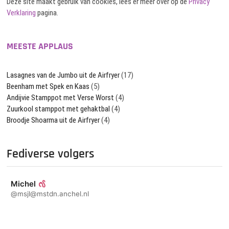
Deze site maakt gebruik van cookies, lees er meer over op de
Privacy
Verklaring
pagina.
MEESTE APPLAUS
Lasagnes van de Jumbo uit de Airfryer
(17)
Beenham met Spek en Kaas
(5)
Andijvie Stamppot met Verse Worst
(4)
Zuurkool stamppot met gehaktbal
(4)
Broodje Shoarma uit de Airfryer
(4)
Fediverse volgers
Michel
@msjl@mstdn.anchel.nl