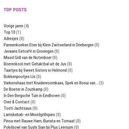
TOP POSTS
Vorige jaren
(4)
Top 10
(1)
Adresjes
(0)
Pannenkoeken Eten bij Klein Zwitserland in Driebergen
(0)
Javaans Eetcafé in Groningen
(0)
Mixed Grill van de Notenboer
(0)
Boerenkool met Gehaktbal uit de Jus
(0)
Taartjes bij Sweet Sisters in Helmond
(0)
Bokkenpootjes IJs
(0)
Varkenshaas met Kruidenroomkaas, Spek en Bosui van…
(3)
De Boeter in Zoutkamp
(0)
In Den Bergsche Tuin in Eindhoven
(0)
Over & Contact
(0)
Tosti Jachtsaus
(0)
Lamskebab- en Mixedgrillspies
(0)
Pinsa met Rauwe Ham, Burrata en Tomaat
(0)
Pokébowl van Sushi Sian bij Plus Leersum
(0)