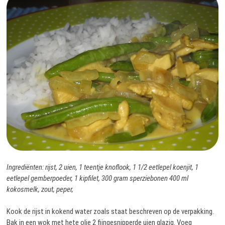
Ingrediënten: rijst, 2 uien, 1 teentje knoflook, 1 1/2 eetlepel koenjit, 1
eetlepel gemberpoeder, 1 kipfilet, 300 gram sperziebonen 400 ml
kokosmelk, zout, peper,
Kook de rijst in kokend water zoals staat beschreven op de verpakking.
Bak in een wok met hete olie 2 fijngesnipperde uien glazig. Voeg