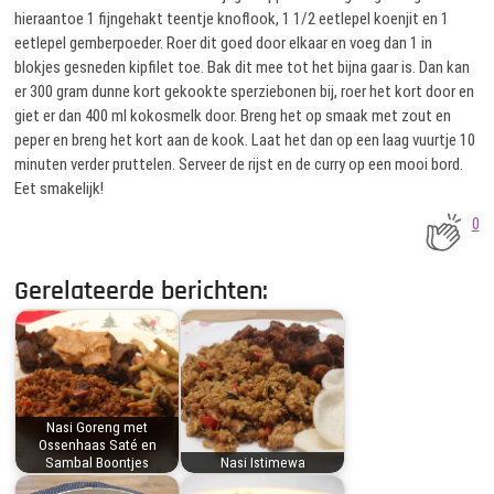
hieraantoe 1 fijngehakt teentje knoflook, 1 1/2 eetlepel koenjit en 1
eetlepel gemberpoeder. Roer dit goed door elkaar en voeg dan 1 in
blokjes gesneden kipfilet toe. Bak dit mee tot het bijna gaar is. Dan kan
er 300 gram dunne kort gekookte sperziebonen bij, roer het kort door en
giet er dan 400 ml kokosmelk door. Breng het op smaak met zout en
peper en breng het kort aan de kook. Laat het dan op een laag vuurtje 10
minuten verder pruttelen. Serveer de rijst en de curry op een mooi bord.
Eet smakelijk!
0
Gerelateerde berichten:
Nasi Goreng met
Ossenhaas Saté en
Sambal Boontjes
Nasi Istimewa