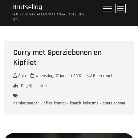
Ga
Brutsellog
M
naar
e
EEN BLOG MET ALLES WAT ANJA DAGELIJKS
de
EET.
n
inhoud
u
k
n
o
Curry met Sperziebonen en
p
Kipfilet
Anja
woensdag, 17 januari 2007
Geen reacties
Dagelijkse Kost
gemberpoeder
kipfilet
knoflook
koenjit
kokosmelk
sperziebonen
ui