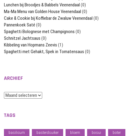
Lunchen bij Broodjes & Babbels Veenendaal
(0)
Ma-Ma Menu van Golden House Veenendaal
(0)
Cake & Cookie bij Koffiebar de Zwaluw Veenendaal
(0)
Pannenkoek Saté
(0)
Spaghetti Bolognese met Champignons
(0)
Schnitzel Jachtsaus
(0)
Kibbeling van Hopmans Zeevis
(1)
Spaghetti met Gehakt, Spek in Tomatensaus
(0)
ARCHIEF
Archief
TAGS
basilicum
basterdsuiker
bloem
bosui
boter