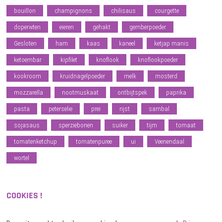
bouillon
champignons
chilisaus
courgette
doperwten
eieren
gehakt
gemberpoeder
Gesloten
ham
kaas
kaneel
ketjap manis
ketoembar
kipfilet
knoflook
knoflookpoeder
kookroom
kruidnagelpoeder
melk
mosterd
mozzarella
nootmuskaat
ontbijtspek
paprika
pasta
peterselie
prei
rijst
sambal
sojasaus
sperziebonen
suiker
tijm
tomaat
tomatenketchup
tomatenpuree
ui
Veenendaal
wortel
COOKIES !