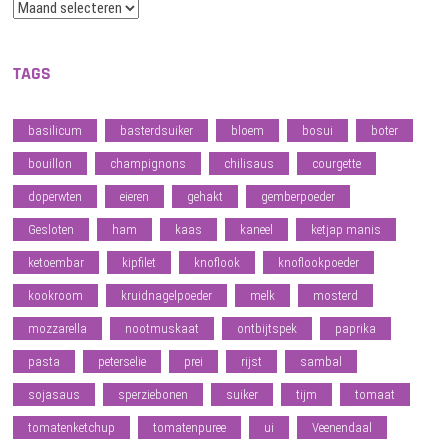
Archief
TAGS
basilicum
basterdsuiker
bloem
bosui
boter
bouillon
champignons
chilisaus
courgette
doperwten
eieren
gehakt
gemberpoeder
Gesloten
ham
kaas
kaneel
ketjap manis
ketoembar
kipfilet
knoflook
knoflookpoeder
kookroom
kruidnagelpoeder
melk
mosterd
mozzarella
nootmuskaat
ontbijtspek
paprika
pasta
peterselie
prei
rijst
sambal
sojasaus
sperziebonen
suiker
tijm
tomaat
tomatenketchup
tomatenpuree
ui
Veenendaal