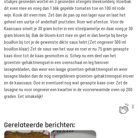
stukjes gesneden wortel en 3 gesneden stengels bleekselderij. Roerbak
dit even mee en voeg dan 1 blik gepelde tomaten toe en 100 ml rode
wijn. Kook dit even mee. Zet dan de pan op een lager vuur en laat het
geheel een uurtje of anderhalf pruttelen. Roer wel afentoe. Voor de
Kaassaus smelt je 30 gram boter in een steelpannetje en daar voeg je 30
gram bloem bij. Bak de bloem kort mee en giet er dan beetje bij beetje
bouillon bij tot je de gewenste dikte saus hebt (Zet ongeveer 500 ml
bouillon klaar) Zet de saus van het vuur en roer er nu 75 gram geraspte
kaas door tot de kaas gesmolten is. Schep nu een deel van het
groenten-gehaktmengsel in een ovenschaal en leg hierover
lasagnebladen, dan weer een laagje groenten-gehaktmengsel en weer
lasagne bladen dan de nog overgebleven groenten-gehaktmengsel erover
en de kaassaus. Doe er eventueel nog wat geraspte kaas over. Zet de
lasagne nu voor ongeveer een kwartier in de voorverwarmde oven op 200
graden. Eet smakelijk!
0
Gerelateerde berichten: