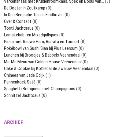
Varkenshaas met Kruidenroomkaas, Spek en Bosui van…
(3)
De Boeter in Zoutkamp
(0)
In Den Bergsche Tuin in Eindhoven
(0)
Over & Contact
(0)
Tosti Jachtsaus
(0)
Lamskebab- en Mixedgrillspies
(0)
Pinsa met Rauwe Ham, Burrata en Tomaat
(0)
Pokébowl van Sushi Sian bij Plus Leersum
(0)
Lunchen bij Broodjes & Babbels Veenendaal
(0)
Ma-Ma Menu van Golden House Veenendaal
(0)
Cake & Cookie bij Koffiebar de Zwaluw Veenendaal
(0)
Chinees van Jade Odijk
(1)
Pannenkoek Saté
(0)
Spaghetti Bolognese met Champignons
(0)
Schnitzel Jachtsaus
(0)
ARCHIEF