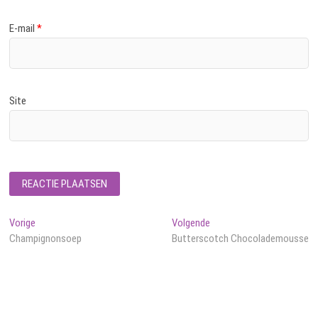
E-mail
*
Site
Bericht
Vorig
Volgend
Vorige
Volgende
bericht:
bericht:
Champignonsoep
Butterscotch Chocolademousse
navigatie