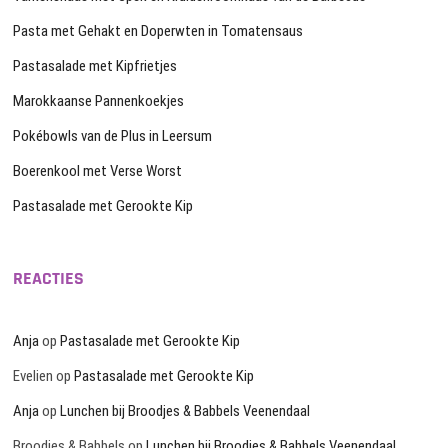
Pasta met Gehakt en Doperwten in Tomatensaus
Pastasalade met Kipfrietjes
Marokkaanse Pannenkoekjes
Pokébowls van de Plus in Leersum
Boerenkool met Verse Worst
Pastasalade met Gerookte Kip
REACTIES
Anja
op
Pastasalade met Gerookte Kip
Evelien
op
Pastasalade met Gerookte Kip
Anja
op
Lunchen bij Broodjes & Babbels Veenendaal
Broodjes & Babbels
op
Lunchen bij Broodjes & Babbels Veenendaal