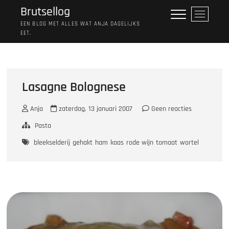
Ga
Brutsellog
M
naar
e
EEN BLOG MET ALLES WAT ANJA DAGELIJKS
de
EET.
n
inhoud
u
k
n
o
Lasagne Bolognese
p
Anja
zaterdag, 13 januari 2007
Geen reacties
Pasta
bleekselderij
gehakt
ham
kaas
rode wijn
tomaat
wortel