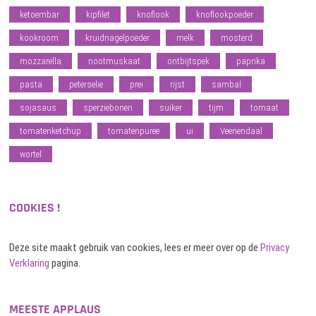
ketoembar
kipfilet
knoflook
knoflookpoeder
kookroom
kruidnagelpoeder
melk
mosterd
mozzarella
nootmuskaat
ontbijtspek
paprika
pasta
peterselie
prei
rijst
sambal
sojasaus
sperziebonen
suiker
tijm
tomaat
tomatenketchup
tomatenpuree
ui
Veenendaal
wortel
COOKIES !
Deze site maakt gebruik van cookies, lees er meer over op de
Privacy
Verklaring
pagina.
MEESTE APPLAUS