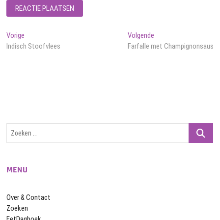
Bericht
Vorig
Volgend
Vorige
Volgende
bericht:
bericht:
Indisch Stoofvlees
Farfalle met Champignonsaus
navigatie
Zoeken
…
MENU
Over & Contact
Zoeken
EetDagboek