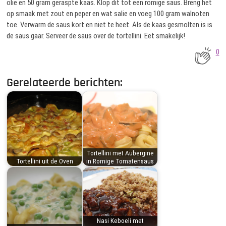
olie en 50 gram geraspte kaas. Klop dit tot een romige saus. Breng het
op smaak met zout en peper en wat salie en voeg 100 gram walnoten
toe. Verwarm de saus kort en niet te heet. Als de kaas gesmolten is is
de saus gaar. Serveer de saus over de tortellini. Eet smakelijk!
0
Gerelateerde berichten:
Tortellini met Aubergine
Tortellini uit de Oven
in Romige Tomatensaus
Nasi Keboeli met