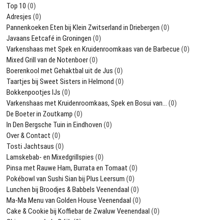
Top 10
(0)
Adresjes
(0)
Pannenkoeken Eten bij Klein Zwitserland in Driebergen
(0)
Javaans Eetcafé in Groningen
(0)
Varkenshaas met Spek en Kruidenroomkaas van de Barbecue
(0)
Mixed Grill van de Notenboer
(0)
Boerenkool met Gehaktbal uit de Jus
(0)
Taartjes bij Sweet Sisters in Helmond
(0)
Bokkenpootjes IJs
(0)
Varkenshaas met Kruidenroomkaas, Spek en Bosui van…
(0)
De Boeter in Zoutkamp
(0)
In Den Bergsche Tuin in Eindhoven
(0)
Over & Contact
(0)
Tosti Jachtsaus
(0)
Lamskebab- en Mixedgrillspies
(0)
Pinsa met Rauwe Ham, Burrata en Tomaat
(0)
Pokébowl van Sushi Sian bij Plus Leersum
(0)
Lunchen bij Broodjes & Babbels Veenendaal
(0)
Ma-Ma Menu van Golden House Veenendaal
(0)
Cake & Cookie bij Koffiebar de Zwaluw Veenendaal
(0)