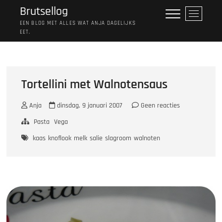
Ga
Brutsellog
M
naar
e
EEN BLOG MET ALLES WAT ANJA DAGELIJKS
de
EET.
n
inhoud
u
k
n
o
Tortellini met Walnotensaus
p
Anja
dinsdag, 9 januari 2007
Geen reacties
Pasta
Vega
kaas
knoflook
melk
salie
slagroom
walnoten