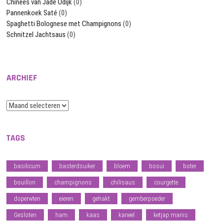
Chinees van Jade Odijk
(0)
Pannenkoek Saté
(0)
Spaghetti Bolognese met Champignons
(0)
Schnitzel Jachtsaus
(0)
ARCHIEF
Archief
TAGS
basilicum
basterdsuiker
bloem
bosui
boter
bouillon
champignons
chilisaus
courgette
doperwten
eieren
gehakt
gemberpoeder
Gesloten
ham
kaas
kaneel
ketjap manis